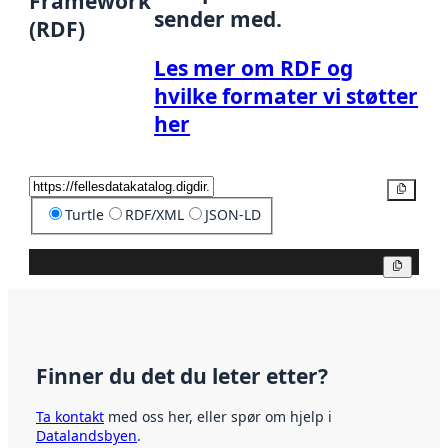
Framework
sender med.
(RDF)
Les mer om RDF og
hvilke formater vi støtter
her
Kopier
Turtle
RDF/XML
JSON-LD
Kopier
Finner du det du leter etter?
Ta kontakt
med oss her, eller spør om hjelp i
Datalandsbyen
.