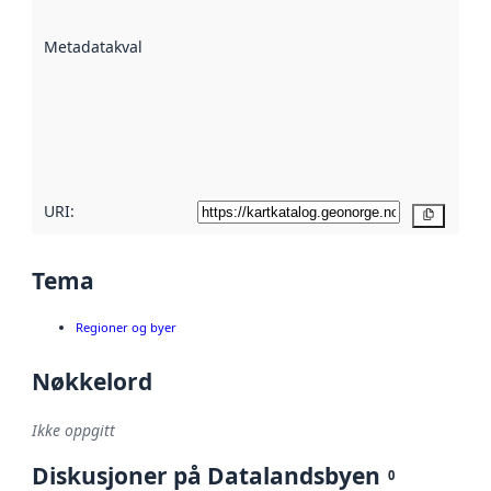
datasettene er
beskrevet ved
Metadatakvalitet
:
hjelp
avmetadata.
Les mer om
metadatakvalitet
her
URI:
Kopier
Tema
Regioner og byer
Nøkkelord
Ikke oppgitt
Diskusjoner på Datalandsbyen
0