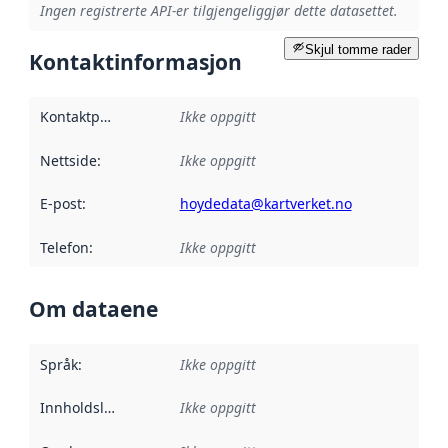
Ingen registrerte API-er tilgjengeliggjør dette datasettet.
Skjul tomme rader
Kontaktinformasjon
Kontaktpunkt
:
Ikke oppgitt
Nettside
:
Ikke oppgitt
E-post
:
hoydedata@kartverket.no
Telefon
:
Ikke oppgitt
Om dataene
Språk
:
Ikke oppgitt
Innholdsleverandører
Ikke oppgitt
: