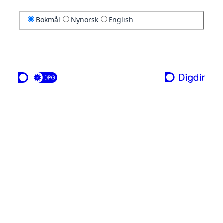
Bokmål
Nynorsk
English
en tjeneste fra