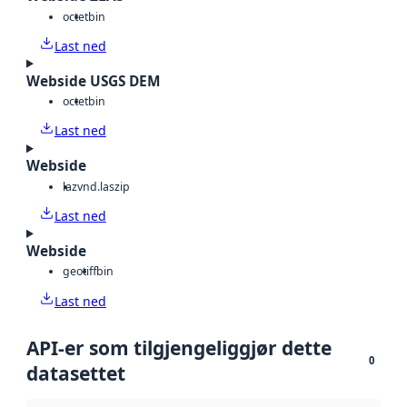
octet
bin
Last ned
Webside USGS DEM
octet
bin
Last ned
Webside
laz
vnd.laszip
Last ned
Webside
geotiff
bin
Last ned
API-er som tilgjengeliggjør dette
0
datasettet