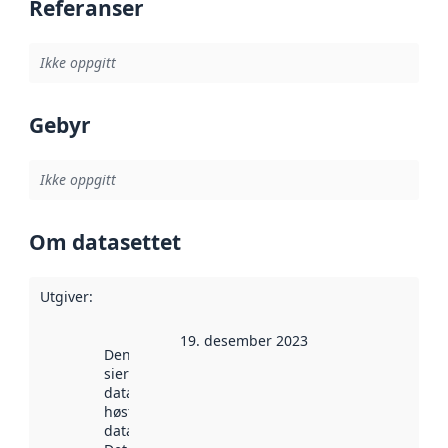
Referanser
Ikke oppgitt
Gebyr
Ikke oppgitt
Om datasettet
Utgiver
:
19. desember 2023
Denne datoen
sier når
datasettet ble
høstet av
data.norge.no.