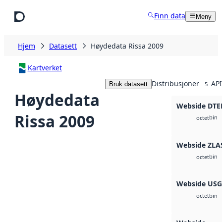
Hopp til hovedinnhold
Finn data
Meny
Hjem
Datasett
Høydedata Rissa 2009
Kartverket
Distribusjoner
API
Bruk datasett
5
Høydedata
Webside DTE
Rissa 2009
bin
octet
Webside ZLA
bin
octet
Webside US
bin
octet