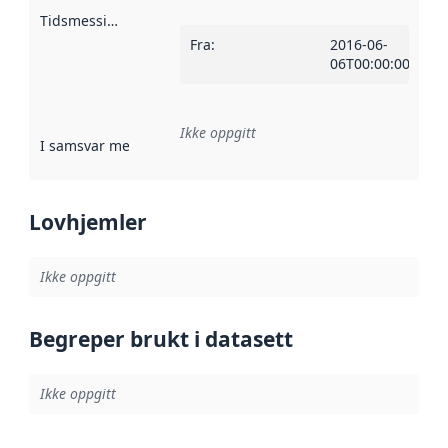
Tidsmessig avgrensning
:
Fra
:
2016-06-
06T00:00:00Z
Ikke oppgitt
I samsvar med
:
Referanse til en implementasjonsregel eller a
Lovhjemler
Ikke oppgitt
Begreper brukt i datasett
Ikke oppgitt