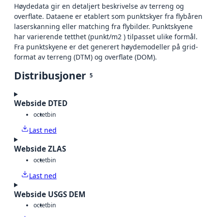
Høydedata gir en detaljert beskrivelse av terreng og
overflate. Dataene er etablert som punktskyer fra flybåren
laserskanning eller matching fra flybilder. Punktskyene
har varierende tetthet (punkt/m2 ) tilpasset ulike formål.
Fra punktskyene er det generert høydemodeller på grid-
format av terreng (DTM) og overflate (DOM).
Distribusjoner
5
Webside DTED
octet
bin
Last ned
Webside ZLAS
octet
bin
Last ned
Webside USGS DEM
octet
bin