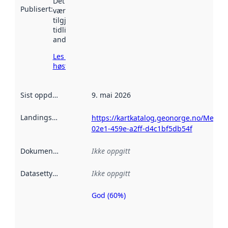
Det kan ha
Publisert
:
vært
tilgjengelig
tidligere
andre steder.
Les mer om
høsting her
Sist oppdatert
:
9. mai 2026
Landingsside
:
https://kartkatalog.geonorge.no/Metad
02e1-459e-a2ff-d4c1bf5db54f
Dokumentasjon
:
Ikke oppgitt
Datasettype
:
Ikke oppgitt
God (60%)
Metadatakvalitet
er en indikator
på hvor godt