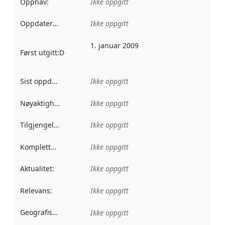
Opphav
:
Ikke oppgitt
Oppdateringsfrekvens
Ikke oppgitt
:
1. januar 2009
Først utgitt
:
Denne datoen sier når dataene i dette datasettet 
Sist oppdatert
:
Ikke oppgitt
Nøyaktighet
:
Ikke oppgitt
Tilgjengelighet
:
Ikke oppgitt
Kompletthet
:
Ikke oppgitt
Aktualitet
:
Ikke oppgitt
Relevans
:
Ikke oppgitt
Geografisk avgrensning
:
Ikke oppgitt