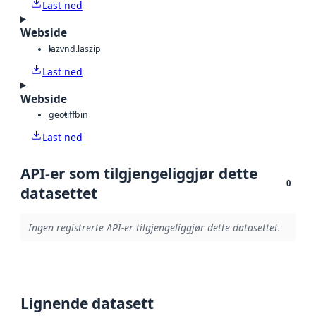
Last ned
Webside
laz
vnd.laszip
Last ned
Webside
geotiff
bin
Last ned
API-er som tilgjengeliggjør dette
0
datasettet
Ingen registrerte API-er tilgjengeliggjør dette datasettet.
Lignende datasett