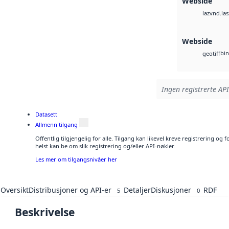
Webside
vnd.las
laz
Webside
bin
geotiff
Ingen registrerte API
Datasett
Allmenn tilgang
Offentlig tilgjengelig for alle. Tilgang kan likevel kreve registrering o
helst kan be om slik registrering og/eller API-nøkler.
Les mer om tilgangsnivåer her
Oversikt
Distribusjoner og API-er
Detaljer
Diskusjoner
RDF
5
0
Beskrivelse