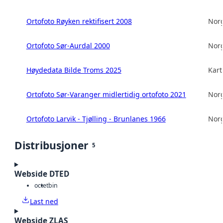
Ortofoto Røyken rektifisert 2008
Norg
Ortofoto Sør-Aurdal 2000
Norg
Høydedata Bilde Troms 2025
Kart
Ortofoto Sør-Varanger midlertidig ortofoto 2021
Norg
Ortofoto Larvik - Tjølling - Brunlanes 1966
Norg
Distribusjoner
5
Webside DTED
octet
bin
Last ned
Webside ZLAS