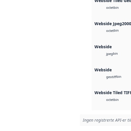
Webside Tiled Ge
bin
octet
Webside Jpeg200
bin
octet
Webside
bin
jpeg
Webside
bin
geotiff
Webside Tiled TIF
bin
octet
Ingen registrerte API-er ti