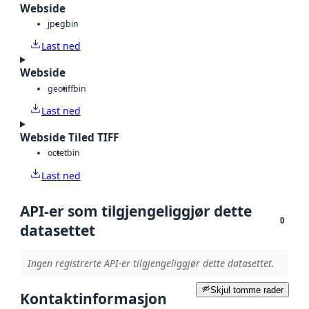
Webside
jpeg
bin
Last ned
Webside
geotiff
bin
Last ned
Webside Tiled TIFF
octet
bin
Last ned
API-er som tilgjengeliggjør dette
0
datasettet
Ingen registrerte API-er tilgjengeliggjør dette datasettet.
Skjul tomme rader
Kontaktinformasjon