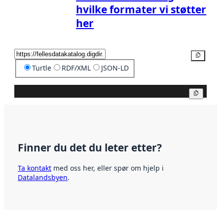
hvilke formater vi støtter
her
Kopier
Turtle
RDF/XML
JSON-LD
Kopier
Finner du det du leter etter?
Ta kontakt
med oss her, eller spør om hjelp i
Datalandsbyen
.