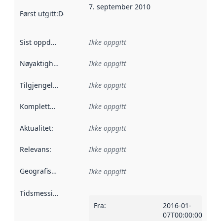
7. september 2010
Først utgitt
:
Denne datoen sier når dataene i dette datasettet 
Sist oppdatert
:
Ikke oppgitt
Nøyaktighet
:
Ikke oppgitt
Tilgjengelighet
:
Ikke oppgitt
Kompletthet
:
Ikke oppgitt
Aktualitet
:
Ikke oppgitt
Relevans
:
Ikke oppgitt
Geografisk avgrensning
:
Ikke oppgitt
Tidsmessig avgrensning
:
Fra
:
2016-01-
07T00:00:00Z