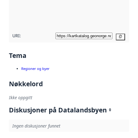
Les mer om
metadatakvalitet
her
URI:
Kopier
Tema
Regioner og byer
Nøkkelord
Ikke oppgitt
Diskusjoner på Datalandsbyen
0
Ingen diskusjoner funnet