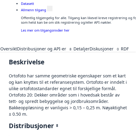
Datasett
Allmenn tilgang
Offentlig tilgjengelig for alle. Tilgang kan likevel kreve registrering og
som helst kan be om slik registrering og/eller API-nøkler.
Les mer om tilgangsnivåer her
Oversikt
Distribusjoner og API-er
Detaljer
Diskusjoner
RDF
8
0
Beskrivelse
Ortofoto har samme geometriske egenskaper som et kart
og kan knyttes til et referansesystem. Ortofoto er inndelt i
ulike ortofotostandarder egnet til forskjellige formål.
Ortofoto 20: Dekker områder som i hovedsak består av
tett- og spredt bebyggelse og jordbruksområder.
Bakkeoppløsning er vanligvis > 0,15 – 0,25 m. Nøyaktighet
± 0.50 m.
Distribusjoner
8