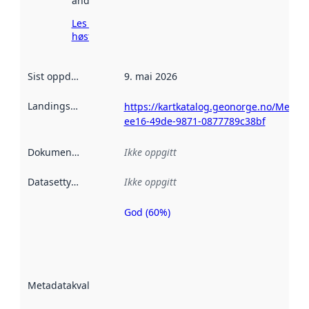
andre steder.
Les mer om
høsting her
Sist oppdatert
:
9. mai 2026
Landingsside
:
https://kartkatalog.geonorge.no/Metad
ee16-49de-9871-0877789c38bf
Dokumentasjon
:
Ikke oppgitt
Datasettype
:
Ikke oppgitt
God (60%)
Metadatakvalitet
er en indikator
på hvor godt
datasettene er
beskrevet ved
Metadatakvalitet
:
hjelp
avmetadata.