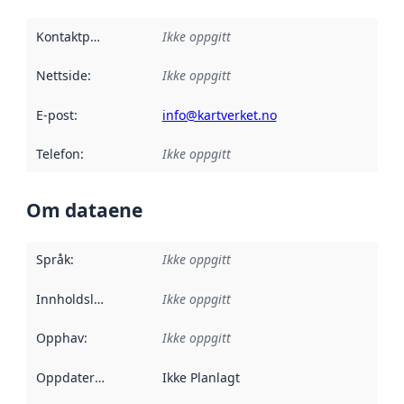
Kontaktpunkt
:
Ikke oppgitt
Nettside
:
Ikke oppgitt
E-post
:
info@kartverket.no
Telefon
:
Ikke oppgitt
Om dataene
Språk
:
Ikke oppgitt
Innholdsleverandører
Ikke oppgitt
:
Opphav
:
Ikke oppgitt
Oppdateringsfrekvens
Ikke Planlagt
: