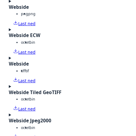
Webside
png
png
Last ned
Webside ECW
octet
bin
Last ned
Webside
tiff
tif
Last ned
Webside Tiled GeoTIFF
octet
bin
Last ned
Webside Jpeg2000
octet
bin