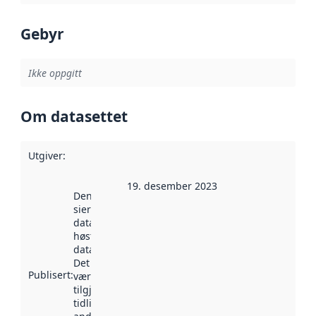
Gebyr
Ikke oppgitt
Om datasettet
Utgiver
:
19. desember 2023
Denne datoen
sier når
datasettet ble
høstet av
data.norge.no.
Det kan ha
Publisert
:
vært
tilgjengelig
tidligere