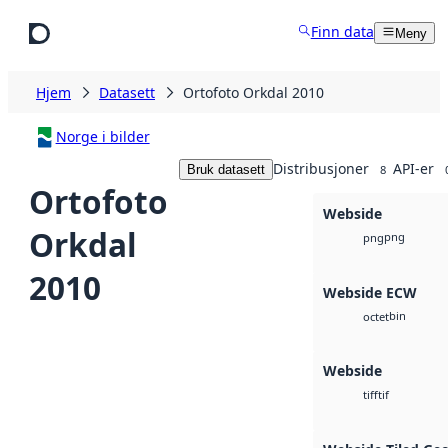
Hopp til hovedinnhold
Finn data
Meny
Hjem
Datasett
Ortofoto Orkdal 2010
Norge i bilder
Distribusjoner
API-er
Bruk datasett
8
Ortofoto
Webside
Orkdal
png
png
2010
Webside ECW
bin
octet
Webside
tif
tiff