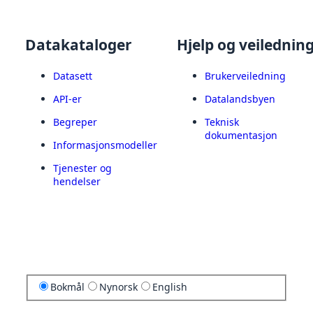
Datakataloger
Hjelp og veilednin
Datasett
Brukerveiledning
API-er
Datalandsbyen
Begreper
Teknisk
dokumentasjon
Informasjonsmodeller
Tjenester og
hendelser
Bokmål
Nynorsk
English