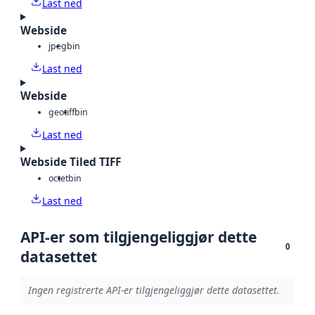
Last ned
Webside
jpeg
bin
Last ned
Webside
geotiff
bin
Last ned
Webside Tiled TIFF
octet
bin
Last ned
API-er som tilgjengeliggjør dette
0
datasettet
Ingen registrerte API-er tilgjengeliggjør dette datasettet.