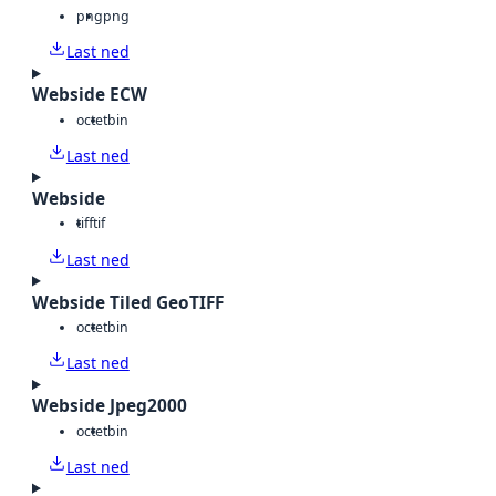
png
png
Last ned
Webside ECW
octet
bin
Last ned
Webside
tiff
tif
Last ned
Webside Tiled GeoTIFF
octet
bin
Last ned
Webside Jpeg2000
octet
bin
Last ned