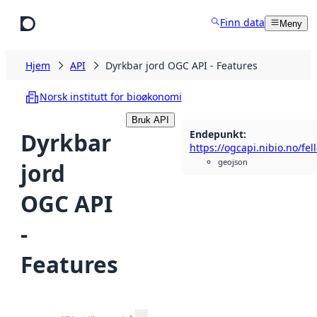
Hopp til hovedinnhold
Finn data
Meny
Hjem
API
Dyrkbar jord OGC API - Features
Norsk institutt for bioøkonomi
Bruk API
Endepunkt
:
Dyrkbar
https://ogcapi.nibio.no/fel
geojson
jord
OGC API
-
Features