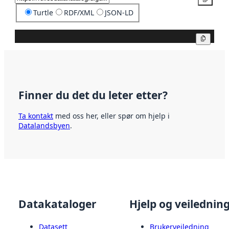
Turtle
RDF/XML
JSON-LD
Kopier
Finner du det du leter etter?
Ta kontakt
med oss her, eller spør om hjelp i
Datalandsbyen
.
Datakataloger
Hjelp og veilednin
Datasett
Brukerveiledning