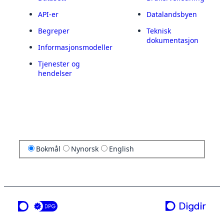
API-er
Datalandsbyen
Begreper
Teknisk
dokumentasjon
Informasjonsmodeller
Tjenester og
hendelser
Bokmål
Nynorsk
English
en tjeneste fra