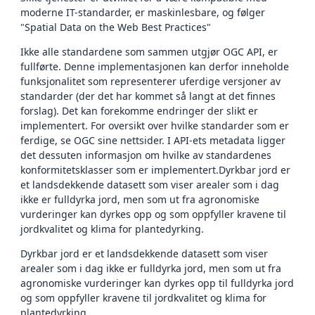
moderne IT-standarder, er maskinlesbare, og følger
"Spatial Data on the Web Best Practices"
Ikke alle standardene som sammen utgjør OGC API, er
fullførte. Denne implementasjonen kan derfor inneholde
funksjonalitet som representerer uferdige versjoner av
standarder (der det har kommet så langt at det finnes
forslag). Det kan forekomme endringer der slikt er
implementert. For oversikt over hvilke standarder som er
ferdige, se OGC sine nettsider. I API-ets metadata ligger
det dessuten informasjon om hvilke av standardenes
konformitetsklasser som er implementert.Dyrkbar jord er
et landsdekkende datasett som viser arealer som i dag
ikke er fulldyrka jord, men som ut fra agronomiske
vurderinger kan dyrkes opp og som oppfyller kravene til
jordkvalitet og klima for plantedyrking.
Dyrkbar jord er et landsdekkende datasett som viser
arealer som i dag ikke er fulldyrka jord, men som ut fra
agronomiske vurderinger kan dyrkes opp til fulldyrka jord
og som oppfyller kravene til jordkvalitet og klima for
plantedyrking.