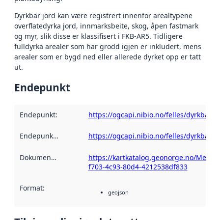
Dyrkbar jord kan være registrert innenfor arealtypene
overflatedyrka jord, innmarksbeite, skog, åpen fastmark
og myr, slik disse er klassifisert i FKB-AR5. Tidligere
fulldyrka arealer som har grodd igjen er inkludert, mens
arealer som er bygd ned eller allerede dyrket opp er tatt
ut.
Endepunkt
Endepunkt
:
https://ogcapi.nibio.no/felles/dyrkbarjo
Endepunktbeskrivelse
https://ogcapi.nibio.no/felles/dyrkbarjo
:
Dokumentasjon
:
https://kartkatalog.geonorge.no/Metad
f703-4c93-80d4-4212538df833
Format
:
geojson