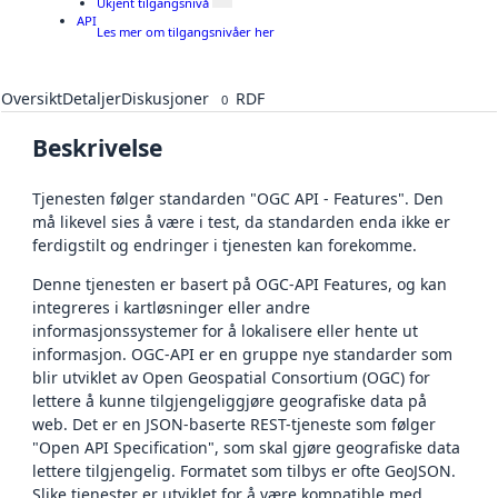
Ukjent tilgangsnivå
API
Les mer om tilgangsnivåer her
Oversikt
Detaljer
Diskusjoner
RDF
0
Beskrivelse
Tjenesten følger standarden "OGC API - Features". Den
må likevel sies å være i test, da standarden enda ikke er
ferdigstilt og endringer i tjenesten kan forekomme.
Denne tjenesten er basert på OGC-API Features, og kan
integreres i kartløsninger eller andre
informasjonssystemer for å lokalisere eller hente ut
informasjon. OGC-API er en gruppe nye standarder som
blir utviklet av Open Geospatial Consortium (OGC) for
lettere å kunne tilgjengeliggjøre geografiske data på
web. Det er en JSON-baserte REST-tjeneste som følger
"Open API Specification", som skal gjøre geografiske data
lettere tilgjengelig. Formatet som tilbys er ofte GeoJSON.
Slike tjenester er utviklet for å være kompatible med