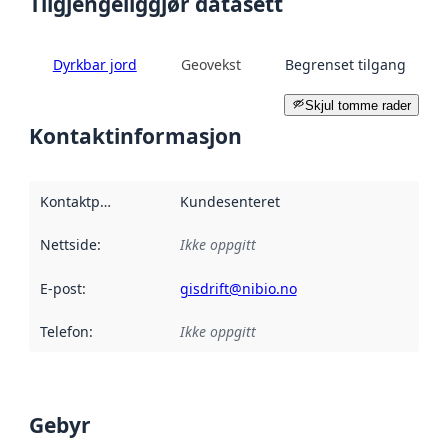
Tilgjengeliggjør datasett
Dyrkbar jord
Geovekst
Begrenset tilgang
Skjul tomme rader
Kontaktinformasjon
Kontaktpunkt
:
Kundesenteret
Nettside
:
Ikke oppgitt
E-post
:
gisdrift@nibio.no
Telefon
:
Ikke oppgitt
Gebyr