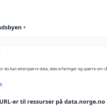
ndsbyen
0
?
r du kan etterspørre data, dele erfaringer og spørre om r
on
 URL-er til ressurser på data.norge.no