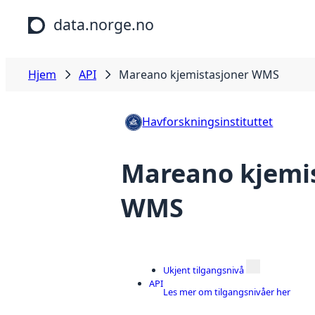
Hopp til hovedinnhold
data.norge.no
Hjem
API
Mareano kjemistasjoner WMS
Havforskningsinstituttet
Mareano kjemi
WMS
Ukjent tilgangsnivå
API
Les mer om tilgangsnivåer her