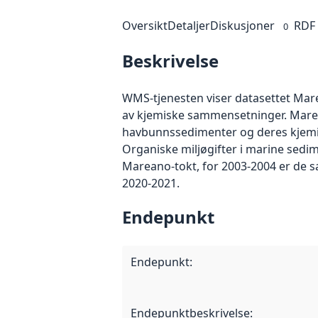
Oversikt
Detaljer
Diskusjoner
RDF
0
Beskrivelse
WMS-tjenesten viser datasettet Mare
av kjemiske sammensetninger. Marea
havbunnssedimenter og deres kjemisk
Organiske miljøgifter i marine sedim
Mareano-tokt, for 2003-2004 er de s
2020-2021.
Endepunkt
Endepunkt
:
Endepunktbeskrivelse
: