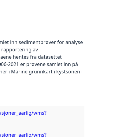
amlet inn sedimentprøver for analyse
 rapportering av
aene hentes fra datasettet
2006-2021 er prøvene samlet inn på
ner i Marine grunnkart i kystsonen i
asjoner_aarlig/wms?
asjoner_aarlig/wms?