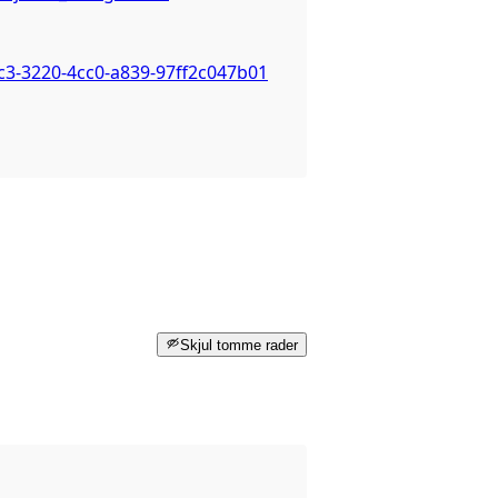
c3-3220-4cc0-a839-97ff2c047b01
Skjul tomme rader