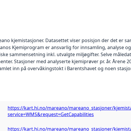
ano kjemistasjoner. Datasettet viser posisjon der det er s
nos Kjemiprogram er ansvarlig for innsamling, analyse og
e sammensetning inkl. utvalgte miljøgifter. Selve måledat
enter. Stasjoner med analyserte kjemiprøver pr. år. Årene 
amlet inn på overvåkingstokt i Barentshavet og noen stasjo
https://kart.hi.no/mareano/mareano_stasjoner/kjemist
service=WMS&request=GetCapabilities
https://kart.hi.no/mareano/mareano_stasjoner/kjemist