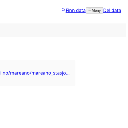
Finn data
Del data
Meny
https://kart.hi.no/mareano/mareano_stasjoner/kjemistasjoner_aarlig/wms?service=WMS&request=GetCapabilities