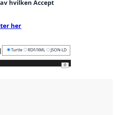
 av hvilken Accept
ter her
Turtle
RDF/XML
JSON-LD
Kopier
Kopier