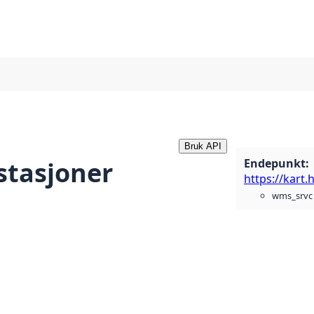
Bruk API
Endepunkt
:
stasjoner
wms_srvc