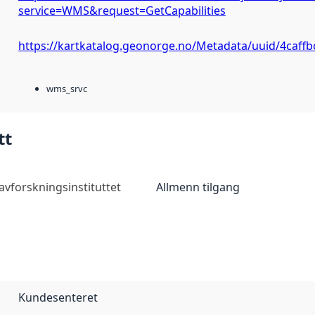
service=WMS&request=GetCapabilities
https://kartkatalog.geonorge.no/Metadata/uuid/4caffb
wms_srvc
tt
avforskningsinstituttet
Allmenn tilgang
Kundesenteret