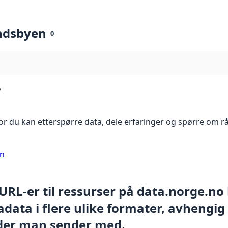
ndsbyen
0
?
r du kan etterspørre data, dele erfaringer og spørre om r
on
 URL-er til ressurser på data.norge.no
data i flere ulike formater, avhengig
der man sender med.