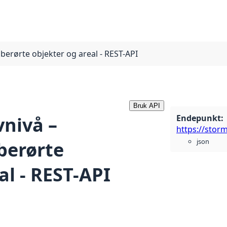
 berørte objekter og areal - REST-API
Bruk API
Endepunkt
:
vnivå –
json
 berørte
al - REST-API