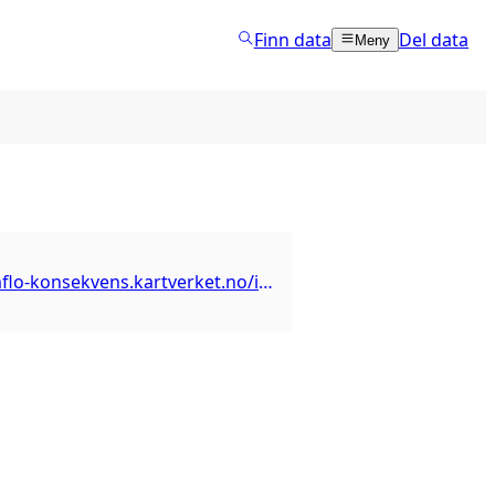
Finn data
Del data
Meny
https://stormflo-konsekvens.kartverket.no/index.html#tag/Konsekvenser-ved-stormflo-og-havniva