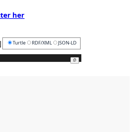
ter her
Turtle
RDF/XML
JSON-LD
Kopier
Kopier