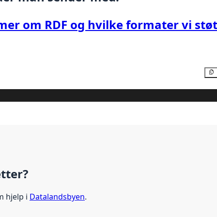
mer om RDF og hvilke formater vi støt
etter?
m hjelp i
Datalandsbyen
.