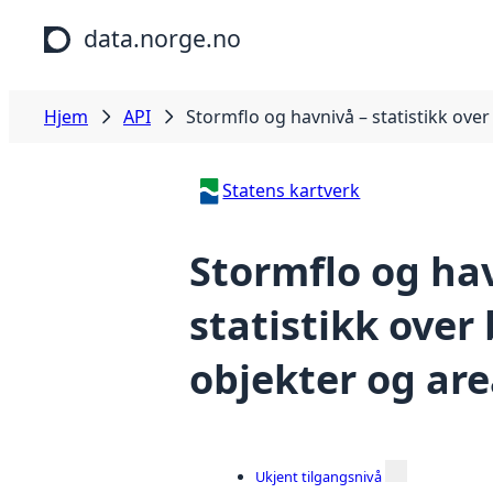
Hopp til hovedinnhold
data.norge.no
Hjem
API
Stormflo og havnivå – statistikk over
Statens kartverk
Stormflo og ha
statistikk over
objekter og are
Ukjent tilgangsnivå