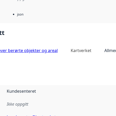
json
tt
over berørte objekter og areal
Kartverket
Allme
Kundesenteret
Ikke oppgitt