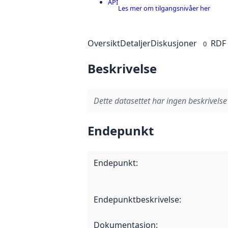
API
Les mer om tilgangsnivåer her
Oversikt
Detaljer
Diskusjoner
RDF
0
Beskrivelse
Dette datasettet har ingen beskrivelse
Endepunkt
Endepunkt
:
Endepunktbeskrivelse
:
Dokumentasjon
: