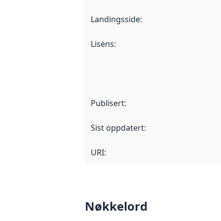
Landingsside
:
Lisens
:
Publisert
:
Sist oppdatert
:
URI:
Nøkkelord