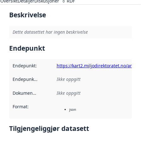
Oversikt
Detaljer
Diskusjoner
RDF
0
Beskrivelse
Dette datasettet har ingen beskrivelse
Endepunkt
Endepunkt
:
https://kart2.miljodirektoratet.no/arc
Endepunktbeskrivelse
Ikke oppgitt
:
Dokumentasjon
:
Ikke oppgitt
Format
:
json
Tilgjengeliggjør datasett