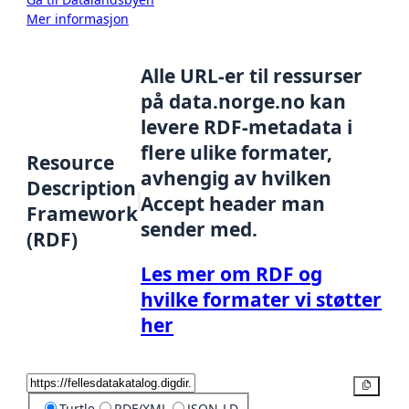
Mer informasjon
Alle URL-er til ressurser
på data.norge.no kan
levere RDF-metadata i
flere ulike formater,
Resource
avhengig av hvilken
Description
Accept header man
Framework
sender med.
(RDF)
Les mer om RDF og
hvilke formater vi støtter
her
Kopier
Turtle
RDF/XML
JSON-LD