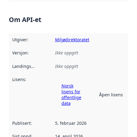
Om API-et
Utgiver
:
Miljødirektoratet
Versjon
:
Ikke oppgitt
Landingsside
:
Ikke oppgitt
Lisens
:
Norsk
lisens for
Åpen lisens
offentlige
data
Publisert
:
5. februar 2026
Sist oppdatert
:
14. april 2026