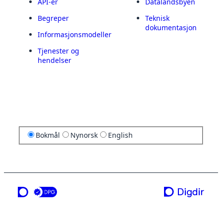
API-er
Datalandsbyen
Begreper
Teknisk
dokumentasjon
Informasjonsmodeller
Tjenester og
hendelser
Bokmål
Nynorsk
English
en tjeneste fra