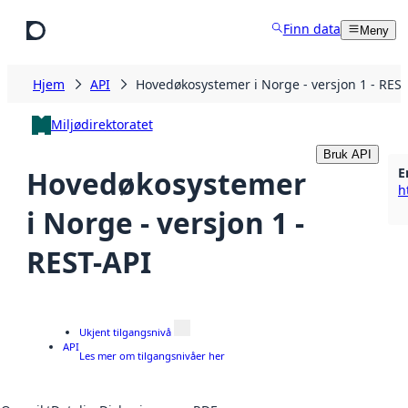
Hopp til hovedinnhold
Finn data
Meny
Hjem
API
Hovedøkosystemer i Norge - versjon 1 - REST
Miljødirektoratet
Bruk API
E
Hovedøkosystemer
i Norge - versjon 1 -
REST-API
Ukjent tilgangsnivå
API
Les mer om tilgangsnivåer her