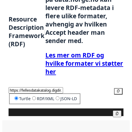
levere RDF-metadata i
flere ulike formater,
Resource
avhengig av hvilken
Description
Accept header man
Framework
sender med.
(RDF)
Les mer om RDF og
hvilke formater vi støtter
her
Kopier
Turtle
RDF/XML
JSON-LD
Kopier