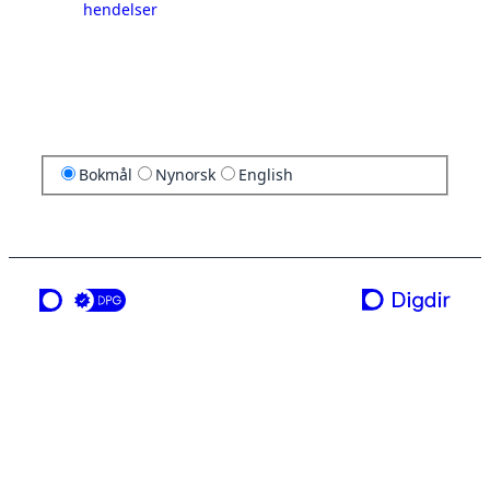
hendelser
Bokmål
Nynorsk
English
en tjeneste fra