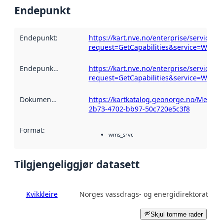
Endepunkt
Endepunkt
:
https://kart.nve.no/enterprise/service
request=GetCapabilities&service=WMS
Endepunktbeskrivelse
https://kart.nve.no/enterprise/service
:
request=GetCapabilities&service=WMS
Dokumentasjon
:
https://kartkatalog.geonorge.no/Metad
2b73-4702-bb97-50c720e5c3f8
Format
:
wms_srvc
Tilgjengeliggjør datasett
Kvikkleire
Norges vassdrags- og energidirektorat
Skjul tomme rader