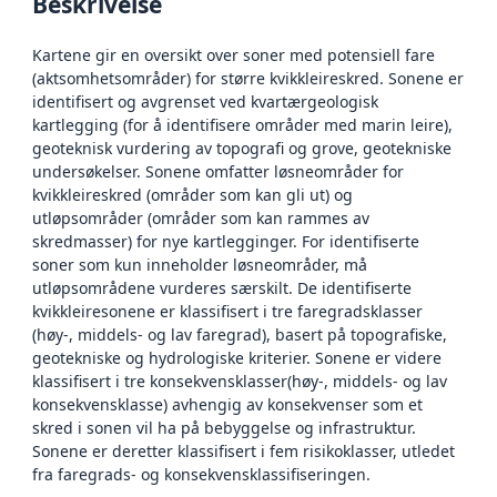
Beskrivelse
Kartene gir en oversikt over soner med potensiell fare
(aktsomhetsområder) for større kvikkleireskred. Sonene er
identifisert og avgrenset ved kvartærgeologisk
kartlegging (for å identifisere områder med marin leire),
geoteknisk vurdering av topografi og grove, geotekniske
undersøkelser. Sonene omfatter løsneområder for
kvikkleireskred (områder som kan gli ut) og
utløpsområder (områder som kan rammes av
skredmasser) for nye kartlegginger. For identifiserte
soner som kun inneholder løsneområder, må
utløpsområdene vurderes særskilt. De identifiserte
kvikkleiresonene er klassifisert i tre faregradsklasser
(høy-, middels- og lav faregrad), basert på topografiske,
geotekniske og hydrologiske kriterier. Sonene er videre
klassifisert i tre konsekvensklasser(høy-, middels- og lav
konsekvensklasse) avhengig av konsekvenser som et
skred i sonen vil ha på bebyggelse og infrastruktur.
Sonene er deretter klassifisert i fem risikoklasser, utledet
fra faregrads- og konsekvensklassifiseringen.