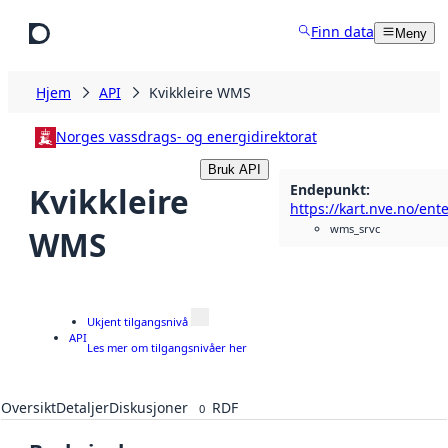
Hopp til hovedinnhold
Finn data
Meny
Hjem
API
Kvikkleire WMS
Norges vassdrags- og energidirektorat
Bruk API
Endepunkt
:
Kvikkleire
wms_srvc
WMS
Ukjent tilgangsnivå
API
Les mer om tilgangsnivåer her
Oversikt
Detaljer
Diskusjoner
RDF
0