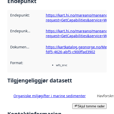
Endepunkt
Endepunkt
:
https://kart.hi.no/mareano/mareano_kj
request=GetCapabilities&service=WFS
Endepunktbeskrivelse
https://kart.hi.no/mareano/mareano_kj
:
request=GetCapabilities&service=WFS
Dokumentasjon
:
https://kartkatalog.geonorge.no/Metad
fdf5-4626-abf5-c900ffad3902
Format
:
wfs_srvc
Tilgjengeliggjør datasett
Organiske miljøgifter i marine sedimenter
Havforskn
Skjul tomme rader
Kontaktinformasjon