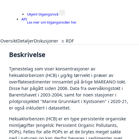
Ukjent tilgangsnivå
API
Les mer om tilgangsnivåer her
Oversikt
Detaljer
Diskusjoner
RDF
0
Beskrivelse
Tjenestelag som viser konsentrasjoner av
heksaklorbenzen (HCB) i µg/kg tørrvekt i prøver av
overflatesedimenter innsamlet på årlige MAREANO-tokt.
Disse har pågått siden 2006. Data fra overvåkingstokt i
Barentshavet i 2003-2004, samt for noen stasjoner i
pilotprosjektet "Marine Grunnkart i Kystsonen" i 2020-21,
er også inkludert i datasettet.
Heksaklorbenzen (HCB) er en type persistente organiske
mimljøgifter (engelsk: Persistent Organic Pollutants,
POPs). Felles for alle POPs er at de brytes meget sakte
ned i naturen og kan derfor bevares i sedimenter over