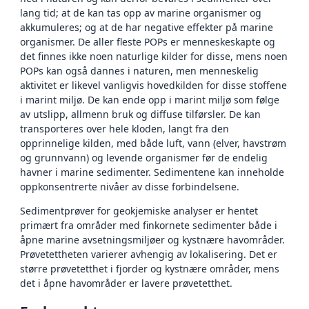
lang tid; at de kan tas opp av marine organismer og
akkumuleres; og at de har negative effekter på marine
organismer. De aller fleste POPs er menneskeskapte og
det finnes ikke noen naturlige kilder for disse, mens noen
POPs kan også dannes i naturen, men menneskelig
aktivitet er likevel vanligvis hovedkilden for disse stoffene
i marint miljø. De kan ende opp i marint miljø som følge
av utslipp, allmenn bruk og diffuse tilførsler. De kan
transporteres over hele kloden, langt fra den
opprinnelige kilden, med både luft, vann (elver, havstrøm
og grunnvann) og levende organismer før de endelig
havner i marine sedimenter. Sedimentene kan inneholde
oppkonsentrerte nivåer av disse forbindelsene.
Sedimentprøver for geokjemiske analyser er hentet
primært fra områder med finkornete sedimenter både i
åpne marine avsetningsmiljøer og kystnære havområder.
Prøvetettheten varierer avhengig av lokalisering. Det er
større prøvetetthet i fjorder og kystnære områder, mens
det i åpne havområder er lavere prøvetetthet.