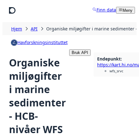
Hopp til hovedinnhold
Finn data
Meny
Hjem
API
Organiske miljøgifter i marine sedimenter 
Havforskningsinstituttet
Bruk API
Endepunkt
:
Organiske
wfs_srvc
miljøgifter
i marine
sedimenter
- HCB-
nivåer WFS