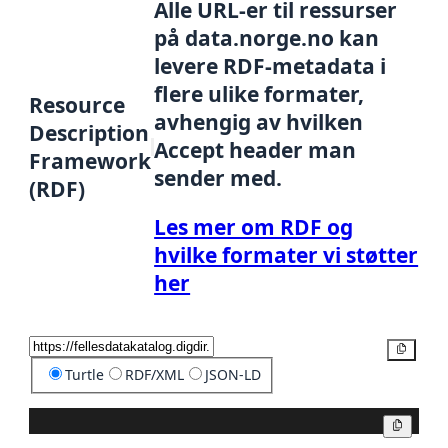
Alle URL-er til ressurser
på data.norge.no kan
levere RDF-metadata i
flere ulike formater,
Resource
avhengig av hvilken
Description
Accept header man
Framework
sender med.
(RDF)
Les mer om RDF og
hvilke formater vi støtter
her
Kopier
Turtle
RDF/XML
JSON-LD
Kopier