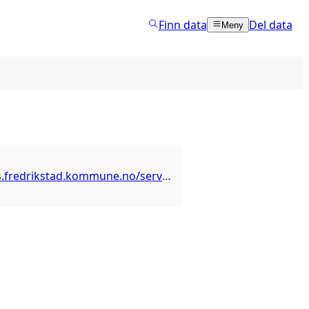
Finn data
Del data
Meny
https://arcgis.fredrikstad.kommune.no/server/rest/services/MiljoLandbruk/Miljodata/MapServer/7