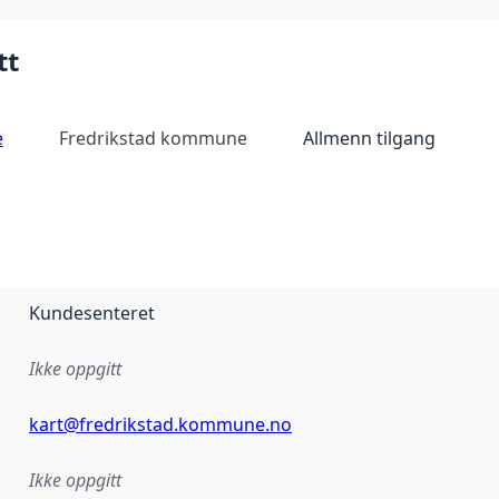
tt
e
Fredrikstad kommune
Allmenn tilgang
Kundesenteret
Ikke oppgitt
kart@fredrikstad.kommune.no
Ikke oppgitt