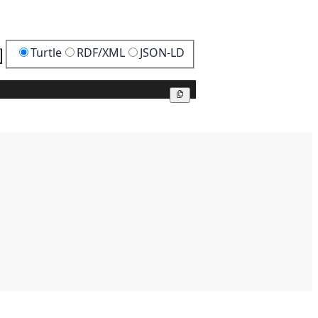
Turtle
RDF/XML
JSON-LD
Kopier
Kopier