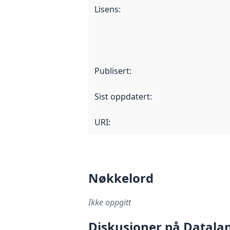
Lisens
:
Publisert
:
Sist oppdatert
:
URI:
Nøkkelord
Ikke oppgitt
Diskusjoner på Datala