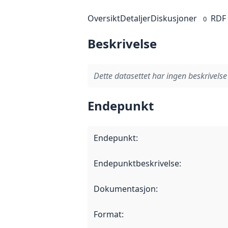
Oversikt
Detaljer
Diskusjoner
RDF
0
Beskrivelse
Dette datasettet har ingen beskrivelse
Endepunkt
Endepunkt
:
Endepunktbeskrivelse
:
Dokumentasjon
:
Format
: