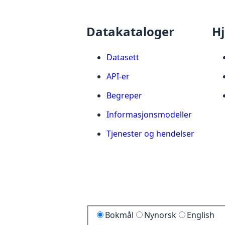
Datakataloger
Hj
Datasett
API-er
Begreper
Informasjonsmodeller
Tjenester og hendelser
Bokmål
Nynorsk
English