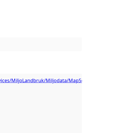
rvices/MiljoLandbruk/Miljodata/MapServer/7