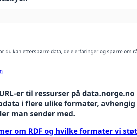
?
r du kan etterspørre data, dele erfaringer og spørre om r
on
 URL-er til ressurser på data.norge.no
data i flere ulike formater, avhengig
der man sender med.
mer om RDF og hvilke formater vi støt