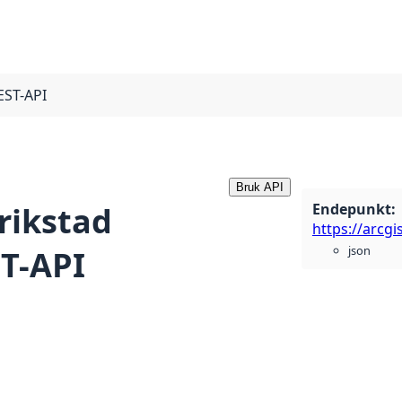
EST-API
Bruk API
Endepunkt
:
rikstad
json
T-API