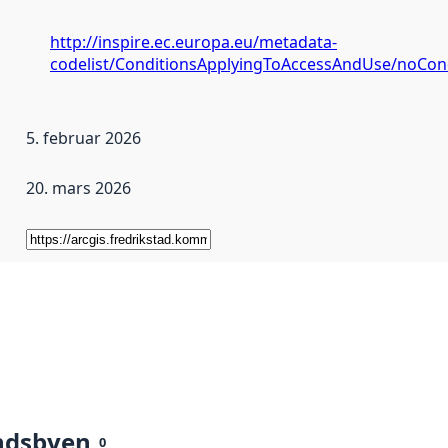
http://inspire.ec.europa.eu/metadata-
codelist/ConditionsApplyingToAccessAndUse/noCon
5. februar 2026
20. mars 2026
ndsbyen
0