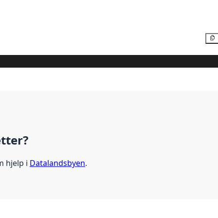
etter?
m hjelp i
Datalandsbyen
.