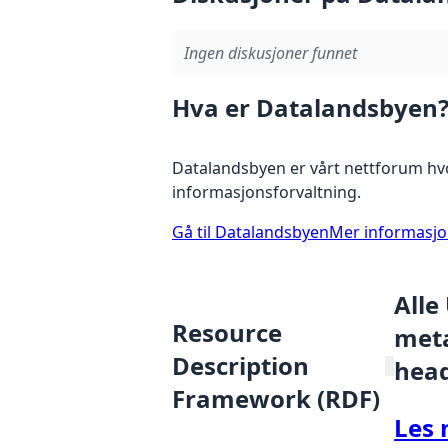
Ingen diskusjoner funnet
Hva er Datalandsbyen
Datalandsbyen er vårt nettforum hvo
informasjonsforvaltning.
Gå til Datalandsbyen
Mer informasj
Alle
Resource
meta
Description
hea
Framework (RDF)
Les 