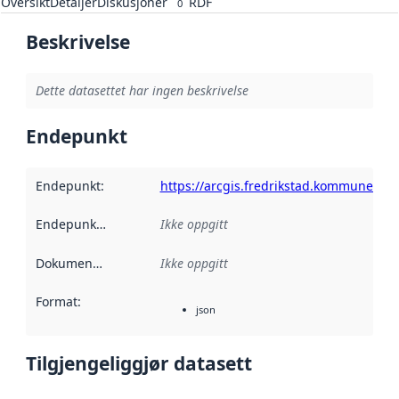
Oversikt
Detaljer
Diskusjoner
RDF
0
Beskrivelse
Dette datasettet har ingen beskrivelse
Endepunkt
Endepunkt
:
https://arcgis.fredrikstad.kommune.no
Endepunktbeskrivelse
Ikke oppgitt
:
Dokumentasjon
:
Ikke oppgitt
Format
:
json
Tilgjengeliggjør datasett