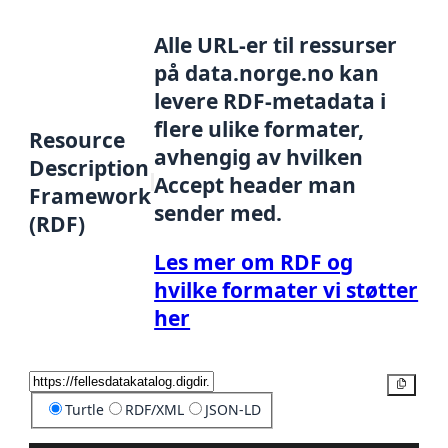
Alle URL-er til ressurser
på data.norge.no kan
levere RDF-metadata i
flere ulike formater,
Resource
avhengig av hvilken
Description
Accept header man
Framework
sender med.
(RDF)
Les mer om RDF og
hvilke formater vi støtter
her
Kopier
Turtle
RDF/XML
JSON-LD