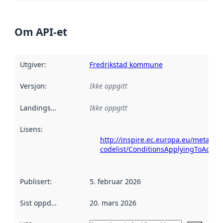
Om API-et
Utgiver
:
Fredrikstad kommune
Versjon
:
Ikke oppgitt
Landingsside
:
Ikke oppgitt
Lisens
:
http://inspire.ec.europa.eu/metadat
codelist/ConditionsApplyingToAcce
Publisert
:
5. februar 2026
Sist oppdatert
:
20. mars 2026