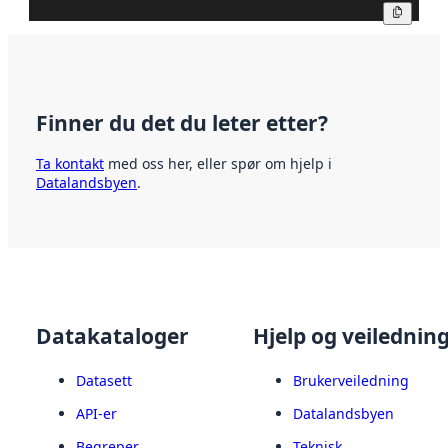
Kopier
Finner du det du leter etter?
Ta kontakt
med oss her, eller spør om hjelp i
Datalandsbyen
.
Datakataloger
Hjelp og veilednin
Datasett
Brukerveiledning
API-er
Datalandsbyen
Begreper
Teknisk