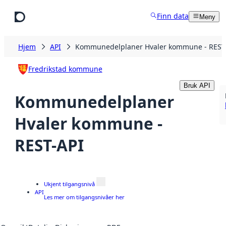
Hopp til hovedinnhold
Finn data
Meny
Hjem
API
Kommunedelplaner Hvaler kommune - REST
Fredrikstad kommune
Bruk API
Kommunedelplaner
Hvaler kommune -
REST-API
Ukjent tilgangsnivå
API
Les mer om tilgangsnivåer her