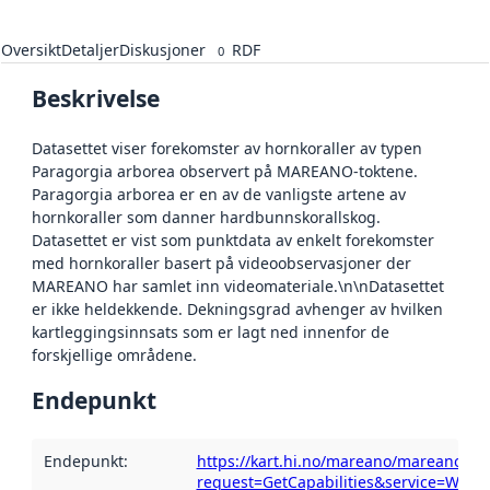
Oversikt
Detaljer
Diskusjoner
RDF
0
Beskrivelse
Datasettet viser forekomster av hornkoraller av typen
Paragorgia arborea observert på MAREANO-toktene.
Paragorgia arborea er en av de vanligste artene av
hornkoraller som danner hardbunnskorallskog.
Datasettet er vist som punktdata av enkelt forekomster
med hornkoraller basert på videoobservasjoner der
MAREANO har samlet inn videomateriale.\n\nDatasettet
er ikke heldekkende. Dekningsgrad avhenger av hvilken
kartleggingsinnsats som er lagt ned innenfor de
forskjellige områdene.
Endepunkt
Endepunkt
:
https://kart.hi.no/mareano/mareano_bi
request=GetCapabilities&service=WMS