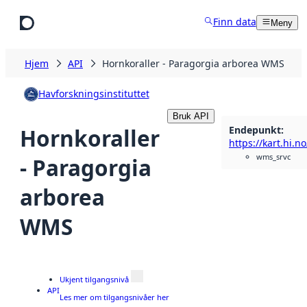
Hopp til hovedinnhold
Finn data
Meny
Hjem
API
Hornkoraller - Paragorgia arborea WMS
Havforskningsinstituttet
Bruk API
Endepunkt
:
Hornkoraller
wms_srvc
- Paragorgia
arborea
WMS
Ukjent tilgangsnivå
API
Les mer om tilgangsnivåer her