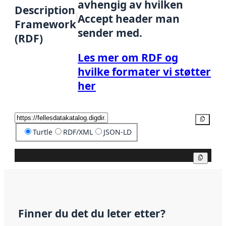
avhengig av hvilken
Description
Accept header man
Framework
sender med.
(RDF)
Les mer om RDF og
hvilke formater vi støtter
her
Kopier
Turtle
RDF/XML
JSON-LD
Kopier
Finner du det du leter etter?