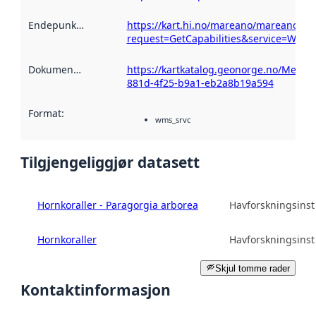
Endepunktbeskrivelse
https://kart.hi.no/mareano/mareano_bi
:
request=GetCapabilities&service=WMS
Dokumentasjon
:
https://kartkatalog.geonorge.no/Metada
881d-4f25-b9a1-eb2a8b19a594
Format
:
wms_srvc
Tilgjengeliggjør datasett
Hornkoraller - Paragorgia arborea
Havforskningsinsti
Hornkoraller
Havforskningsinsti
Skjul tomme rader
Kontaktinformasjon