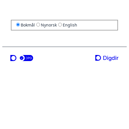
Bokmål
Nynorsk
English
en tjeneste fra