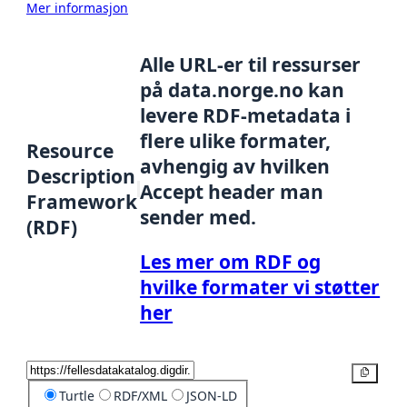
Mer informasjon
Alle URL-er til ressurser
på data.norge.no kan
levere RDF-metadata i
flere ulike formater,
Resource
avhengig av hvilken
Description
Accept header man
Framework
sender med.
(RDF)
Les mer om RDF og
hvilke formater vi støtter
her
Kopier
Turtle
RDF/XML
JSON-LD