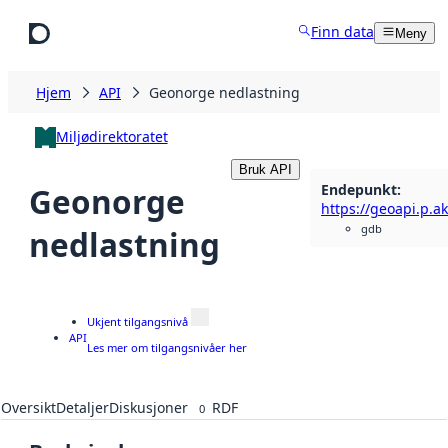
Hopp til hovedinnhold
Finn data
Meny
Hjem
API
Geonorge nedlastning
Miljødirektoratet
Bruk API
Endepunkt
:
Geonorge
gdb
nedlastning
Ukjent tilgangsnivå
API
Les mer om tilgangsnivåer her
Oversikt
Detaljer
Diskusjoner
RDF
0