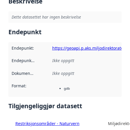
Beskrivelse
Dette datasettet har ingen beskrivelse
Endepunkt
Endepunkt
:
https://geoapi.p.aks.miljodirektoratet.n
Endepunktbeskrivelse
Ikke oppgitt
:
Dokumentasjon
:
Ikke oppgitt
Format
:
gdb
Tilgjengeliggjør datasett
Restriksjonsområder - Naturvern
Miljødirekt