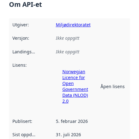
Om API-et
Utgiver
:
Miljødirektoratet
Versjon
:
Ikke oppgitt
Landingsside
:
Ikke oppgitt
Lisens
:
Norwegian
Licence for
Open
Åpen lisens
Government
Data (NLOD)
2.0
Publisert
:
5. februar 2026
Sist oppdatert
:
31. juli 2026