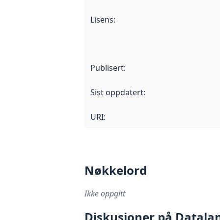
Lisens
:
Publisert
:
Sist oppdatert
:
URI:
Nøkkelord
Ikke oppgitt
Diskusjoner på Datala