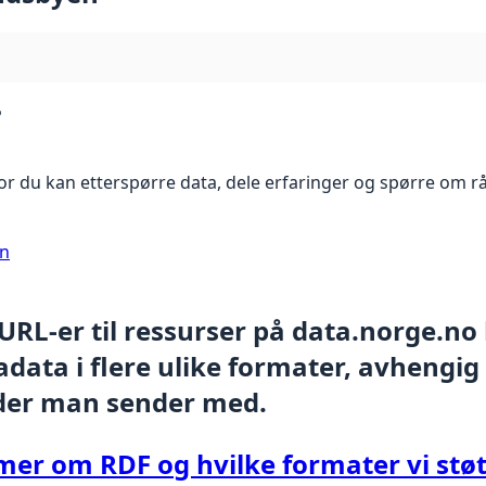
?
r du kan etterspørre data, dele erfaringer og spørre om r
on
 URL-er til ressurser på data.norge.no
data i flere ulike formater, avhengig
der man sender med.
mer om RDF og hvilke formater vi støt