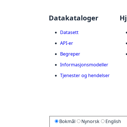
Datakataloger
Hj
Datasett
API-er
Begreper
Informasjonsmodeller
Tjenester og hendelser
Bokmål
Nynorsk
English