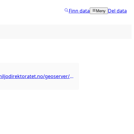
Finn data
Del data
Meny
https://kart.miljodirektoratet.no/geoserver/prioriteringskart_sjo/ows?service=wfs&version=1.1.0&request=GetCapabilities