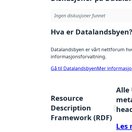
Ingen diskusjoner funnet
Hva er Datalandsbyen
Datalandsbyen er vårt nettforum hvo
informasjonsforvaltning.
Gå til Datalandsbyen
Mer informasj
Alle
Resource
meta
Description
hea
Framework (RDF)
Les 