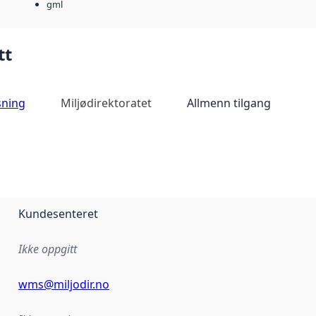
gml
tt
sning
Miljødirektoratet
Allmenn tilgang
Kundesenteret
Ikke oppgitt
wms@miljodir.no