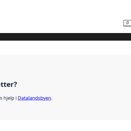
etter?
m hjelp i
Datalandsbyen
.