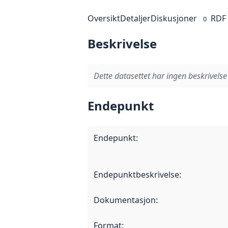
Oversikt
Detaljer
Diskusjoner
RDF
0
Beskrivelse
Dette datasettet har ingen beskrivelse
Endepunkt
Endepunkt
:
Endepunktbeskrivelse
:
Dokumentasjon
:
Format
: