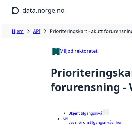
Hopp til hovedinnhold
data.norge.no
Hjem
API
Prioriteringskart - akutt forurensnin
Miljødirektoratet
Prioriteringska
forurensning -
Ukjent tilgangsnivå
API
Les mer om tilgangsnivåer her