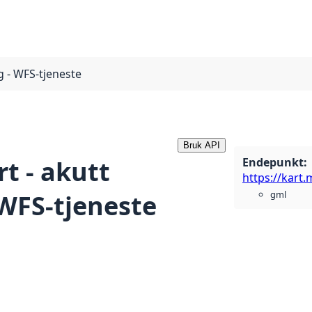
g - WFS-tjeneste
Bruk API
Endepunkt
:
rt - akutt
gml
 WFS-tjeneste