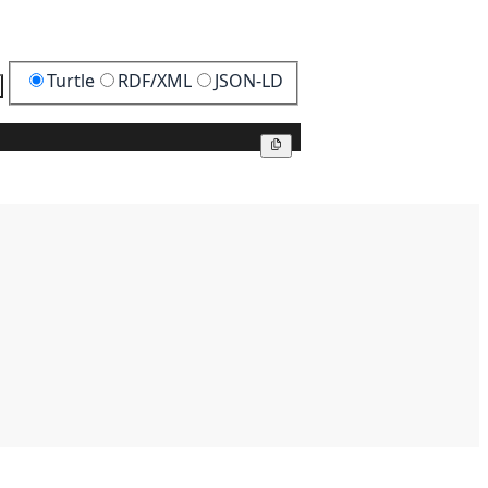
Turtle
RDF/XML
JSON-LD
Kopier
Kopier