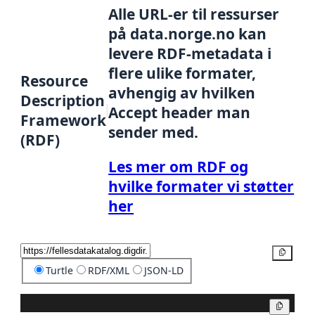
Alle URL-er til ressurser
på data.norge.no kan
levere RDF-metadata i
flere ulike formater,
Resource
avhengig av hvilken
Description
Accept header man
Framework
sender med.
(RDF)
Les mer om RDF og
hvilke formater vi støtter
her
Kopier
Turtle
RDF/XML
JSON-LD
Kopier