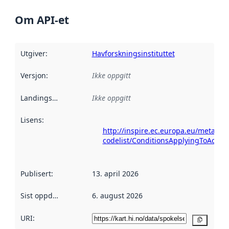
Om API-et
Utgiver
:
Havforskningsinstituttet
Versjon
:
Ikke oppgitt
Landingsside
:
Ikke oppgitt
Lisens
:
http://inspire.ec.europa.eu/metadat
codelist/ConditionsApplyingToAcce
Publisert
:
13. april 2026
Sist oppdatert
:
6. august 2026
URI:
Kopier