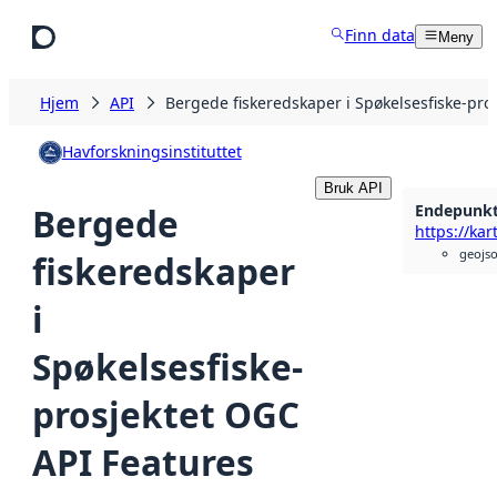
Hopp til hovedinnhold
Finn data
Meny
Hjem
API
Bergede fiskeredskaper i Spøkelsesfiske-pro
Havforskningsinstituttet
Bruk API
Endepunk
Bergede
geojs
fiskeredskaper
i
Spøkelsesfiske-
prosjektet OGC
API Features