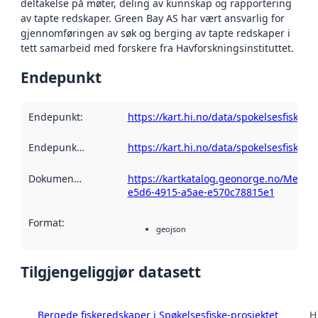
deltakelse på møter, deling av kunnskap og rapportering
av tapte redskaper. Green Bay AS har vært ansvarlig for
gjennomføringen av søk og berging av tapte redskaper i
tett samarbeid med forskere fra Havforskningsinstituttet.
Endepunkt
Endepunkt
:
https://kart.hi.no/data/spokelsesfiske/
Endepunktbeskrivelse
https://kart.hi.no/data/spokelsesfiske/
:
Dokumentasjon
:
https://kartkatalog.geonorge.no/Metad
e5d6-4915-a5ae-e570c78815e1
Format
:
geojson
Tilgjengeliggjør datasett
Bergede fiskeredskaper i Spøkelsesfiske-prosjektet
H