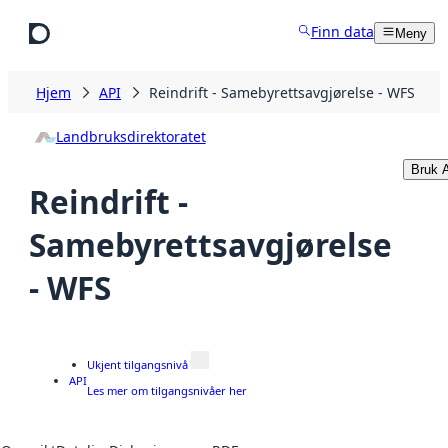
Hopp til hovedinnhold
Finn data
Meny
Hjem
API
Reindrift - Samebyrettsavgjørelse - WFS
Landbruksdirektoratet
Bruk 
Reindrift -
Samebyrettsavgjørelse
- WFS
Ukjent tilgangsnivå
API
Les mer om tilgangsnivåer her