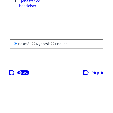
Tjenester og
hendelser
Bokmål
Nynorsk
English
en tjeneste fra