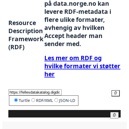
på data.norge.no kan
levere RDF-metadata i
flere ulike formater,
Resource
avhengig av hvilken
Description
Accept header man
Framework
sender med.
(RDF)
Les mer om RDF og
hvilke formater vi støtter
her
Kopier
Turtle
RDF/XML
JSON-LD
Kopier