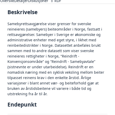
Oversikt
Detaljer
Diskusjoner
RDF
0
Beskrivelse
Samebyrettsavgjørelse viser grenser for svenske
reineieres (samebyers) beiteområder i Norge, fastsatt i
rettsavgjørelser. Samebyer i Sverige er økonomiske og
administrative enheter med eget styre, i likhet med
reinbeitedistrikter i Norge. Datasettet anbefales brukt
sammen med to andre datasett som viser svenske
reineieres rettigheter i Norge, “Reindrift -
Konvensjonsområde” og “Reindrift - Samebyavtale”
(sistnevnte er under utarbeidelse). Reindrift er en
nomadisk næring med en syklisk veksling mellom beiter
tilpasset reinens krav i den enkelte årstid. Årlige
variasjoner i blant annet vær- og beiteforhold gjør at
bruken av årstidsbeitene vil variere i både tid og
utstrekning fra år til år.
Endepunkt