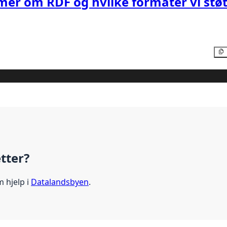
mer om RDF og hvilke formater vi støt
etter?
m hjelp i
Datalandsbyen
.