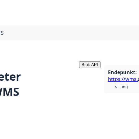
MS
Bruk API
Endepunkt
:
eter
png
WMS