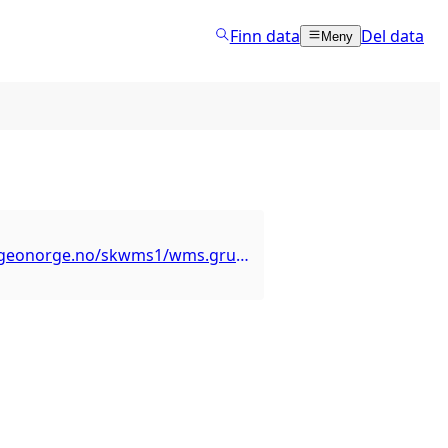
Finn data
Del data
Meny
https://wms.geonorge.no/skwms1/wms.grunnkretser?request=GetCapabilities&service=WMS