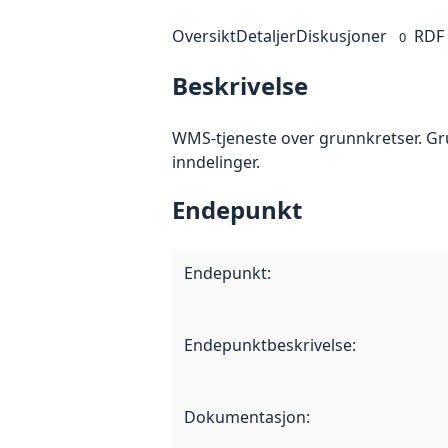
Oversikt
Detaljer
Diskusjoner
RDF
0
Beskrivelse
WMS-tjeneste over grunnkretser. Gru
inndelinger.
Endepunkt
Endepunkt
:
Endepunktbeskrivelse
:
Dokumentasjon
: