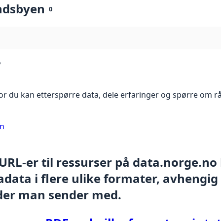
ndsbyen
0
?
r du kan etterspørre data, dele erfaringer og spørre om r
on
 URL-er til ressurser på data.norge.no
data i flere ulike formater, avhengig
der man sender med.