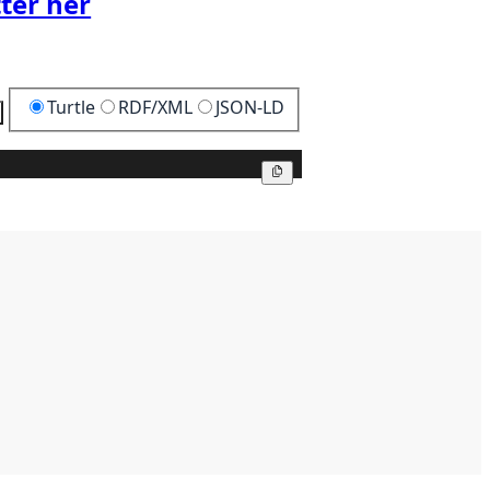
ter her
Turtle
RDF/XML
JSON-LD
Kopier
Kopier