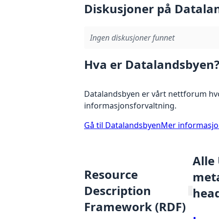
Diskusjoner på Datala
Ingen diskusjoner funnet
Hva er Datalandsbyen
Datalandsbyen er vårt nettforum hvo
informasjonsforvaltning.
Gå til Datalandsbyen
Mer informasj
Alle
Resource
meta
Description
hea
Framework (RDF)