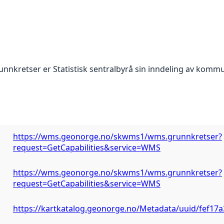
nnkretser er Statistisk sentralbyrå sin inndeling av kommu
https://wms.geonorge.no/skwms1/wms.grunnkretser?
request=GetCapabilities&service=WMS
https://wms.geonorge.no/skwms1/wms.grunnkretser?
request=GetCapabilities&service=WMS
https://kartkatalog.geonorge.no/Metadata/uuid/fef17