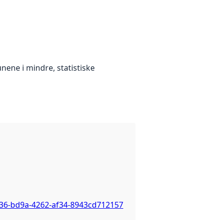
nene i mindre, statistiske
a36-bd9a-4262-af34-8943cd712157