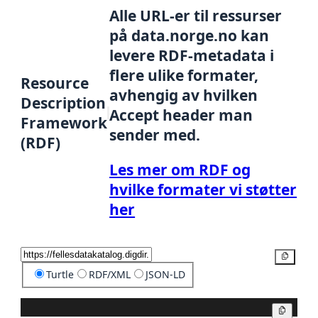
Alle URL-er til ressurser
på data.norge.no kan
levere RDF-metadata i
flere ulike formater,
Resource
avhengig av hvilken
Description
Accept header man
Framework
sender med.
(RDF)
Les mer om RDF og
hvilke formater vi støtter
her
Kopier
Turtle
RDF/XML
JSON-LD
Kopier