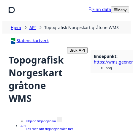
Hopp til hovedinnhold
Finn data
Meny
Hjem
API
Topografisk Norgeskart gråtone WMS
Statens kartverk
Bruk API
Endepunkt
:
Topografisk
png
Norgeskart
gråtone
WMS
Ukjent tilgangsnivå
API
Les mer om tilgangsnivåer her