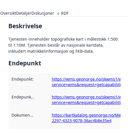
Oversikt
Detaljer
Diskusjoner
RDF
0
Beskrivelse
Tjenesten inneholder topografiske kart i målestokk 1:500
til 1:10M. Tjenesten består av nasjonale kartdata,
inkludert matrikkelinformasjon og FKB-data.
Endepunkt
Endepunkt
:
https://wms.geonorge.no/skwms1/wms.
service=wms&request=getcapabilities
Endepunktbeskrivelse
https://wms.geonorge.no/skwms1/wms.
:
service=wms&request=getcapabilities
Dokumentasjon
:
https://kartkatalog.geonorge.no/Metad
2297-4323-9078-36ac4b8e35e4