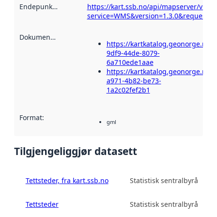
Endepunktbeskrivelse
https://kart.ssb.no/api/mapserver/v1/w
:
service=WMS&version=1.3.0&request=Ge
Dokumentasjon
:
https://kartkatalog.geonorge.no/
9df9-44de-8079-
6a710ede1aae
https://kartkatalog.geonorge.no
a971-4b82-be73-
1a2c02fef2b1
Format
:
gml
Tilgjengeliggjør datasett
Tettsteder, fra kart.ssb.no
Statistisk sentralbyrå
Tettsteder
Statistisk sentralbyrå