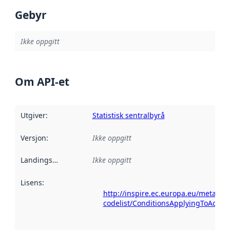
Gebyr
Ikke oppgitt
Om API-et
Utgiver
:
Statistisk sentralbyrå
Versjon
:
Ikke oppgitt
Landingsside
:
Ikke oppgitt
Lisens
:
http://inspire.ec.europa.eu/metadat
codelist/ConditionsApplyingToAcce