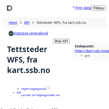
Hopp til hovedinnhold
Finn data
Meny
Hjem
API
Tettsteder WFS, fra kart.ssb.no
Statistisk sentralbyrå
Bruk API
Endepunkt
:
Tettsteder
gml
WFS, fra
kart.ssb.no
Ukjent tilgangsnivå
API
Les mer om tilgangsnivåer her