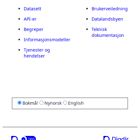
Datasett
Brukerveiledning
API-er
Datalandsbyen
Begreper
Teknisk
dokumentasjon
Informasjonsmodeller
Tjenester og
hendelser
Bokmål
Nynorsk
English
en tjeneste fra