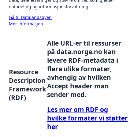
data, dele erfaringer og spørre om råd som gjelder
datadeling og informasjonsforvaltning.
Gå til Datalandsbyen
Mer informasjon
Alle URL-er til ressurser
på data.norge.no kan
levere RDF-metadata i
flere ulike formater,
Resource
avhengig av hvilken
Description
Accept header man
Framework
sender med.
(RDF)
Les mer om RDF og
hvilke formater vi støtter
her