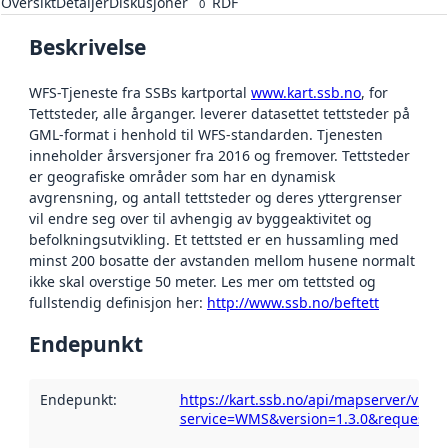
Oversikt
Detaljer
Diskusjoner
RDF
0
Beskrivelse
WFS-Tjeneste fra SSBs kartportal
www.kart.ssb.no
, for
Tettsteder, alle årganger. leverer datasettet tettsteder på
GML-format i henhold til WFS-standarden. Tjenesten
inneholder årsversjoner fra 2016 og fremover. Tettsteder
er geografiske områder som har en dynamisk
avgrensning, og antall tettsteder og deres yttergrenser
vil endre seg over til avhengig av byggeaktivitet og
befolkningsutvikling. Et tettsted er en hussamling med
minst 200 bosatte der avstanden mellom husene normalt
ikke skal overstige 50 meter. Les mer om tettsted og
fullstendig definisjon her:
http://www.ssb.no/beftett
Endepunkt
Endepunkt
:
https://kart.ssb.no/api/mapserver/v1/w
service=WMS&version=1.3.0&request=Ge