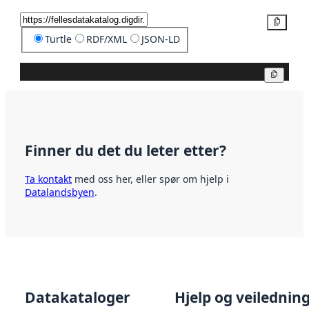
Kopier
Turtle
RDF/XML
JSON-LD
Kopier
Finner du det du leter etter?
Ta kontakt
med oss her, eller spør om hjelp i
Datalandsbyen
.
Datakataloger
Hjelp og veilednin