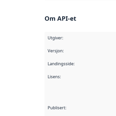
Om API-et
Utgiver
:
Versjon
:
Landingsside
:
Lisens
:
Publisert
: