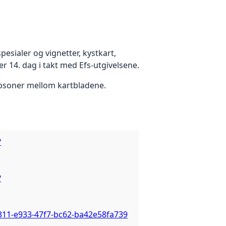
esialer og vignetter, kystkart,
r 14. dag i takt med Efs-utgivelsene.
ppsoner mellom kartbladene.
?
?
311-e933-47f7-bc62-ba42e58fa739