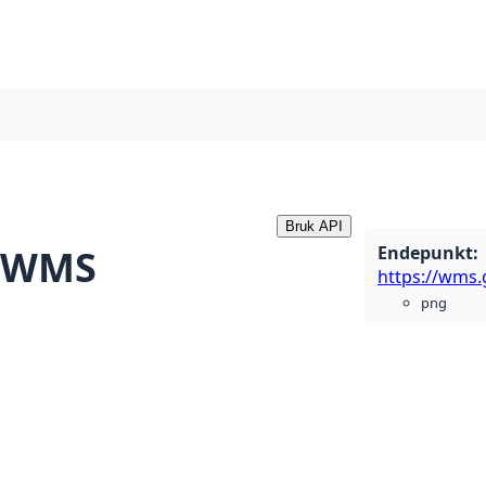
Bruk API
Endepunkt
:
r WMS
png