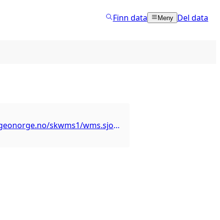
Finn data
Del data
Meny
https://wms.geonorge.no/skwms1/wms.sjokartraster2?service=wms&version=1.3.0&request=getcapabilities