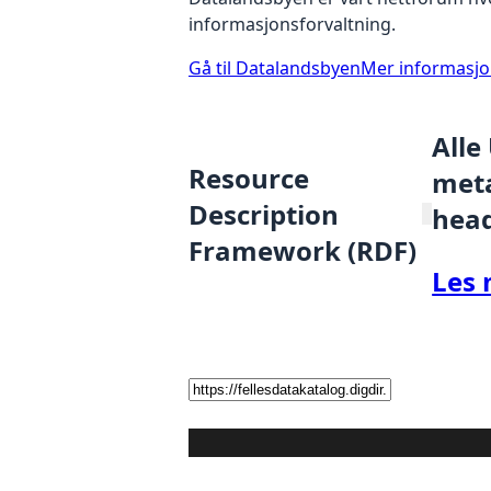
informasjonsforvaltning.
Gå til Datalandsbyen
Mer informasj
Alle
Resource
meta
Description
hea
Framework (RDF)
Les 