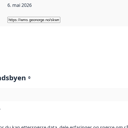
6. mai 2026
ndsbyen
0
?
r du kan etterspørre data, dele erfaringer og spørre om r