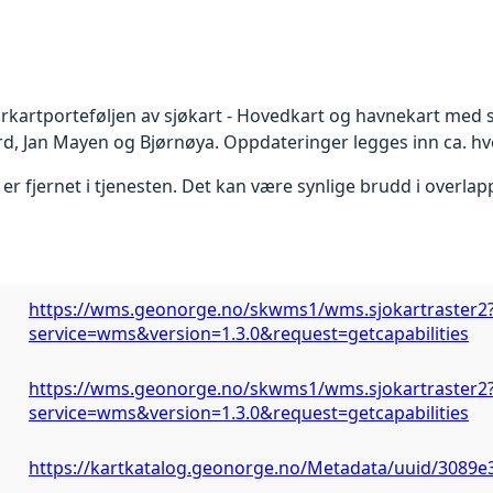
rkartporteføljen av sjøkart - Hovedkart og havnekart med sp
rd, Jan Mayen og Bjørnøya. Oppdateringer legges inn ca. hve
r fjernet i tjenesten. Det kan være synlige brudd i overla
https://wms.geonorge.no/skwms1/wms.sjokartraster2
service=wms&version=1.3.0&request=getcapabilities
https://wms.geonorge.no/skwms1/wms.sjokartraster2
service=wms&version=1.3.0&request=getcapabilities
https://kartkatalog.geonorge.no/Metadata/uuid/3089e