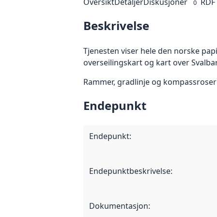
Oversikt
Detaljer
Diskusjoner
RDF
0
Beskrivelse
Tjenesten viser hele den norske papi
overseilingskart og kart over Svalba
Rammer, gradlinje og kompassroser e
Endepunkt
Endepunkt
:
Endepunktbeskrivelse
:
Dokumentasjon
: