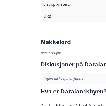
Sist oppdatert
:
URI:
Nøkkelord
Ikke oppgitt
Diskusjoner på Datala
Ingen diskusjoner funnet
Hva er Datalandsbyen
Datalandsbyen er vårt nettforum hvo