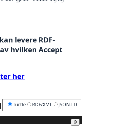
 kan levere RDF-
 av hvilken Accept
ter her
Turtle
RDF/XML
JSON-LD
Kopier
Kopier