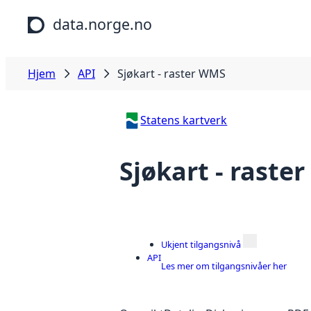
Hopp til hovedinnhold
data.norge.no
Hjem
API
Sjøkart - raster WMS
Statens kartverk
Sjøkart - raste
Ukjent tilgangsnivå
API
Les mer om tilgangsnivåer her