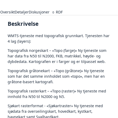
Oversikt
Detaljer
Diskusjoner
RDF
0
Beskrivelse
WMTS-tjeneste med topografisk grunnkart. Tjenesten har
4 lag (layers):
Topografisk norgeskart – «Topo (farge)» Ny tjeneste som
har data fra N50 til N2000, FKB, matrikkel, høyde- og
dybdedata. Kartografien er i farger og er tilpasset web.
Topografisk gråtonekart – «Topo (gråtone)» Ny tjeneste
som har det samme innholdet som «topo», men har en
gråtone-basert kartografi.
Topografisk rasterkart – «Topo (raster)» Ny tjeneste med
innhold fra N50 til N2000 og N5.
Sjøkart rasterformat - «Sjøkartraster» Ny tjeneste med
sjødata fra overseilingskart, hovedkart, kystkart,
havnekart samt Svalbardkart.