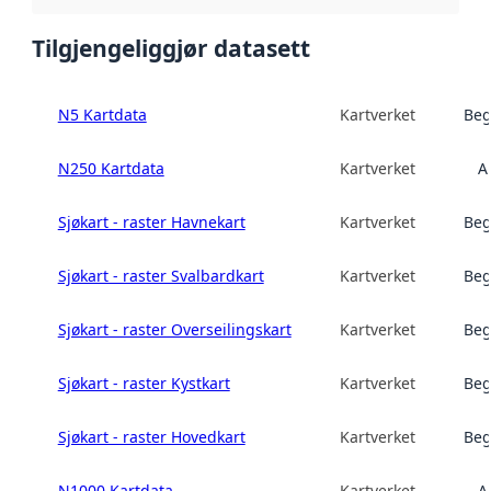
Tilgjengeliggjør datasett
N5 Kartdata
Kartverket
Beg
N250 Kartdata
Kartverket
A
Sjøkart - raster Havnekart
Kartverket
Beg
Sjøkart - raster Svalbardkart
Kartverket
Beg
Sjøkart - raster Overseilingskart
Kartverket
Beg
Sjøkart - raster Kystkart
Kartverket
Beg
Sjøkart - raster Hovedkart
Kartverket
Beg
N1000 Kartdata
Kartverket
A