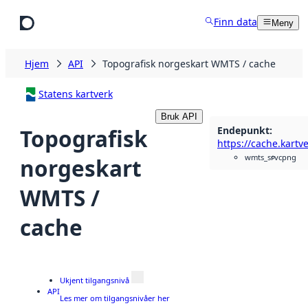
Hopp til hovedinnhold
Finn data
Meny
Hjem
API
Topografisk norgeskart WMTS / cache
Statens kartverk
Bruk API
Endepunkt
:
Topografisk
wmts_srvc
png
norgeskart
WMTS /
cache
Ukjent tilgangsnivå
API
Les mer om tilgangsnivåer her