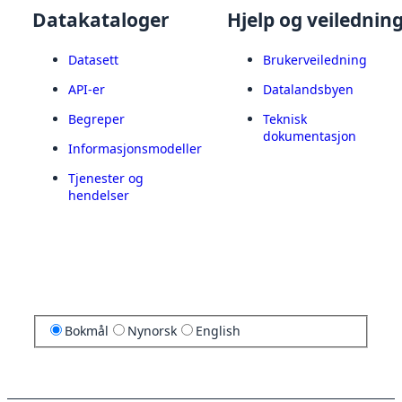
Datakataloger
Hjelp og veilednin
Datasett
Brukerveiledning
API-er
Datalandsbyen
Begreper
Teknisk
dokumentasjon
Informasjonsmodeller
Tjenester og
hendelser
Bokmål
Nynorsk
English