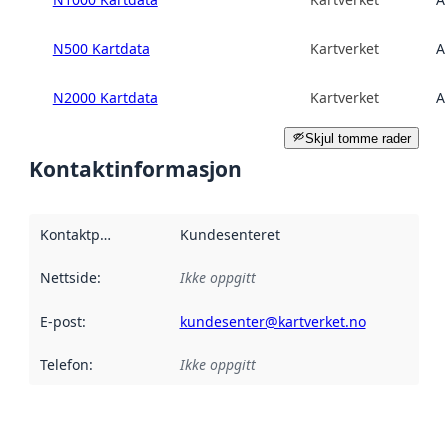
N500 Kartdata
Kartverket
A
N2000 Kartdata
Kartverket
A
Skjul tomme rader
Kontaktinformasjon
Kontaktpunkt
:
Kundesenteret
Nettside
:
Ikke oppgitt
E-post
:
kundesenter@kartverket.no
Telefon
:
Ikke oppgitt