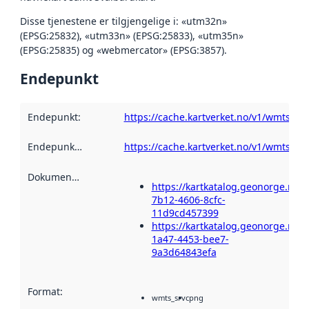
Disse tjenestene er tilgjengelige i: «utm32n»
(EPSG:25832), «utm33n» (EPSG:25833), «utm35n»
(EPSG:25835) og «webmercator» (EPSG:3857).
Endepunkt
Endepunkt
:
https://cache.kartverket.no/v1/wmts/1.
Endepunktbeskrivelse
https://cache.kartverket.no/v1/wmts/1.
:
Dokumentasjon
:
https://kartkatalog.geonorge.no
7b12-4606-8cfc-
11d9cd457399
https://kartkatalog.geonorge.no/
1a47-4453-bee7-
9a3d64843efa
Format
:
wmts_srvc
png