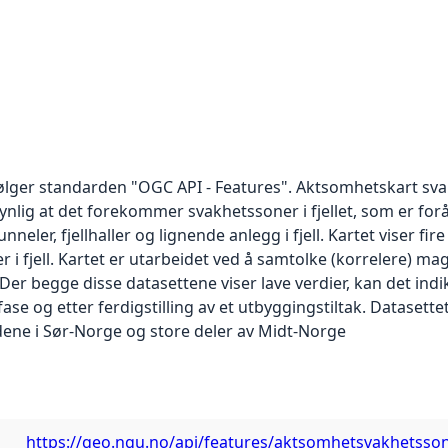
lger standarden "OGC API - Features". Aktsomhetskart svak
ynlig at det forekommer svakhetssoner i fjellet, som er for
neler, fjellhaller og lignende anlegg i fjell. Kartet viser fi
i fjell. Kartet er utarbeidet ved å samtolke (korrelere) mag
 Der begge disse datasettene viser lave verdier, kan det in
e og etter ferdigstilling av et utbyggingstiltak. Datasette
ne i Sør-Norge og store deler av Midt-Norge
https://geo.ngu.no/api/features/aktsomhetsvakhetssone