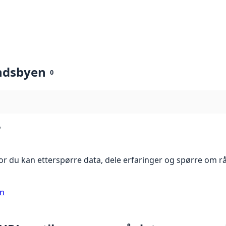
ndsbyen
0
?
r du kan etterspørre data, dele erfaringer og spørre om r
on