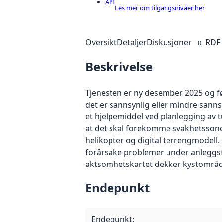
API
Les mer om tilgangsnivåer her
Oversikt
Detaljer
Diskusjoner
RDF
0
Beskrivelse
Tjenesten er ny desember 2025 og fø
det er sannsynlig eller mindre sanns
et hjelpemiddel ved planlegging av tun
at det skal forekomme svakhetssoner 
helikopter og digital terrengmodell.
forårsake problemer under anleggsfas
aktsomhetskartet dekker kystområde
Endepunkt
Endepunkt
: