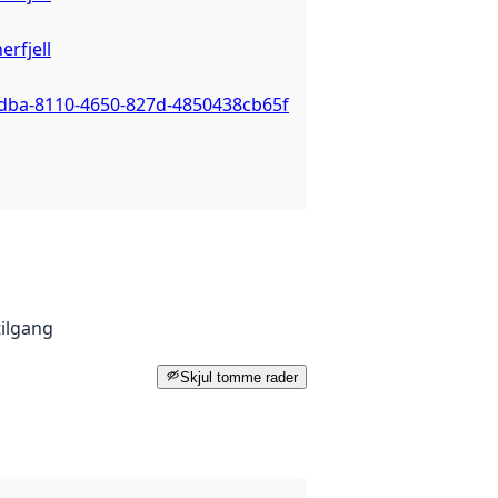
rfjell
bdba-8110-4650-827d-4850438cb65f
tilgang
Skjul tomme rader