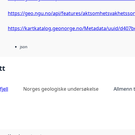
https://geo.ngu.no/api/features/aktsomhetsvakhetssone
https://kartkatalog.geonorge.no/Metadata/uuid/d407
json
tt
jell
Norges geologiske undersøkelse
Allmenn 