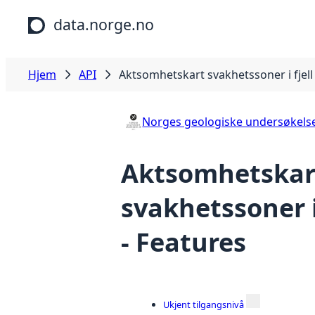
Hopp til hovedinnhold
data.norge.no
Hjem
API
Aktsomhetskart svakhetssoner i fjell
Norges geologiske undersøkels
Aktsomhetskar
svakhetssoner i
- Features
Ukjent tilgangsnivå