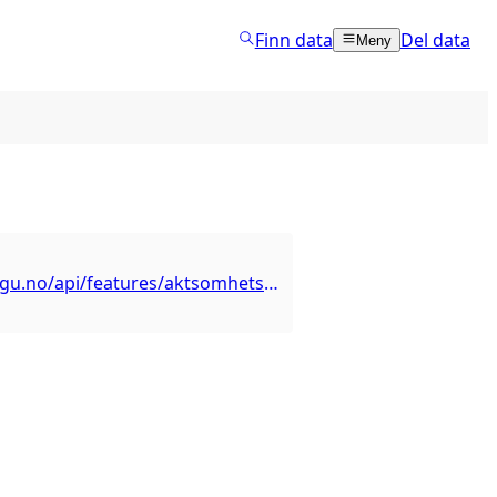
Finn data
Del data
Meny
https://geo.ngu.no/api/features/aktsomhetsvakhetssonerfjell