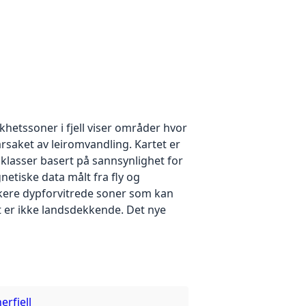
hetssoner i fjell viser områder hvor
årsaket av leiromvandling. Kartet er
re klasser basert på sannsynlighet for
netiske data målt fra fly og
dikere dypforvitrede soner som kan
t er ikke landsdekkende. Det nye
rfjell