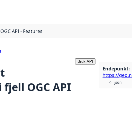
 OGC API - Features
e
Bruk API
Endepunkt
:
t
json
 fjell OGC API