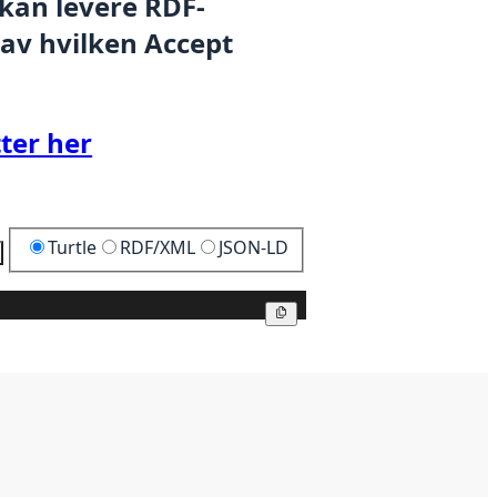
 kan levere RDF-
 av hvilken Accept
ter her
Turtle
RDF/XML
JSON-LD
Kopier
Kopier