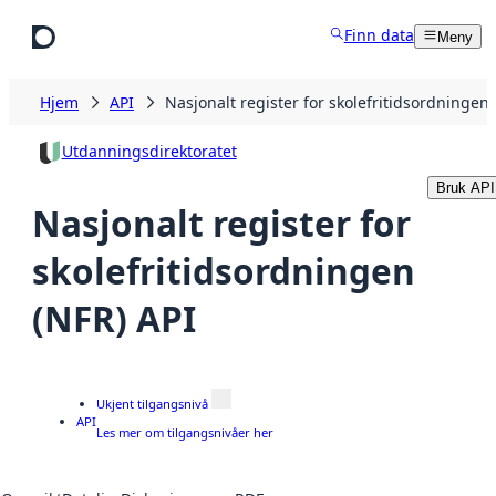
Hopp til hovedinnhold
Finn data
Meny
Hjem
API
Nasjonalt register for skolefritidsordningen 
Utdanningsdirektoratet
Bruk API
Nasjonalt register for
skolefritidsordningen
(NFR) API
Ukjent tilgangsnivå
API
Les mer om tilgangsnivåer her