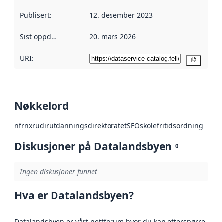
Publisert
:
12. desember 2023
Sist oppdatert
:
20. mars 2026
URI:
Kopier
Nøkkelord
nfr
nxr
udir
utdanningsdirektoratet
SFO
skolefritidsordning
Diskusjoner på Datalandsbyen
0
Ingen diskusjoner funnet
Hva er Datalandsbyen?
Datalandsbyen er vårt nettforum hvor du kan etterspørre