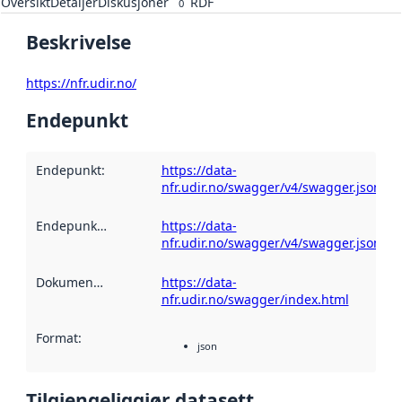
Oversikt
Detaljer
Diskusjoner
RDF
0
Beskrivelse
https://nfr.udir.no/
Endepunkt
Endepunkt
:
https://data-
nfr.udir.no/swagger/v4/swagger.json
Endepunktbeskrivelse
https://data-
:
nfr.udir.no/swagger/v4/swagger.json
Dokumentasjon
:
https://data-
nfr.udir.no/swagger/index.html
Format
:
json
Tilgjengeliggjør datasett