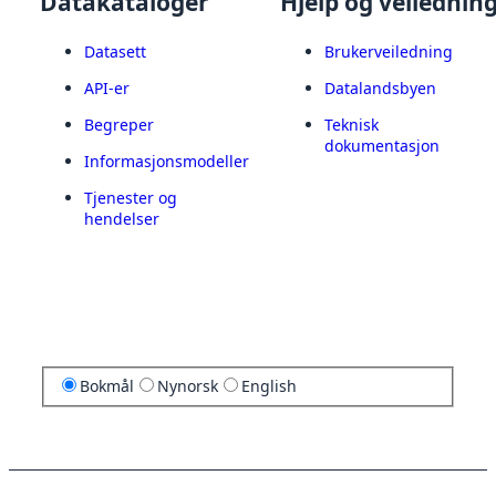
Datakataloger
Hjelp og veilednin
Datasett
Brukerveiledning
API-er
Datalandsbyen
Begreper
Teknisk
dokumentasjon
Informasjonsmodeller
Tjenester og
hendelser
Bokmål
Nynorsk
English