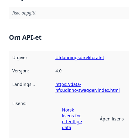
Ikke oppgitt
Om API-et
Utgiver
:
Utdanningsdirektoratet
Versjon
:
4.0
Landingsside
:
https://data-
nfr.udir.no/swagger/index.html
Lisens
:
Norsk
lisens for
Åpen lisens
offentlige
data