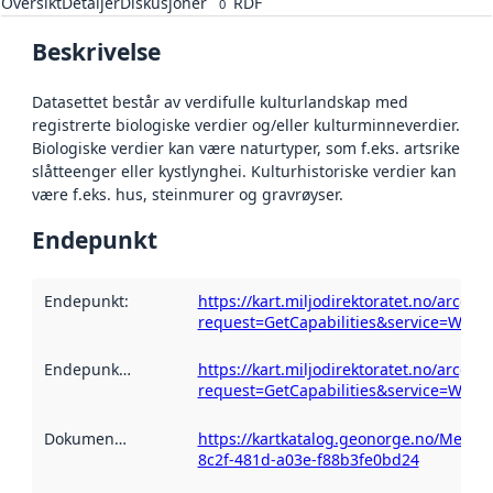
Oversikt
Detaljer
Diskusjoner
RDF
0
Beskrivelse
Datasettet består av verdifulle kulturlandskap med
registrerte biologiske verdier og/eller kulturminneverdier.
Biologiske verdier kan være naturtyper, som f.eks. artsrike
slåtteenger eller kystlynghei. Kulturhistoriske verdier kan
være f.eks. hus, steinmurer og gravrøyser.
Endepunkt
Endepunkt
:
https://kart.miljodirektoratet.no/arcgi
request=GetCapabilities&service=WMS
Endepunktbeskrivelse
https://kart.miljodirektoratet.no/arcgi
:
request=GetCapabilities&service=WMS
Dokumentasjon
:
https://kartkatalog.geonorge.no/Metad
8c2f-481d-a03e-f88b3fe0bd24