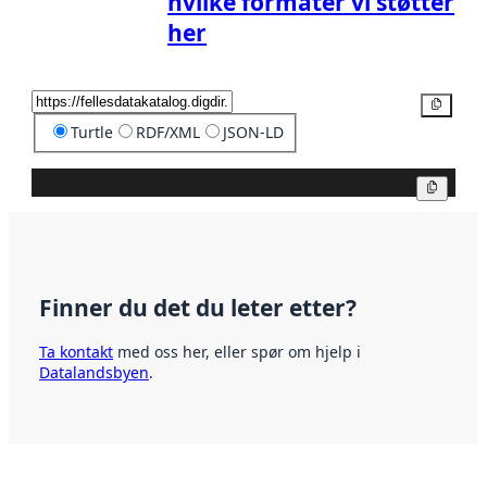
hvilke formater vi støtter
her
Kopier
Turtle
RDF/XML
JSON-LD
Kopier
Finner du det du leter etter?
Ta kontakt
med oss her, eller spør om hjelp i
Datalandsbyen
.