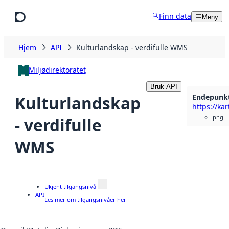
Hopp til hovedinnhold
Finn data
Meny
Hjem
API
Kulturlandskap - verdifulle WMS
Miljødirektoratet
Bruk API
Endepunk
Kulturlandskap
png
- verdifulle
WMS
Ukjent tilgangsnivå
API
Les mer om tilgangsnivåer her