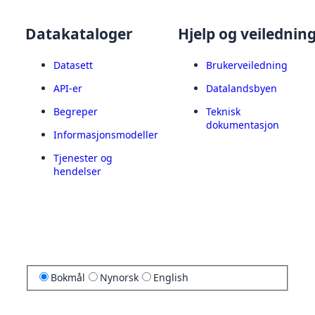
Datakataloger
Hjelp og veilednin
Datasett
Brukerveiledning
API-er
Datalandsbyen
Begreper
Teknisk
dokumentasjon
Informasjonsmodeller
Tjenester og
hendelser
Bokmål
Nynorsk
English