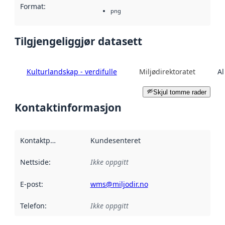
Format
:
png
Tilgjengeliggjør datasett
Kulturlandskap - verdifulle
Miljødirektoratet
Al
Skjul tomme rader
Kontaktinformasjon
Kontaktpunkt
:
Kundesenteret
Nettside
:
Ikke oppgitt
E-post
:
wms@miljodir.no
Telefon
:
Ikke oppgitt