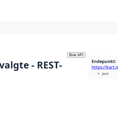
Bruk API
Endepunkt
:
valgte - REST-
json