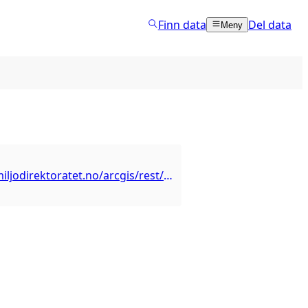
Finn data
Del data
Meny
https://kart.miljodirektoratet.no/arcgis/rest/services/naturtyper_utvalgte2/mapserver