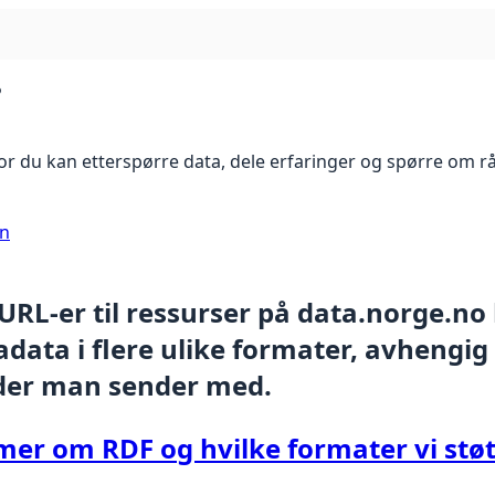
?
r du kan etterspørre data, dele erfaringer og spørre om r
on
 URL-er til ressurser på data.norge.no
data i flere ulike formater, avhengig
der man sender med.
mer om RDF og hvilke formater vi støt