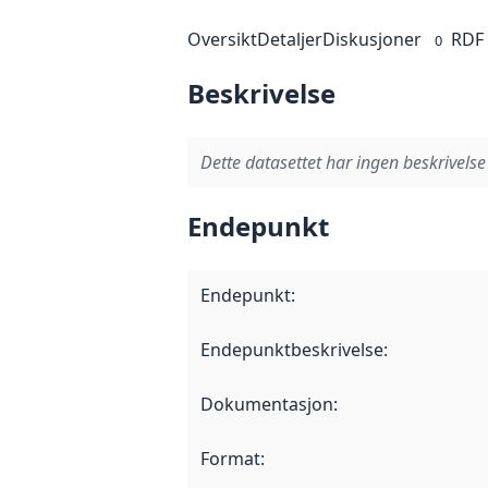
Oversikt
Detaljer
Diskusjoner
RDF
0
Beskrivelse
Dette datasettet har ingen beskrivelse
Endepunkt
Endepunkt
:
Endepunktbeskrivelse
:
Dokumentasjon
:
Format
: