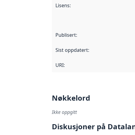
Lisens
:
Publisert
:
Sist oppdatert
:
URI:
Nøkkelord
Ikke oppgitt
Diskusjoner på Datala