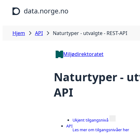
Hopp til hovedinnhold
data.norge.no
Hjem
API
Naturtyper - utvalgte - REST-API
Miljødirektoratet
Naturtyper - ut
API
Ukjent tilgangsnivå
API
Les mer om tilgangsnivåer her