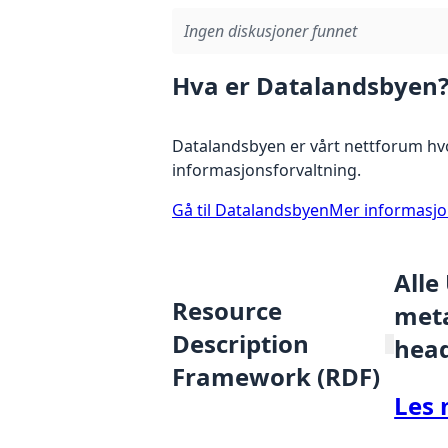
Ingen diskusjoner funnet
Hva er Datalandsbyen
Datalandsbyen er vårt nettforum hvo
informasjonsforvaltning.
Gå til Datalandsbyen
Mer informasj
Alle
Resource
meta
Description
hea
Framework (RDF)
Les 