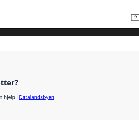
etter?
m hjelp i
Datalandsbyen
.