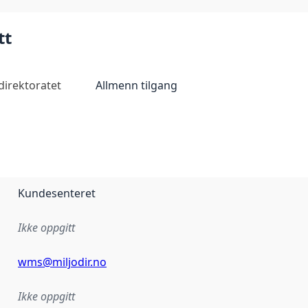
tt
direktoratet
Allmenn tilgang
Kundesenteret
Ikke oppgitt
wms@miljodir.no
Ikke oppgitt