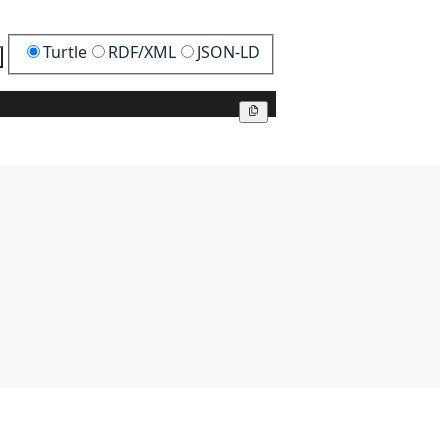
Turtle
RDF/XML
JSON-LD
Kopier
Kopier