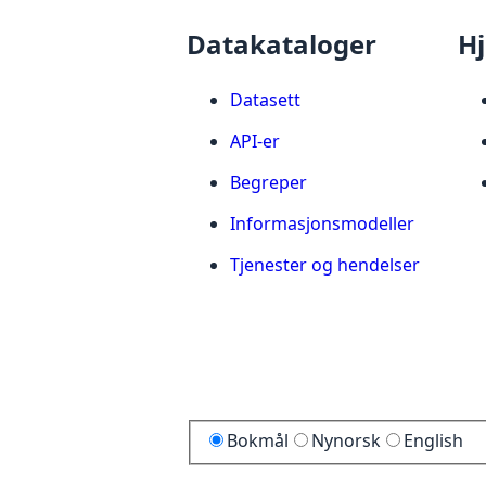
Datakataloger
Hj
Datasett
API-er
Begreper
Informasjonsmodeller
Tjenester og hendelser
Bokmål
Nynorsk
English