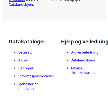
Datalandsbyen
.
Datakataloger
Hjelp og veilednin
Datasett
Brukerveiledning
API-er
Datalandsbyen
Begreper
Teknisk
dokumentasjon
Informasjonsmodeller
Tjenester og
hendelser