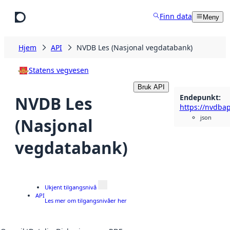
Hopp til hovedinnhold
Finn data
Meny
Hjem
API
NVDB Les (Nasjonal vegdatabank)
Statens vegvesen
Bruk API
Endepunkt
:
NVDB Les
https://nvdbap
json
(Nasjonal
vegdatabank)
Ukjent tilgangsnivå
API
Les mer om tilgangsnivåer her