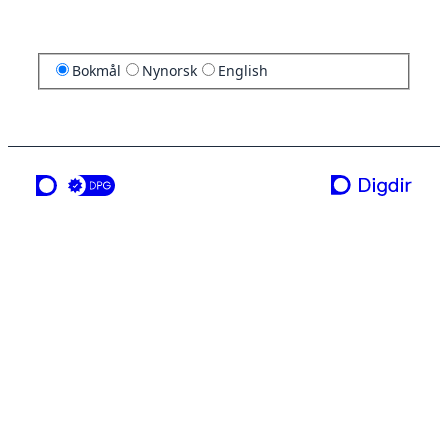
Bokmål
Nynorsk
English
en tjeneste fra