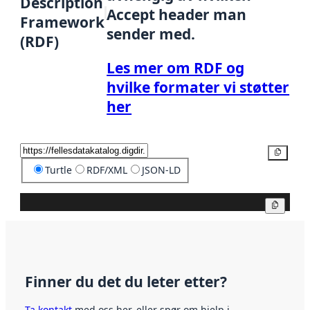
Description
Accept header man
Framework
sender med.
(RDF)
Les mer om RDF og
hvilke formater vi støtter
her
Kopier
Turtle
RDF/XML
JSON-LD
Kopier
Finner du det du leter etter?
Ta kontakt
med oss her, eller spør om hjelp i