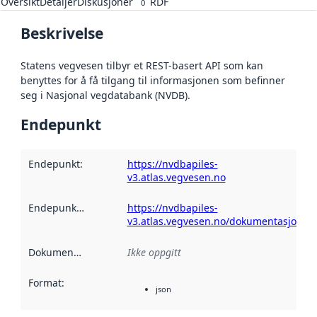
Oversikt
Detaljer
Diskusjoner
RDF
0
Beskrivelse
Statens vegvesen tilbyr et REST-basert API som kan
benyttes for å få tilgang til informasjonen som befinner
seg i Nasjonal vegdatabank (NVDB).
Endepunkt
Endepunkt
:
https://nvdbapiles-
v3.atlas.vegvesen.no
Endepunktbeskrivelse
https://nvdbapiles-
:
v3.atlas.vegvesen.no/dokumentasjon/o
Dokumentasjon
:
Ikke oppgitt
Format
:
json