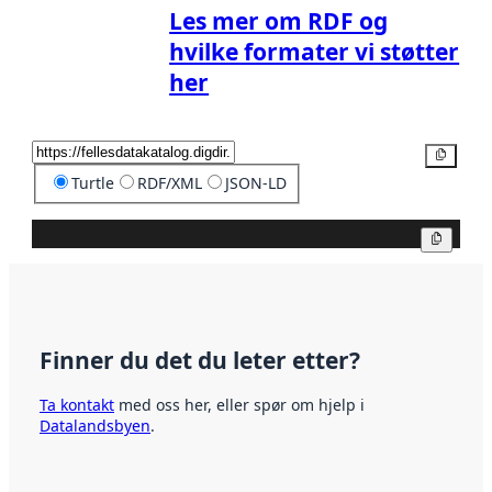
Les mer om RDF og
hvilke formater vi støtter
her
Kopier
Turtle
RDF/XML
JSON-LD
Kopier
Finner du det du leter etter?
Ta kontakt
med oss her, eller spør om hjelp i
Datalandsbyen
.