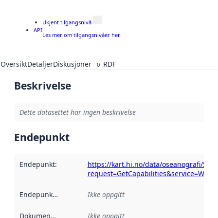
Ukjent tilgangsnivå
API
Les mer om tilgangsnivåer her
Oversikt
Detaljer
Diskusjoner
RDF
0
Beskrivelse
Dette datasettet har ingen beskrivelse
Endepunkt
Endepunkt
:
https://kart.hi.no/data/oseanografi/St
request=GetCapabilities&service=WMS
Endepunktbeskrivelse
Ikke oppgitt
:
Dokumentasjon
:
Ikke oppgitt