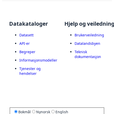
Datakataloger
Hjelp og veilednin
Datasett
Brukerveiledning
API-er
Datalandsbyen
Begreper
Teknisk
dokumentasjon
Informasjonsmodeller
Tjenester og
hendelser
Bokmål
Nynorsk
English