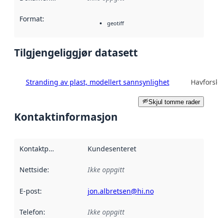
Format
:
geotiff
Tilgjengeliggjør datasett
Stranding av plast, modellert sannsynlighet
Havforsk
Skjul tomme rader
Kontaktinformasjon
Kontaktpunkt
:
Kundesenteret
Nettside
:
Ikke oppgitt
E-post
:
jon.albretsen@hi.no
Telefon
:
Ikke oppgitt