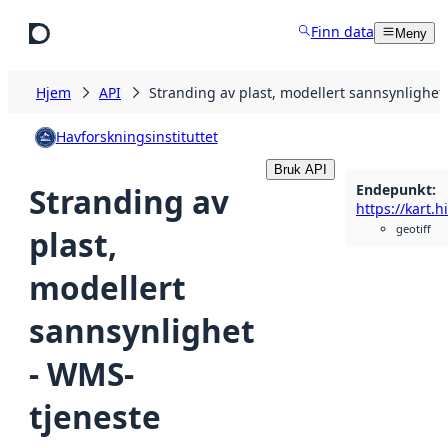
Hopp til hovedinnhold
Finn data
Meny
Hjem
API
Stranding av plast, modellert sannsynlighet
Havforskningsinstituttet
Bruk API
Endepunkt
:
Stranding av
geotiff
plast,
modellert
sannsynlighet
- WMS-
tjeneste