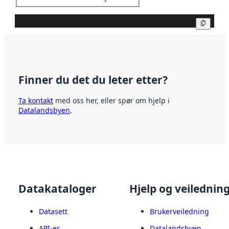
Kopier
Finner du det du leter etter?
Ta kontakt
med oss her, eller spør om hjelp i
Datalandsbyen
.
Datakataloger
Hjelp og veilednin
Datasett
Brukerveiledning
API-er
Datalandsbyen