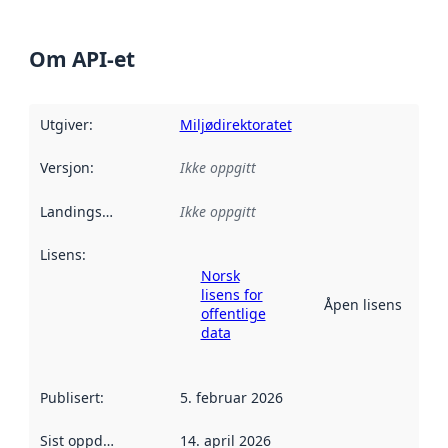
Om API-et
Utgiver
:
Miljødirektoratet
Versjon
:
Ikke oppgitt
Landingsside
:
Ikke oppgitt
Lisens
:
Norsk
lisens for
Åpen lisens
offentlige
data
Publisert
:
5. februar 2026
Sist oppdatert
:
14. april 2026