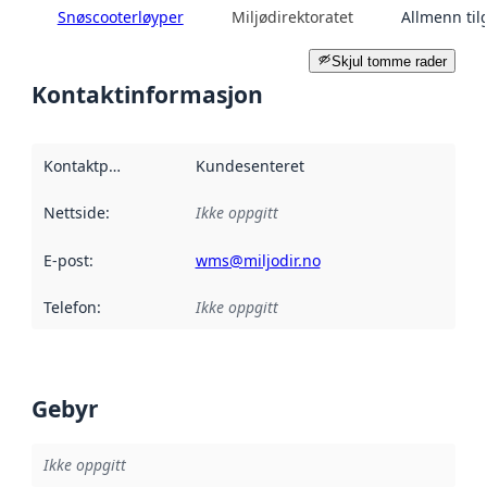
Snøscooterløyper
Miljødirektoratet
Allmenn til
Skjul tomme rader
Kontaktinformasjon
Kontaktpunkt
:
Kundesenteret
Nettside
:
Ikke oppgitt
E-post
:
wms@miljodir.no
Telefon
:
Ikke oppgitt
Gebyr
Ikke oppgitt