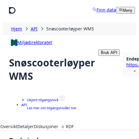
Hopp til hovedinnhold
Finn data
Meny
Hjem
API
Snøscooterløyper WMS
Miljødirektoratet
Bruk API
Ende
Snøscooterløyper
WMS
Ukjent tilgangsnivå
API
Les mer om tilgangsnivåer her
Oversikt
Detaljer
Diskusjoner
RDF
0