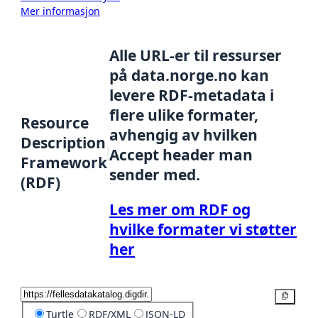
Mer informasjon
Alle URL-er til ressurser
på data.norge.no kan
levere RDF-metadata i
flere ulike formater,
Resource
avhengig av hvilken
Description
Accept header man
Framework
sender med.
(RDF)
Les mer om RDF og
hvilke formater vi støtter
her
Kopier
Turtle
RDF/XML
JSON-LD