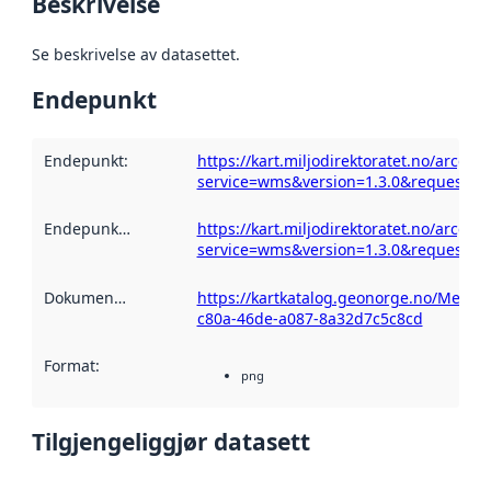
Beskrivelse
Se beskrivelse av datasettet.
Endepunkt
Endepunkt
:
https://kart.miljodirektoratet.no/arcg
service=wms&version=1.3.0&request=ge
Endepunktbeskrivelse
https://kart.miljodirektoratet.no/arcg
:
service=wms&version=1.3.0&request=ge
Dokumentasjon
:
https://kartkatalog.geonorge.no/Metad
c80a-46de-a087-8a32d7c5c8cd
Format
:
png
Tilgjengeliggjør datasett