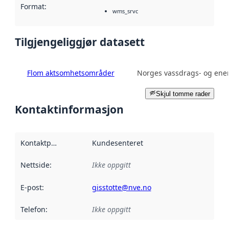
Format
:
wms_srvc
Tilgjengeliggjør datasett
Flom aktsomhetsområder
Norges vassdrags- og ener
Skjul tomme rader
Kontaktinformasjon
Kontaktpunkt
:
Kundesenteret
Nettside
:
Ikke oppgitt
E-post
:
gisstotte@nve.no
Telefon
:
Ikke oppgitt