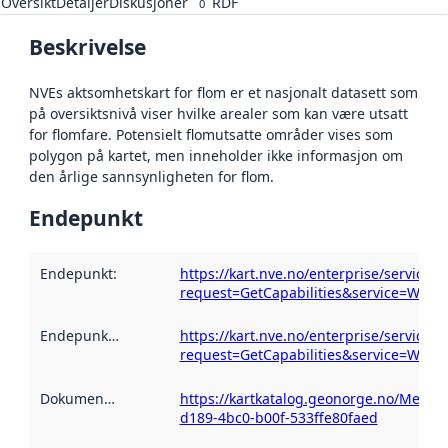
Oversikt
Detaljer
Diskusjoner
RDF
0
Beskrivelse
NVEs aktsomhetskart for flom er et nasjonalt datasett som
på oversiktsnivå viser hvilke arealer som kan være utsatt
for flomfare. Potensielt flomutsatte områder vises som
polygon på kartet, men inneholder ikke informasjon om
den årlige sannsynligheten for flom.
Endepunkt
Endepunkt
:
https://kart.nve.no/enterprise/servic
request=GetCapabilities&service=WMS
Endepunktbeskrivelse
https://kart.nve.no/enterprise/servic
:
request=GetCapabilities&service=WMS
Dokumentasjon
:
https://kartkatalog.geonorge.no/Metad
d189-4bc0-b00f-533ffe80faed