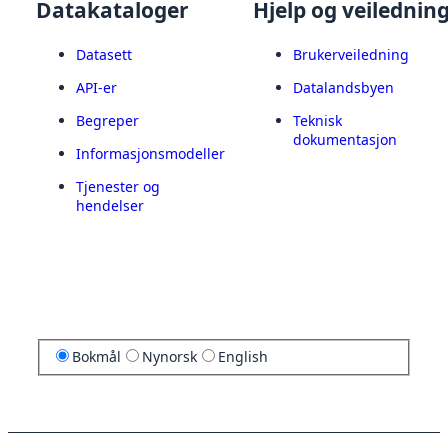
Datakataloger
Hjelp og veilednin
Datasett
Brukerveiledning
API-er
Datalandsbyen
Begreper
Teknisk
dokumentasjon
Informasjonsmodeller
Tjenester og
hendelser
Bokmål
Nynorsk
English