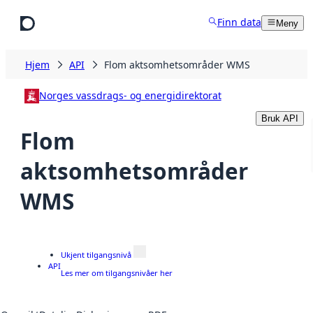
Hopp til hovedinnhold
Finn data
Meny
Hjem
API
Flom aktsomhetsområder WMS
Norges vassdrags- og energidirektorat
Bruk API
Flom
aktsomhetsområder
WMS
Ukjent tilgangsnivå
API
Les mer om tilgangsnivåer her