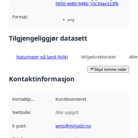
5850-4e80-948b-10c34ae323fb
Format
:
png
Tilgjengeliggjør datasett
Naturtyper på land (NiN)
Miljødirektoratet
All
Skjul tomme rader
Kontaktinformasjon
Kontaktpunkt
:
Kundesenteret
Nettside
:
Ikke oppgitt
E-post
:
wms@miljodir.no