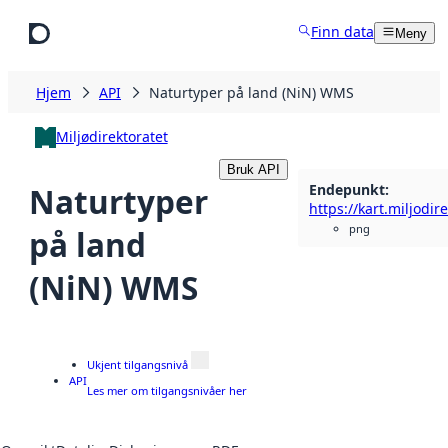
Hopp til hovedinnhold
Finn data
Meny
Hjem
API
Naturtyper på land (NiN) WMS
Miljødirektoratet
Bruk API
Endepunkt
:
Naturtyper
png
på land
(NiN) WMS
Ukjent tilgangsnivå
API
Les mer om tilgangsnivåer her