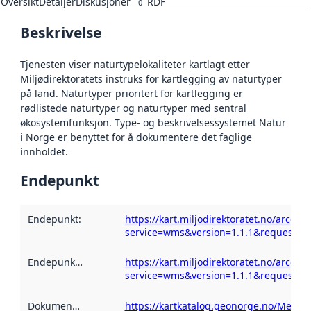
Oversikt
Detaljer
Diskusjoner
RDF
0
Beskrivelse
Tjenesten viser naturtypelokaliteter kartlagt etter
Miljødirektoratets instruks for kartlegging av naturtyper
på land. Naturtyper prioritert for kartlegging er
rødlistede naturtyper og naturtyper med sentral
økosystemfunksjon. Type- og beskrivelsessystemet Natur
i Norge er benyttet for å dokumentere det faglige
innholdet.
Endepunkt
Endepunkt
:
https://kart.miljodirektoratet.no/arcg
service=wms&version=1.1.1&request=get
Endepunktbeskrivelse
https://kart.miljodirektoratet.no/arcg
:
service=wms&version=1.1.1&request=get
Dokumentasjon
:
https://kartkatalog.geonorge.no/Metad