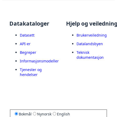
Datakataloger
Hjelp og veilednin
Datasett
Brukerveiledning
API-er
Datalandsbyen
Begreper
Teknisk
dokumentasjon
Informasjonsmodeller
Tjenester og
hendelser
Bokmål
Nynorsk
English