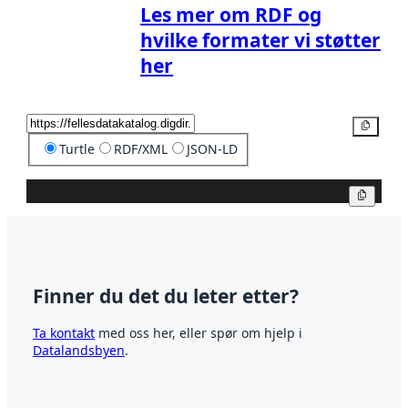
Les mer om RDF og
hvilke formater vi støtter
her
Kopier
Turtle
RDF/XML
JSON-LD
Kopier
Finner du det du leter etter?
Ta kontakt
med oss her, eller spør om hjelp i
Datalandsbyen
.