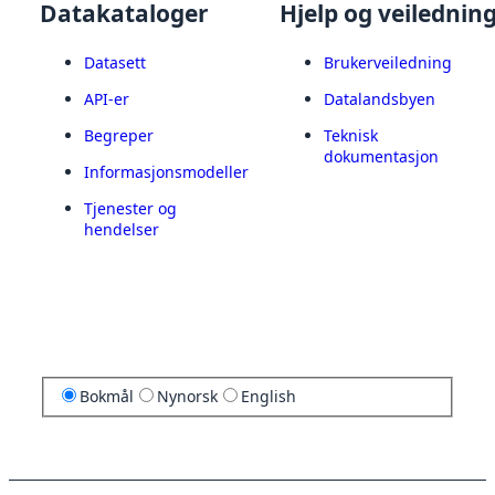
Datakataloger
Hjelp og veilednin
Datasett
Brukerveiledning
API-er
Datalandsbyen
Begreper
Teknisk
dokumentasjon
Informasjonsmodeller
Tjenester og
hendelser
Bokmål
Nynorsk
English