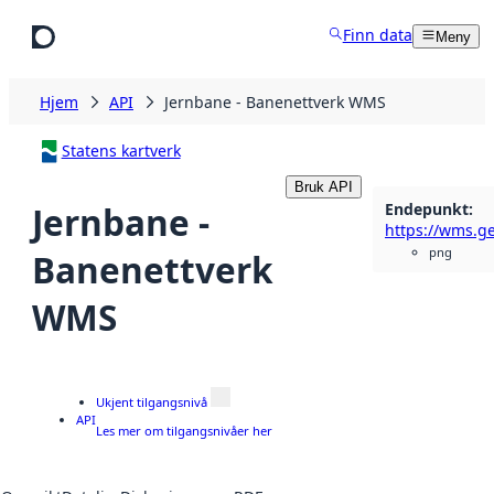
Hopp til hovedinnhold
Finn data
Meny
Hjem
API
Jernbane - Banenettverk WMS
Statens kartverk
Bruk API
Endepunkt
:
Jernbane -
png
Banenettverk
WMS
Ukjent tilgangsnivå
API
Les mer om tilgangsnivåer her