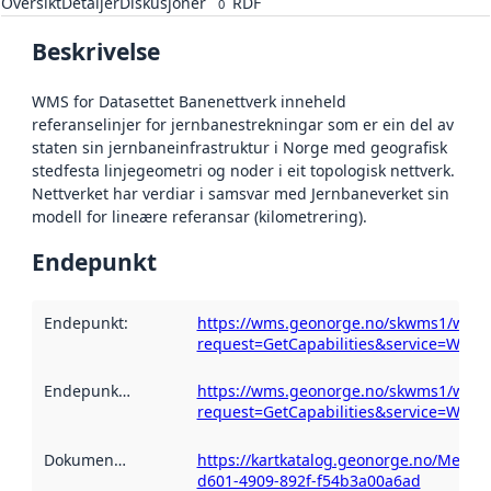
Oversikt
Detaljer
Diskusjoner
RDF
0
Beskrivelse
WMS for Datasettet Banenettverk inneheld
referanselinjer for jernbanestrekningar som er ein del av
staten sin jernbaneinfrastruktur i Norge med geografisk
stedfesta linjegeometri og noder i eit topologisk nettverk.
Nettverket har verdiar i samsvar med Jernbaneverket sin
modell for lineære referansar (kilometrering).
Endepunkt
Endepunkt
:
https://wms.geonorge.no/skwms1/wms.
request=GetCapabilities&service=WMS
Endepunktbeskrivelse
https://wms.geonorge.no/skwms1/wms.
:
request=GetCapabilities&service=WMS
Dokumentasjon
:
https://kartkatalog.geonorge.no/Metad
d601-4909-892f-f54b3a00a6ad