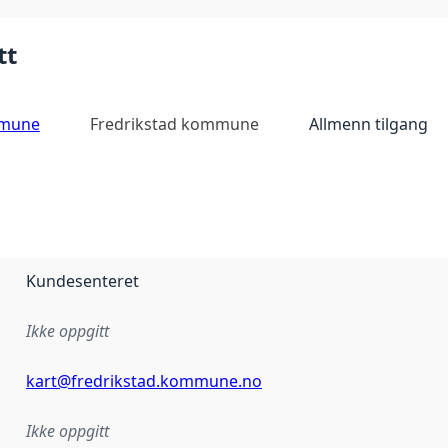
tt
mmune
Fredrikstad kommune
Allmenn tilgang
Kundesenteret
Ikke oppgitt
kart@fredrikstad.kommune.no
Ikke oppgitt