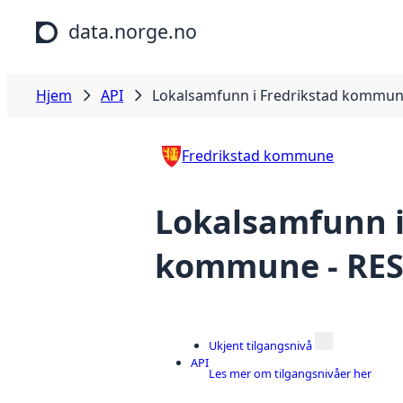
Hopp til hovedinnhold
data.norge.no
Hjem
API
Lokalsamfunn i Fredrikstad kommune
Fredrikstad kommune
Lokalsamfunn i
kommune - RES
Ukjent tilgangsnivå
API
Les mer om tilgangsnivåer her