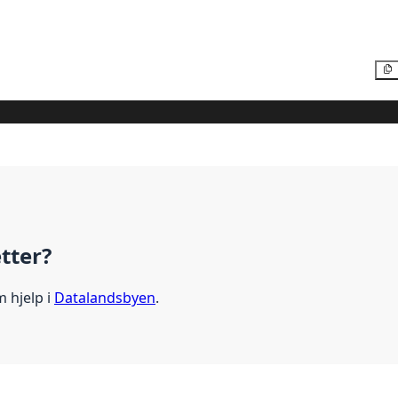
etter?
m hjelp i
Datalandsbyen
.