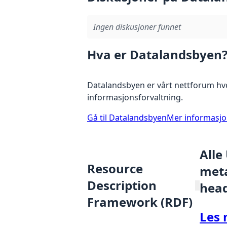
Ingen diskusjoner funnet
Hva er Datalandsbyen
Datalandsbyen er vårt nettforum hvo
informasjonsforvaltning.
Gå til Datalandsbyen
Mer informasj
Alle
Resource
meta
Description
hea
Framework (RDF)
Les 