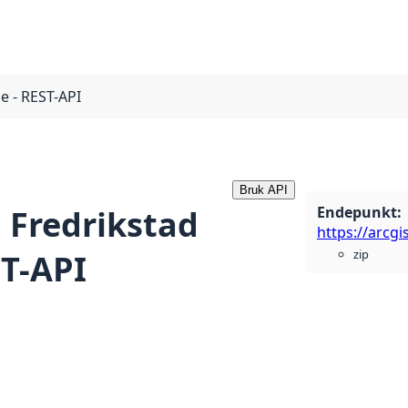
 - REST-API
Bruk API
Endepunkt
:
 Fredrikstad
zip
T-API