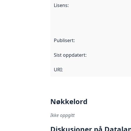
Lisens
:
Publisert
:
Sist oppdatert
:
URI:
Nøkkelord
Ikke oppgitt
Diskusjoner på Datala