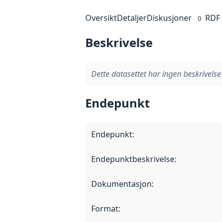
Oversikt
Detaljer
Diskusjoner
RDF
0
Beskrivelse
Dette datasettet har ingen beskrivelse
Endepunkt
Endepunkt
:
Endepunktbeskrivelse
:
Dokumentasjon
:
Format
: