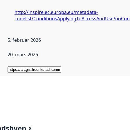
http://inspire.ec.europa.eu/metadata-
codelist/ConditionsApplyingToAccessAndUse/noCon
5. februar 2026
20. mars 2026
ndsbyen
0