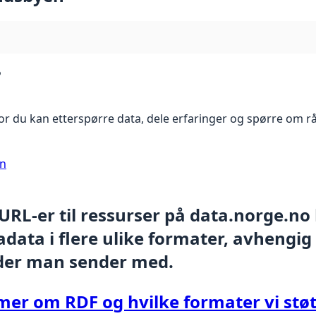
?
r du kan etterspørre data, dele erfaringer og spørre om r
on
 URL-er til ressurser på data.norge.no
data i flere ulike formater, avhengig
der man sender med.
mer om RDF og hvilke formater vi støt