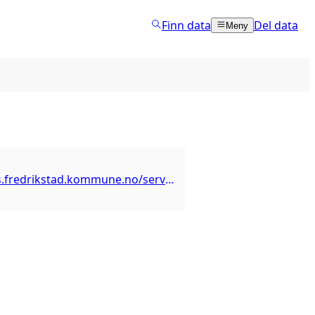
Finn data
Del data
Meny
https://arcgis.fredrikstad.kommune.no/server/rest/services/FKB/Kretser/MapServer/0