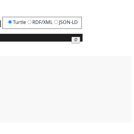
Turtle
RDF/XML
JSON-LD
Kopier
Kopier