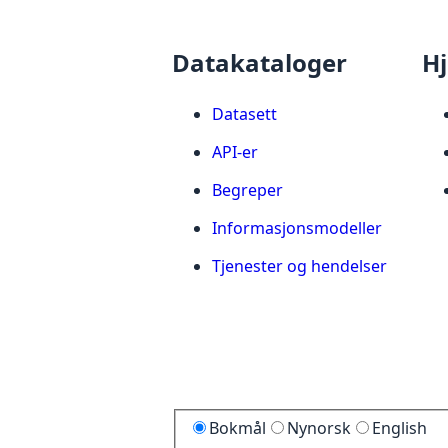
Datakataloger
Hj
Datasett
API-er
Begreper
Informasjonsmodeller
Tjenester og hendelser
Bokmål
Nynorsk
English