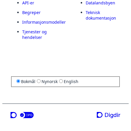
API-er
Datalandsbyen
Begreper
Teknisk
dokumentasjon
Informasjonsmodeller
Tjenester og
hendelser
Bokmål
Nynorsk
English
en tjeneste fra