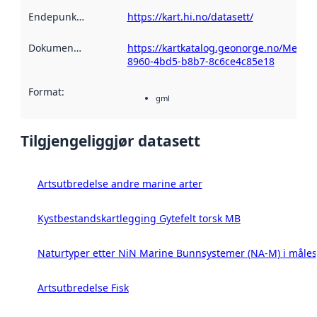
Endepunktbeskrivelse
https://kart.hi.no/datasett/
:
Dokumentasjon
:
https://kartkatalog.geonorge.no/Metad
8960-4bd5-b8b7-8c6ce4c85e18
Format
:
gml
Tilgjengeliggjør datasett
Artsutbredelse andre marine arter
Kystbestandskartlegging Gytefelt torsk MB
Naturtyper etter NiN Marine Bunnsystemer (NA-M) i måles
Artsutbredelse Fisk