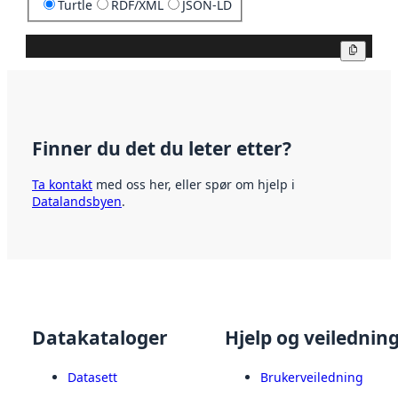
Turtle
RDF/XML
JSON-LD
Kopier
Finner du det du leter etter?
Ta kontakt
med oss her, eller spør om hjelp i
Datalandsbyen
.
Datakataloger
Hjelp og veilednin
Datasett
Brukerveiledning