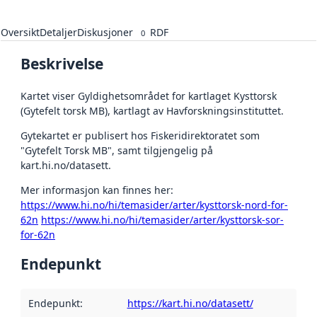
Oversikt
Detaljer
Diskusjoner
RDF
0
Beskrivelse
Kartet viser Gyldighetsområdet for kartlaget Kysttorsk
(Gytefelt torsk MB), kartlagt av Havforskningsinstituttet.
Gytekartet er publisert hos Fiskeridirektoratet som
"Gytefelt Torsk MB", samt tilgjengelig på
kart.hi.no/datasett.
Mer informasjon kan finnes her:
https://www.hi.no/hi/temasider/arter/kysttorsk-nord-for-
62n
https://www.hi.no/hi/temasider/arter/kysttorsk-sor-
for-62n
Endepunkt
Endepunkt
:
https://kart.hi.no/datasett/