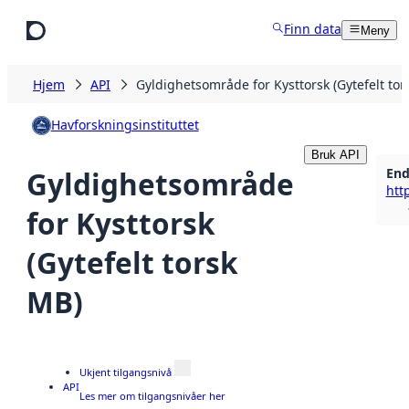
Hopp til hovedinnhold
Finn data
Meny
Hjem
API
Gyldighetsområde for Kysttorsk (Gytefelt tor
Havforskningsinstituttet
Bruk API
End
Gyldighetsområde
http
for Kysttorsk
(Gytefelt torsk
MB)
Ukjent tilgangsnivå
API
Les mer om tilgangsnivåer her