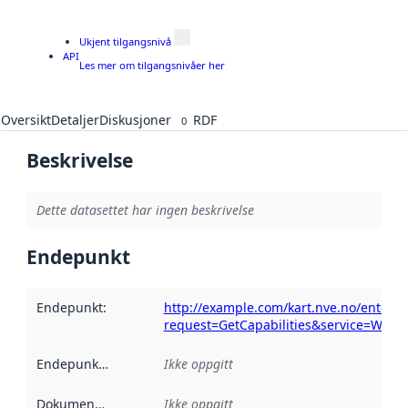
Ukjent tilgangsnivå
API
Les mer om tilgangsnivåer her
Oversikt
Detaljer
Diskusjoner
RDF
0
Beskrivelse
Dette datasettet har ingen beskrivelse
Endepunkt
Endepunkt
:
http://example.com/kart.nve.no/enterp
request=GetCapabilities&service=WMS
Endepunktbeskrivelse
Ikke oppgitt
:
Dokumentasjon
:
Ikke oppgitt