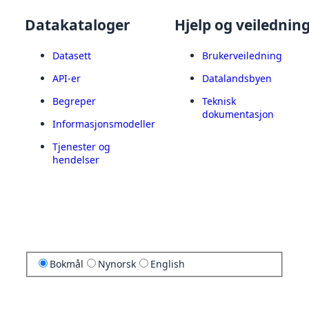
Datakataloger
Hjelp og veilednin
Datasett
Brukerveiledning
API-er
Datalandsbyen
Begreper
Teknisk
dokumentasjon
Informasjonsmodeller
Tjenester og
hendelser
Bokmål
Nynorsk
English