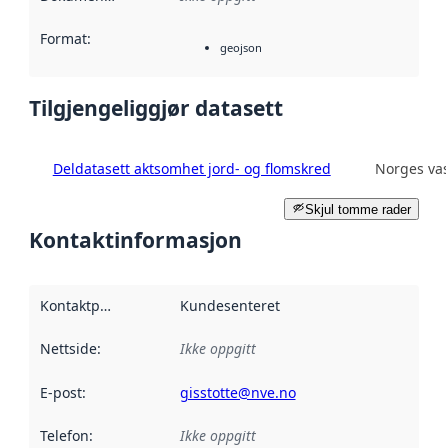
Format
:
geojson
Tilgjengeliggjør datasett
Deldatasett aktsomhet jord- og flomskred
Norges vas
Skjul tomme rader
Kontaktinformasjon
Kontaktpunkt
:
Kundesenteret
Nettside
:
Ikke oppgitt
E-post
:
gisstotte@nve.no
Telefon
:
Ikke oppgitt