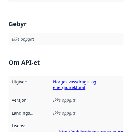
Gebyr
Ikke oppgitt
Om API-et
Utgiver
:
Norges vassdrags- og
energidirektorat
Versjon
:
Ikke oppgitt
Landingsside
:
Ikke oppgitt
Lisens
:
http://publications.europa.eu/resou