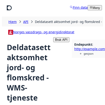
Hopp til hovedinnhold
Finn data
Meny
Hjem
API
Deldatasett aktsomhet jord- og flomskred -
Norges vassdrags- og energidirektorat
Bruk API
Endepunkt
:
Deldatasett
geojson
aktsomhet
jord- og
flomskred -
WMS-
tjeneste