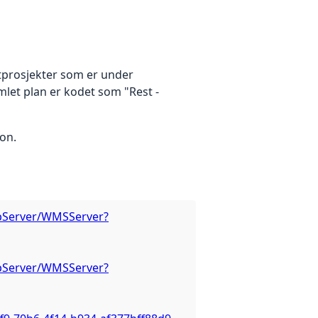
tprosjekter som er under
mlet plan er kodet som "Rest -
on.
apServer/WMSServer?
apServer/WMSServer?