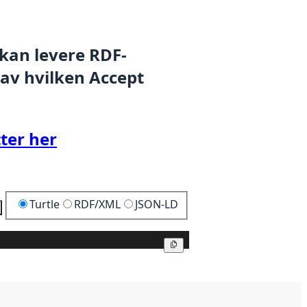
 kan levere RDF-
 av hvilken Accept
ter her
Turtle
RDF/XML
JSON-LD
Kopier
Kopier