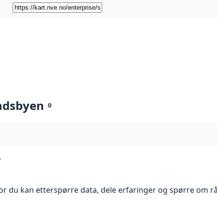
ndsbyen
0
?
r du kan etterspørre data, dele erfaringer og spørre om r