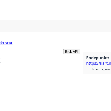
ektorat
Bruk API
Endepunkt
:
S
wms_srvc