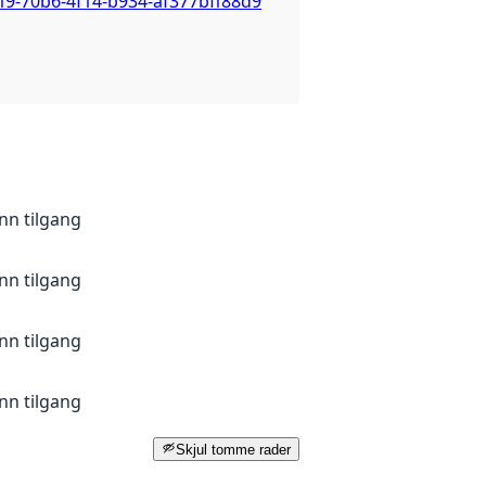
f9-70b6-4f14-b934-af377bff88d9
nn tilgang
nn tilgang
nn tilgang
nn tilgang
Skjul tomme rader