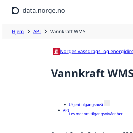
Hopp til hovedinnhold
data.norge.no
Hjem
API
Vannkraft WMS
Norges vassdrags- og energidir
Vannkraft WM
Ukjent tilgangsnivå
API
Les mer om tilgangsnivåer her