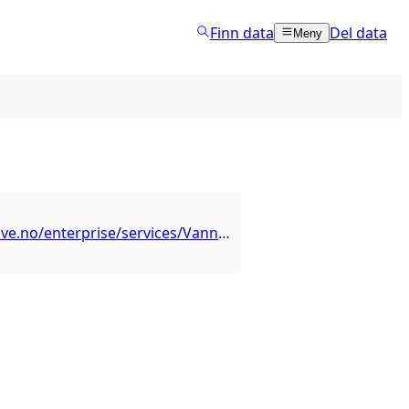
Finn data
Del data
Meny
https://kart.nve.no/enterprise/services/Vannkraft1/MapServer/WMSServer?request=GetCapabilities&service=WMS