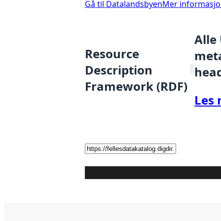
Gå til Datalandsbyen
Mer informasj
Alle
Resource
meta
Description
hea
Framework (RDF)
Les 