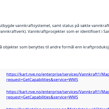
 utbygde vannkraftsystemet, samt status på søkte vannkraf
nnkraftverk). Vannkraftprosjekter som er identifisert i Sa
objekter som benyttes til andre formål enn kraftproduksj
https://kart.nve.no/enterprise/services/Vannkraft1/M
request=GetCapabilities&service=WMS
https://kart.nve.no/enterprise/services/Vannkraft1/M
request=GetCapabilities&service=WMS