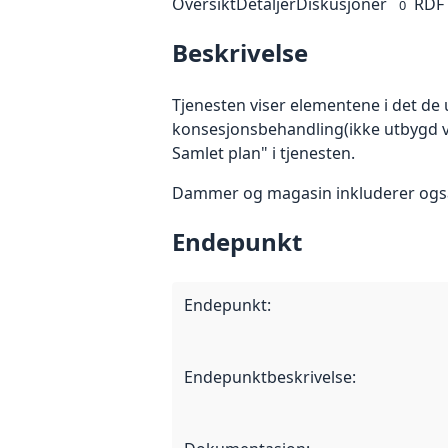
Oversikt
Detaljer
Diskusjoner
RDF
0
Beskrivelse
Tjenesten viser elementene i det de
konsesjonsbehandling(ikke utbygd va
Samlet plan" i tjenesten.
Dammer og magasin inkluderer også 
Endepunkt
Endepunkt
:
Endepunktbeskrivelse
: