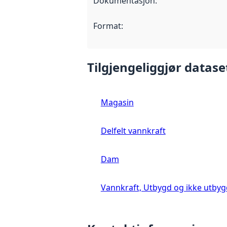
Dokumentasjon
:
Format
:
Tilgjengeliggjør datase
Magasin
Delfelt vannkraft
Dam
Vannkraft, Utbygd og ikke utbyg