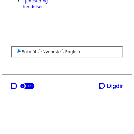
Tjenester og
hendelser
Bokmål
Nynorsk
English
en tjeneste fra