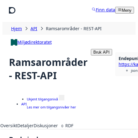
Hopp til hovedinnhold
Finn data
Meny
Hjem
API
Ramsarområder - REST-API
Miljødirektoratet
Bruk API
Endepun
Ramsarområder
json
- REST-API
Ukjent tilgangsnivå
API
Les mer om tilgangsnivåer her
Oversikt
Detaljer
Diskusjoner
RDF
0