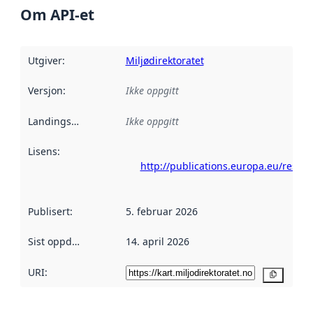
Om API-et
Utgiver
:
Miljødirektoratet
Versjon
:
Ikke oppgitt
Landingsside
:
Ikke oppgitt
Lisens
:
http://publications.europa.eu/resou
Publisert
:
5. februar 2026
Sist oppdatert
:
14. april 2026
URI:
Kopier