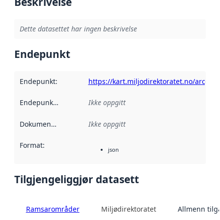
Beskrivelse
Dette datasettet har ingen beskrivelse
Endepunkt
Endepunkt
:
https://kart.miljodirektoratet.no/arcgi
Endepunktbeskrivelse
Ikke oppgitt
:
Dokumentasjon
:
Ikke oppgitt
Format
:
json
Tilgjengeliggjør datasett
Ramsarområder
Miljødirektoratet
Allmenn til