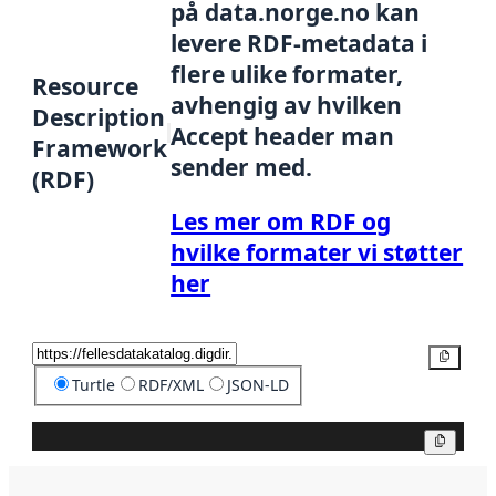
på data.norge.no kan
levere RDF-metadata i
flere ulike formater,
Resource
avhengig av hvilken
Description
Accept header man
Framework
sender med.
(RDF)
Les mer om RDF og
hvilke formater vi støtter
her
Kopier
Turtle
RDF/XML
JSON-LD
Kopier