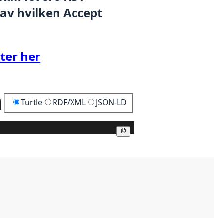
 av hvilken Accept
ter her
Turtle
RDF/XML
JSON-LD
Kopier
Kopier