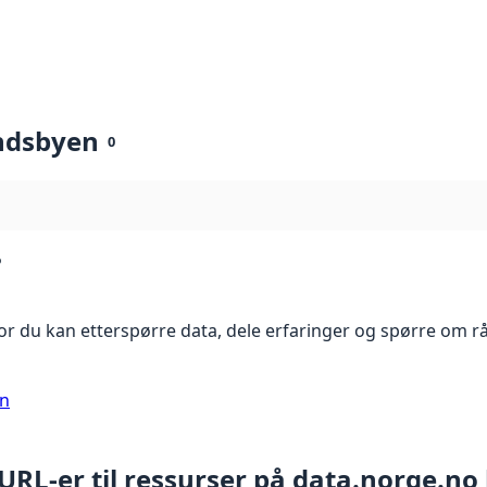
ndsbyen
0
?
r du kan etterspørre data, dele erfaringer og spørre om r
on
 URL-er til ressurser på data.norge.no