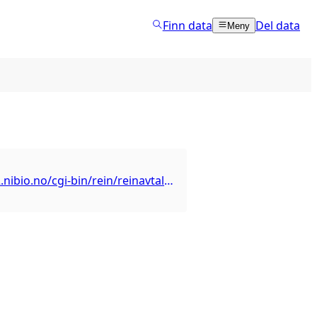
Finn data
Del data
Meny
https://wfs02.nibio.no/cgi-bin/rein/reinavtaleomrade?service=wfs&request=getcapabilities