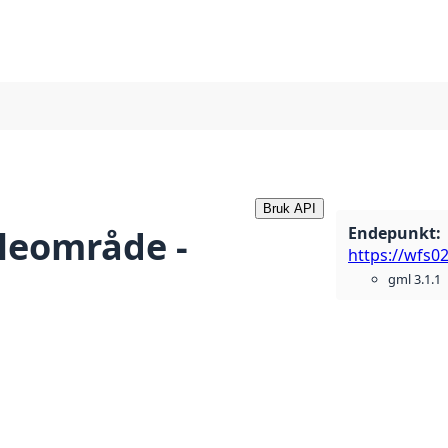
Bruk API
Endepunkt
:
aleområde -
gml 3.1.1