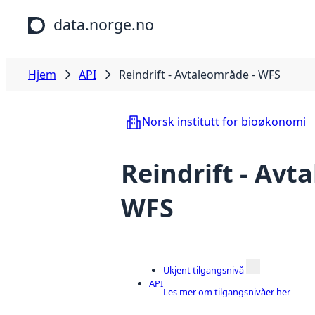
Hopp til hovedinnhold
data.norge.no
Hjem
API
Reindrift - Avtaleområde - WFS
Norsk institutt for bioøkonomi
Reindrift - Avt
WFS
Ukjent tilgangsnivå
API
Les mer om tilgangsnivåer her