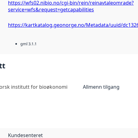
https://wfs02.nibio.no/cgi-bin/rein/reinavtaleomrade?
service=wfs&request=getcapabilities
https://kartkatalog.geonorge.no/Metadata/uuid/dc13
gml 3.1.1
tt
orsk institutt for bioøkonomi
Allmenn tilgang
Kundesenteret