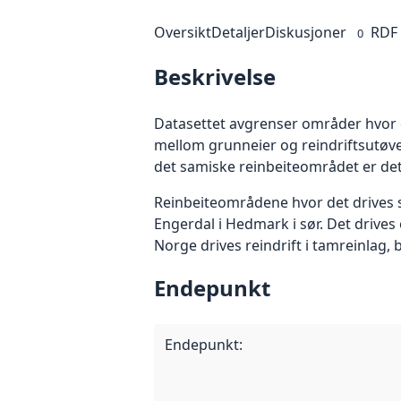
Oversikt
Detaljer
Diskusjoner
RDF
0
Beskrivelse
Datasettet avgrenser områder hvor de
mellom grunneier og reindriftsutøve
det samiske reinbeiteområdet er det kr
Reinbeiteområdene hvor det drives sa
Engerdal i Hedmark i sør. Det drives 
Norge drives reindrift i tamreinlag, b
Endepunkt
Endepunkt
: