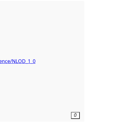
icence/NLOD_1_0
Kopier