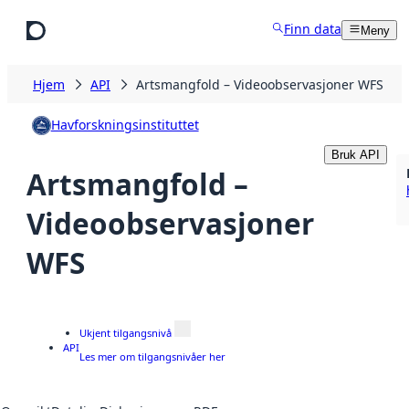
Hopp til hovedinnhold
Finn data
Meny
Hjem
API
Artsmangfold – Videoobservasjoner WFS
Havforskningsinstituttet
Bruk API
Artsmangfold –
Videoobservasjoner
WFS
Ukjent tilgangsnivå
API
Les mer om tilgangsnivåer her