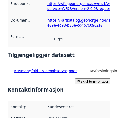
Endepunktbeskrivelse
https://wfs.geonorge.no/skwms1/wfs.a
:
service=WFS&Version=2.0.0&request=Get
Dokumentasjon
:
https://kartkatalog.geonorge.no/Metad
e39e-4d93-b30e-cd4b760902e8
Format
:
gml
Tilgjengeliggjør datasett
Artsmangfold – Videoobservasjoner
Havforskningsins
Skjul tomme rader
Kontaktinformasjon
Kontaktpunkt
:
Kundesenteret