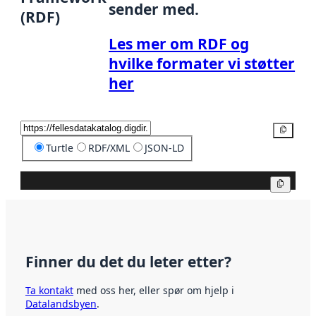
sender med.
(RDF)
Les mer om RDF og
hvilke formater vi støtter
her
Kopier
Turtle
RDF/XML
JSON-LD
Kopier
Finner du det du leter etter?
Ta kontakt
med oss her, eller spør om hjelp i
Datalandsbyen
.