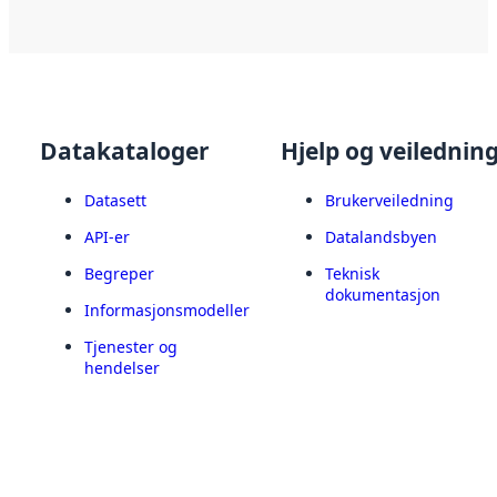
Datakataloger
Hjelp og veilednin
Datasett
Brukerveiledning
API-er
Datalandsbyen
Begreper
Teknisk
dokumentasjon
Informasjonsmodeller
Tjenester og
hendelser