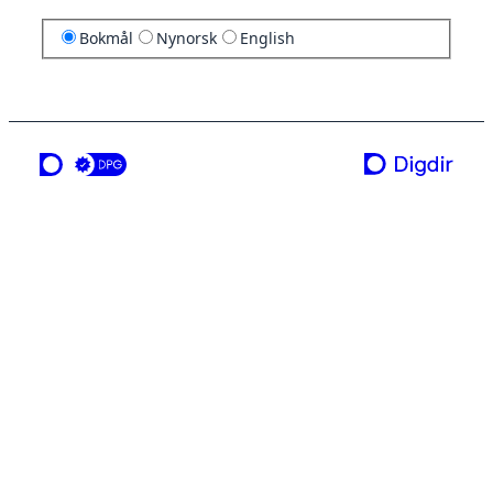
Bokmål
Nynorsk
English
en tjeneste fra