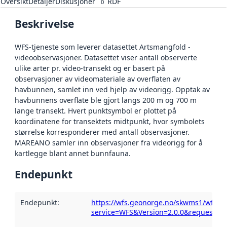
Oversikt
Detaljer
Diskusjoner
RDF
0
Beskrivelse
WFS-tjeneste som leverer datasettet Artsmangfold -
videoobservasjoner. Datasettet viser antall observerte
ulike arter pr. video-transekt og er basert på
observasjoner av videomateriale av overflaten av
havbunnen, samlet inn ved hjelp av videorigg. Opptak av
havbunnens overflate ble gjort langs 200 m og 700 m
lange transekt. Hvert punktsymbol er plottet på
koordinatene for transektets midtpunkt, hvor symbolets
størrelse korresponderer med antall observasjoner.
MAREANO samler inn observasjoner fra videorigg for å
kartlegge blant annet bunnfauna.
Endepunkt
Endepunkt
:
https://wfs.geonorge.no/skwms1/wfs.a
service=WFS&Version=2.0.0&request=Get