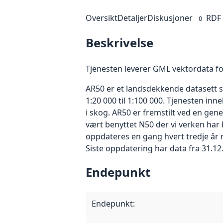
Oversikt
Detaljer
Diskusjoner
RDF
0
Beskrivelse
Tjenesten leverer GML vektordata f
AR50 er et landsdekkende datasett so
1:20 000 til 1:100 000. Tjenesten in
i skog. AR50 er fremstilt ved en gene
vært benyttet N50 der vi verken har h
oppdateres en gang hvert tredje år m
Siste oppdatering har data fra 31.12
Endepunkt
Endepunkt
: