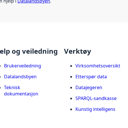
m hjelp i
Datalandsbyen
.
elp og veiledning
Verktøy
Brukerveiledning
Virksomhetsoversikt
Datalandsbyen
Etterspør data
Teknisk
Datajegeren
dokumentasjon
SPARQL-sandkasse
Kunstig intelligens