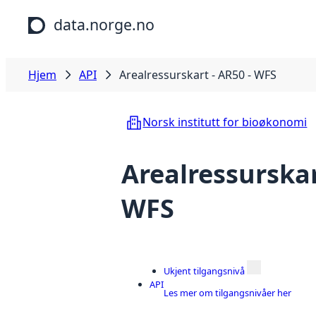
Hopp til hovedinnhold
data.norge.no
Hjem
API
Arealressurskart - AR50 - WFS
Norsk institutt for bioøkonomi
Arealressurskar
WFS
Ukjent tilgangsnivå
API
Les mer om tilgangsnivåer her