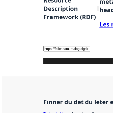
Resource
meta
Description
hea
Framework (RDF)
Les 
Finner du det du leter 