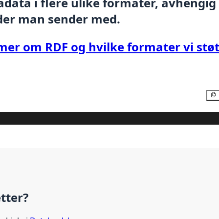
data i flere ulike formater, avhengig
der man sender med.
mer om RDF og hvilke formater vi støt
etter?