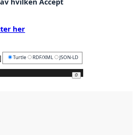
 av hvilken Accept
ter her
Turtle
RDF/XML
JSON-LD
Kopier
Kopier