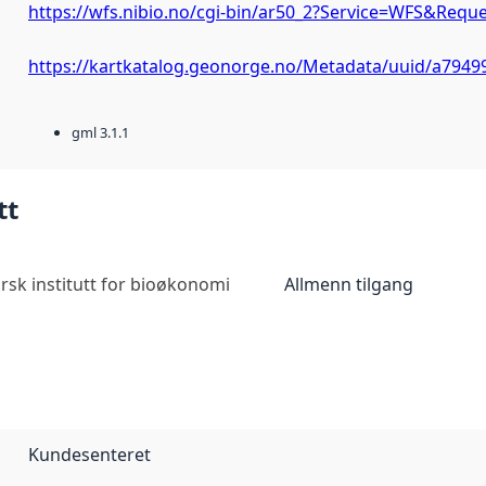
https://wfs.nibio.no/cgi-bin/ar50_2?Service=WFS&Reque
https://kartkatalog.geonorge.no/Metadata/uuid/a7949
gml 3.1.1
tt
rsk institutt for bioøkonomi
Allmenn tilgang
Kundesenteret