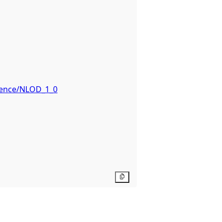
icence/NLOD_1_0
Kopier