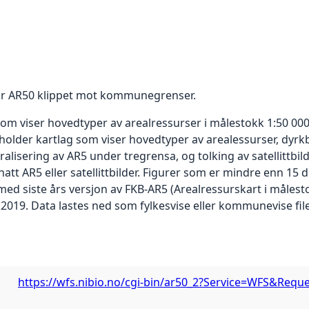
or AR50 klippet mot kommunegrenser.
m viser hovedtyper av arealressurser i målestokk 1:50 000 
neholder kartlag som viser hovedtyper av arealessurser, dyr
ralisering av AR5 under tregrensa, og tolking av satellittbild
att AR5 eller satellittbilder. Figurer som er mindre enn 15 d
ed siste års versjon av FKB-AR5 (Arealressurskart i målesto
.2019. Data lastes ned som fylkesvise eller kommunevise file
https://wfs.nibio.no/cgi-bin/ar50_2?Service=WFS&Reque