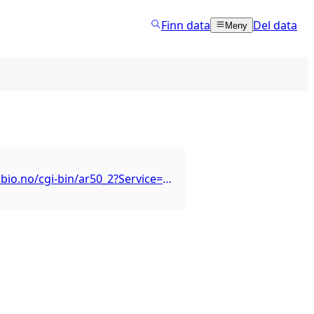
Finn data
Del data
Meny
https://wfs.nibio.no/cgi-bin/ar50_2?Service=WFS&Request=GetCapabilities