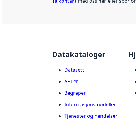
Ta kontakt
med oss her, eller spør o
Datakataloger
Hj
Datasett
API-er
Begreper
Informasjonsmodeller
Tjenester og hendelser