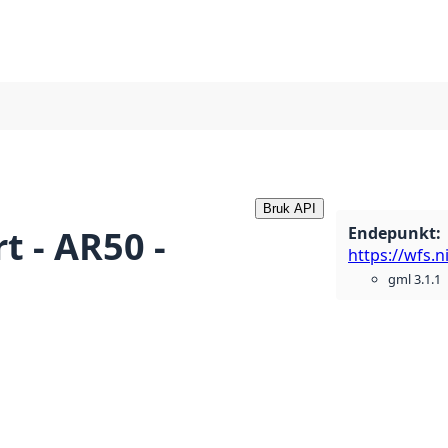
Bruk API
Endepunkt
:
t - AR50 -
gml 3.1.1