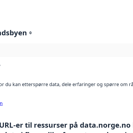
ndsbyen
0
?
r du kan etterspørre data, dele erfaringer og spørre om r
on
 URL-er til ressurser på data.norge.no