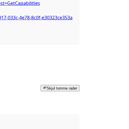
st=GetCapabilities
917-033c-4e78-8c0f-e30323ce353a
Skjul tomme rader