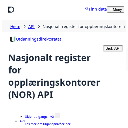
Hopp til hovedinnhold
Finn data
Meny
Hjem
API
Nasjonalt register for opplæringskontorer (
Utdanningsdirektoratet
Bruk API
Nasjonalt register
for
opplæringskontorer
(NOR) API
Ukjent tilgangsnivå
API
Les mer om tilgangsnivåer her