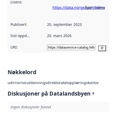
Lisens
:
https://data.norge.no/nlod/no
Åpen lisens
Publisert
:
20. september 2023
Sist oppdatert
:
20. mars 2026
URI:
Kopier
Nøkkelord
udir
nxr
nor
utdanningsdirektoratet
opplæringskontor
Diskusjoner på Datalandsbyen
0
Ingen diskusjoner funnet