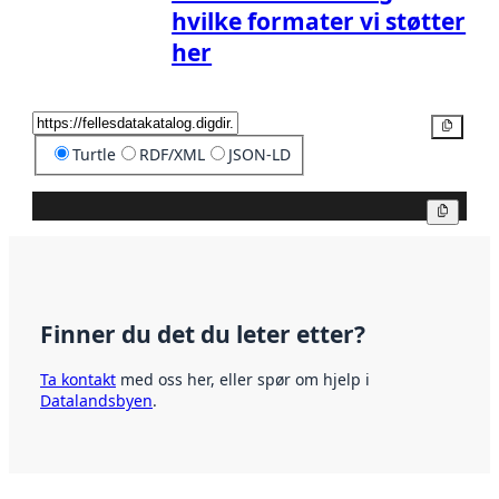
hvilke formater vi støtter
her
Kopier
Turtle
RDF/XML
JSON-LD
Kopier
Finner du det du leter etter?
Ta kontakt
med oss her, eller spør om hjelp i
Datalandsbyen
.