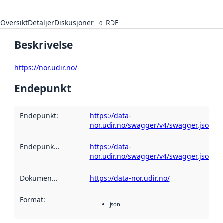
Oversikt
Detaljer
Diskusjoner
RDF
0
Beskrivelse
https://nor.udir.no/
Endepunkt
Endepunkt
:
https://data-
nor.udir.no/swagger/v4/swagger.json
Endepunktbeskrivelse
https://data-
:
nor.udir.no/swagger/v4/swagger.json
Dokumentasjon
:
https://data-nor.udir.no/
Format
:
json