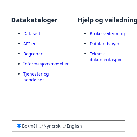
Datakataloger
Hjelp og veilednin
Datasett
Brukerveiledning
API-er
Datalandsbyen
Begreper
Teknisk
dokumentasjon
Informasjonsmodeller
Tjenester og
hendelser
Bokmål
Nynorsk
English