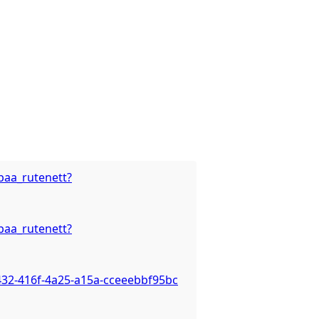
paa_rutenett?
paa_rutenett?
432-416f-4a25-a15a-cceeebbf95bc