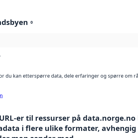
ndsbyen
0
?
r du kan etterspørre data, dele erfaringer og spørre om r
on
 URL-er til ressurser på data.norge.no
data i flere ulike formater, avhengig