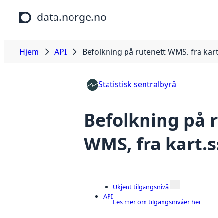
Hopp til hovedinnhold
data.norge.no
Hjem
API
Befolkning på rutenett WMS, fra kar
Statistisk sentralbyrå
Befolkning på 
WMS, fra kart.
Ukjent tilgangsnivå
API
Les mer om tilgangsnivåer her