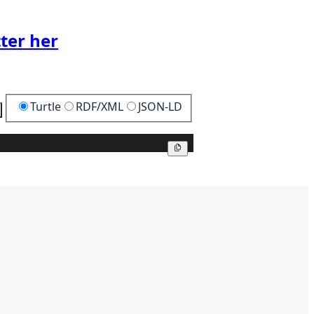
ter her
Turtle
RDF/XML
JSON-LD
Kopier
Kopier