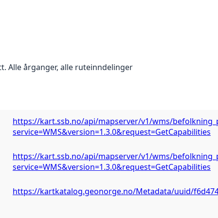
 Alle årganger, alle ruteinndelinger
https://kart.ssb.no/api/mapserver/v1/wms/befolkning_
service=WMS&version=1.3.0&request=GetCapabilities
https://kart.ssb.no/api/mapserver/v1/wms/befolkning_
service=WMS&version=1.3.0&request=GetCapabilities
https://kartkatalog.geonorge.no/Metadata/uuid/f6d47