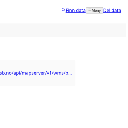
Finn data
Del data
Meny
https://kart.ssb.no/api/mapserver/v1/wms/befolkning_paa_rutenett?service=WMS&version=1.3.0&request=GetCapabilities