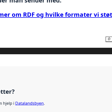
der man sender med.
mer om RDF og hvilke formater vi støt
etter?
m hjelp i
Datalandsbyen
.