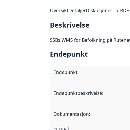
Oversikt
Detaljer
Diskusjoner
RDF
0
Beskrivelse
SSBs WMS for Befolkning på Rutenett.
Endepunkt
Endepunkt
:
Endepunktbeskrivelse
:
Dokumentasjon
:
Format
: