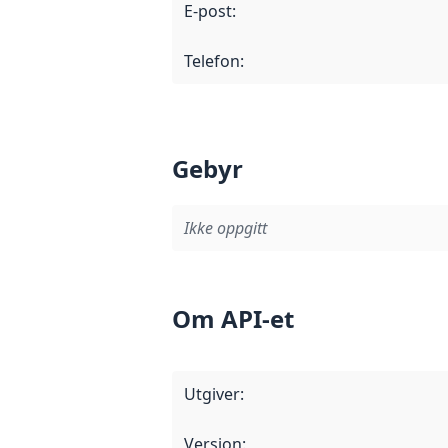
E-post
:
Telefon
:
Gebyr
Ikke oppgitt
Om API-et
Utgiver
:
Versjon
: