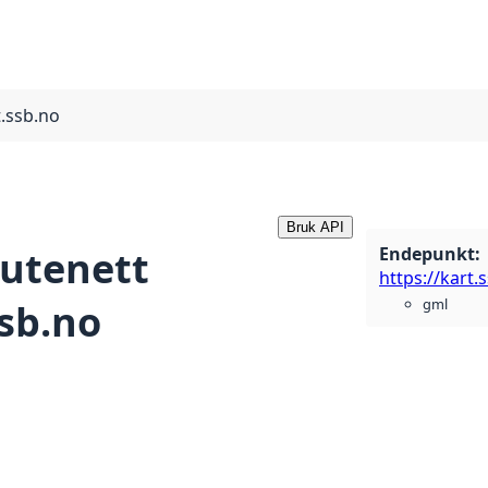
t.ssb.no
Bruk API
Endepunkt
:
rutenett
gml
ssb.no