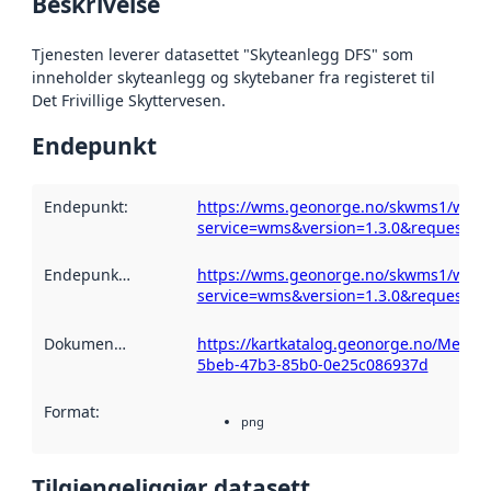
Beskrivelse
Tjenesten leverer datasettet "Skyteanlegg DFS" som
inneholder skyteanlegg og skytebaner fra registeret til
Det Frivillige Skyttervesen.
Endepunkt
Endepunkt
:
https://wms.geonorge.no/skwms1/wms.
service=wms&version=1.3.0&request=get
Endepunktbeskrivelse
https://wms.geonorge.no/skwms1/wms.
:
service=wms&version=1.3.0&request=get
Dokumentasjon
:
https://kartkatalog.geonorge.no/Metad
5beb-47b3-85b0-0e25c086937d
Format
:
png
Tilgjengeliggjør datasett