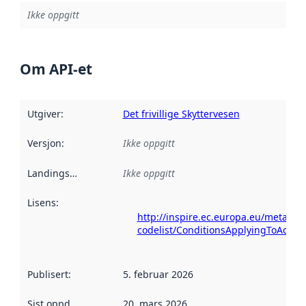
Ikke oppgitt
Om API-et
Utgiver
:
Det frivillige Skyttervesen
Versjon
:
Ikke oppgitt
Landingsside
:
Ikke oppgitt
Lisens
:
http://inspire.ec.europa.eu/metadat
codelist/ConditionsApplyingToAcce
Publisert
:
5. februar 2026
Sist oppdatert
:
20. mars 2026