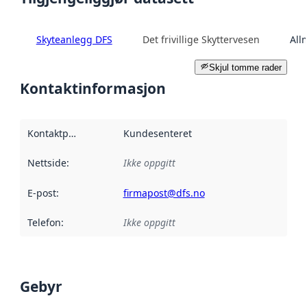
Skyteanlegg DFS
Det frivillige Skyttervesen
All
Skjul tomme rader
Kontaktinformasjon
Kontaktpunkt
:
Kundesenteret
Nettside
:
Ikke oppgitt
E-post
:
firmapost@dfs.no
Telefon
:
Ikke oppgitt
Gebyr