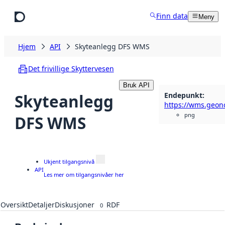
Hopp til hovedinnhold
Finn data
Meny
Hjem
API
Skyteanlegg DFS WMS
Det frivillige Skyttervesen
Bruk API
Endepunkt
:
Skyteanlegg
png
DFS WMS
Ukjent tilgangsnivå
API
Les mer om tilgangsnivåer her
Oversikt
Detaljer
Diskusjoner
RDF
0