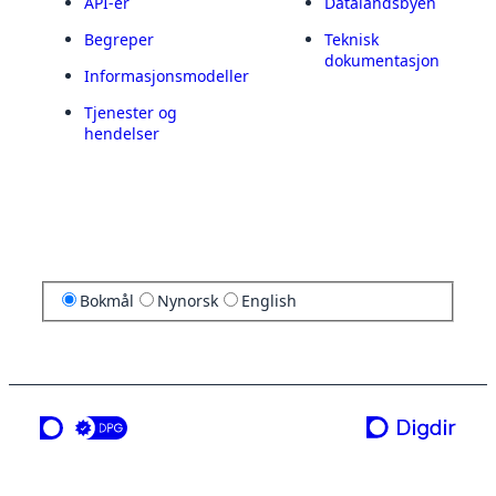
API-er
Datalandsbyen
Begreper
Teknisk
dokumentasjon
Informasjonsmodeller
Tjenester og
hendelser
Bokmål
Nynorsk
English
en tjeneste fra