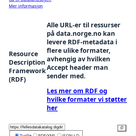
Mer informasjon
Alle URL-er til ressurser
på data.norge.no kan
levere RDF-metadata i
flere ulike formater,
Resource
avhengig av hvilken
Description
Accept header man
Framework
sender med.
(RDF)
Les mer om RDF og
hvilke formater vi støtter
her
Kopier
Turtle
RDF/XML
JSON-LD