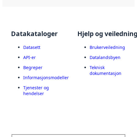
Datakataloger
Hjelp og veilednin
Datasett
Brukerveiledning
API-er
Datalandsbyen
Begreper
Teknisk
dokumentasjon
Informasjonsmodeller
Tjenester og
hendelser