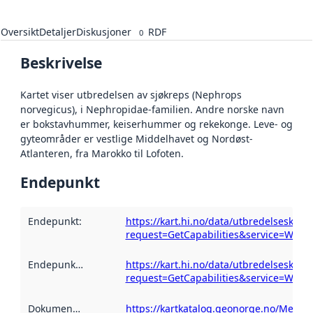
Oversikt
Detaljer
Diskusjoner
RDF
0
Beskrivelse
Kartet viser utbredelsen av sjøkreps (Nephrops
norvegicus), i Nephropidae-familien. Andre norske navn
er bokstavhummer, keiserhummer og rekekonge. Leve- og
gyteområder er vestlige Middelhavet og Nordøst-
Atlanteren, fra Marokko til Lofoten.
Endepunkt
Endepunkt
:
https://kart.hi.no/data/utbredelseskart
request=GetCapabilities&service=WMS
Endepunktbeskrivelse
https://kart.hi.no/data/utbredelseskart
:
request=GetCapabilities&service=WMS
Dokumentasjon
:
https://kartkatalog.geonorge.no/Metad