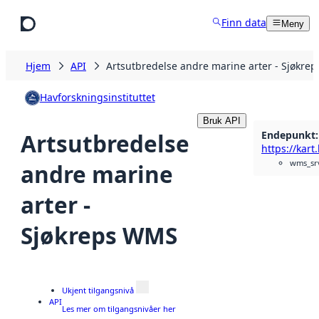
Hopp til hovedinnhold
Finn data
Meny
Hjem
API
Artsutbredelse andre marine arter - Sjøkre
Havforskningsinstituttet
Bruk API
Endepunkt
:
Artsutbredelse
wms_sr
andre marine
arter -
Sjøkreps WMS
Ukjent tilgangsnivå
API
Les mer om tilgangsnivåer her