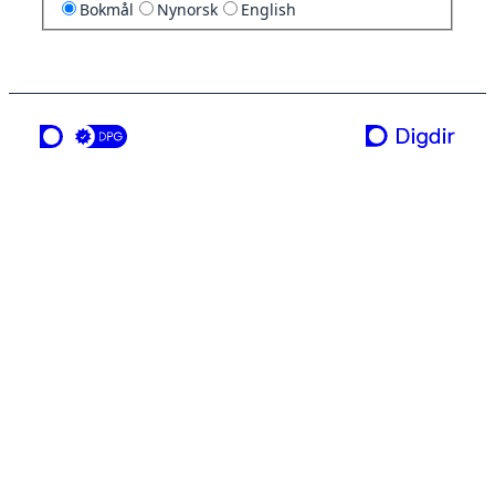
Bokmål
Nynorsk
English
en tjeneste fra