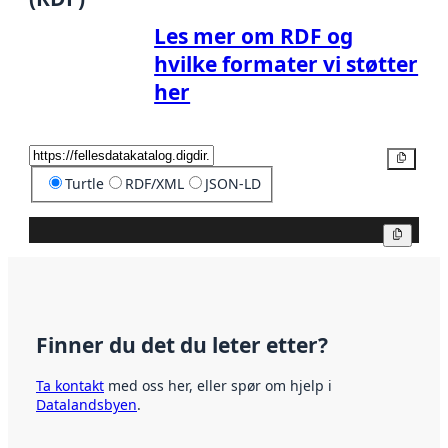
Les mer om RDF og
hvilke formater vi støtter
her
Kopier
Turtle
RDF/XML
JSON-LD
Kopier
Finner du det du leter etter?
Ta kontakt
med oss her, eller spør om hjelp i
Datalandsbyen
.