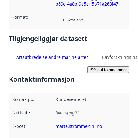
b69e-4a8b-9a5e-f5b71a263f47
Format
:
wms_srvc
Tilgjengeliggjør datasett
Artsutbredelse andre marine arter
Havforskningsinst
Skjul tomme rader
Kontaktinformasjon
Kontaktpunkt
:
Kundesenteret
Nettside
:
Ikke oppgitt
E-post
:
marte.stromme@hi.no