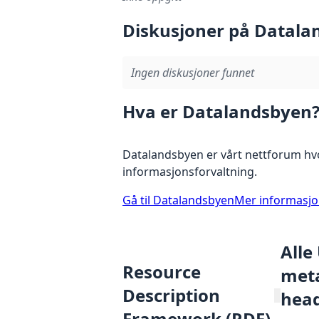
Diskusjoner på Datala
Ingen diskusjoner funnet
Hva er Datalandsbyen
Datalandsbyen er vårt nettforum hvo
informasjonsforvaltning.
Gå til Datalandsbyen
Mer informasj
Alle
Resource
meta
Description
hea
Framework (RDF)