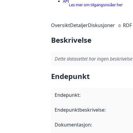
API
Les mer om tilgangsnivåer her
Oversikt
Detaljer
Diskusjoner
RDF
0
Beskrivelse
Dette datasettet har ingen beskrivelse
Endepunkt
Endepunkt
:
Endepunktbeskrivelse
:
Dokumentasjon
: