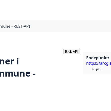
mmune - REST-API
Bruk API
Endepunkt
:
ner i
json
ommune -