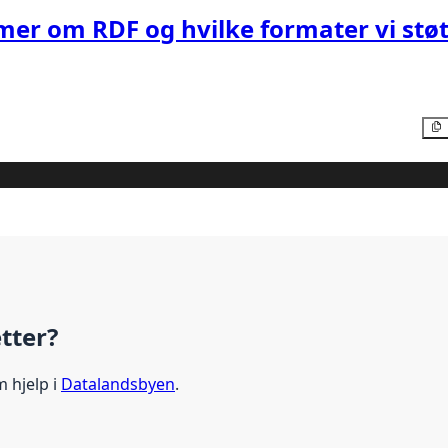
mer om RDF og hvilke formater vi støt
etter?
m hjelp i
Datalandsbyen
.