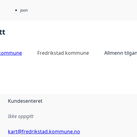
json
tt
d kommune
Fredrikstad kommune
Allmenn tilga
Kundesenteret
Ikke oppgitt
kart@fredrikstad.kommune.no