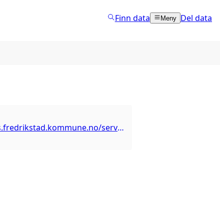
Finn data
Del data
Meny
https://arcgis.fredrikstad.kommune.no/server/rest/services/Plan/ReguleringsplanNivaaer/MapServer