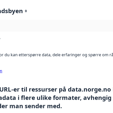
ndsbyen
0
?
r du kan etterspørre data, dele erfaringer og spørre om r
on
 URL-er til ressurser på data.norge.no
data i flere ulike formater, avhengig
der man sender med.