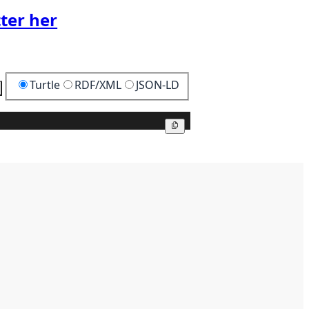
ter her
Turtle
RDF/XML
JSON-LD
Kopier
Kopier