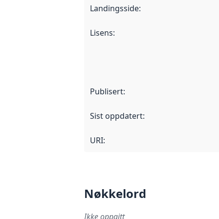
Landingsside
:
Lisens
:
Publisert
:
Sist oppdatert
:
URI:
Nøkkelord
Ikke oppgitt