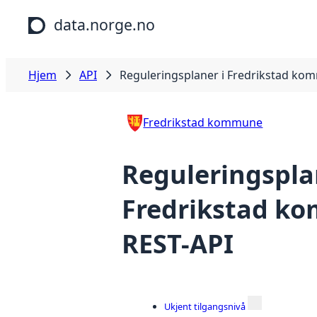
Hopp til hovedinnhold
data.norge.no
Hjem
API
Reguleringsplaner i Fredrikstad ko
Fredrikstad kommune
Reguleringspla
Fredrikstad k
REST-API
Ukjent tilgangsnivå