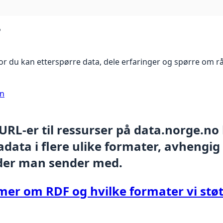
?
r du kan etterspørre data, dele erfaringer og spørre om r
on
 URL-er til ressurser på data.norge.no
data i flere ulike formater, avhengig
der man sender med.
mer om RDF og hvilke formater vi støt