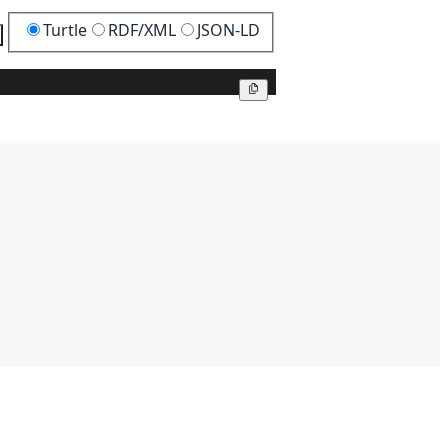
Turtle
RDF/XML
JSON-LD
Kopier
Kopier