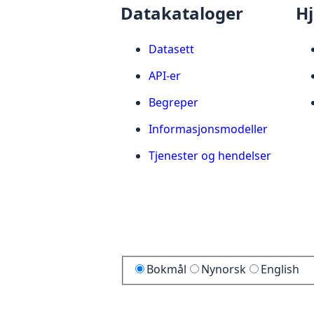
Datakataloger
Hj
Datasett
API-er
Begreper
Informasjonsmodeller
Tjenester og hendelser
Bokmål
Nynorsk
English