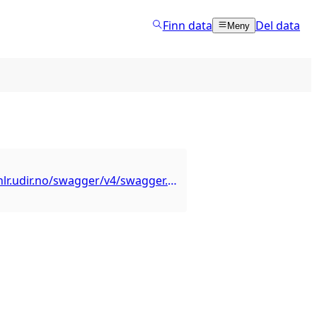
Finn data
Del data
Meny
https://data-nlr.udir.no/swagger/v4/swagger.json