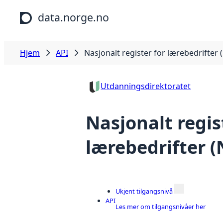
Hopp til hovedinnhold
data.norge.no
Hjem
API
Nasjonalt register for lærebedrifter 
Utdanningsdirektoratet
Nasjonalt regis
lærebedrifter (
Ukjent tilgangsnivå
API
Les mer om tilgangsnivåer her