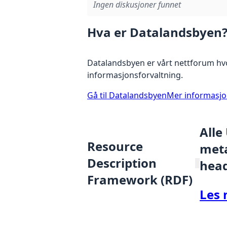
Ingen diskusjoner funnet
Hva er Datalandsbyen
Datalandsbyen er vårt nettforum hvo
informasjonsforvaltning.
Gå til Datalandsbyen
Mer informasj
Alle
Resource
meta
Description
hea
Framework (RDF)
Les 