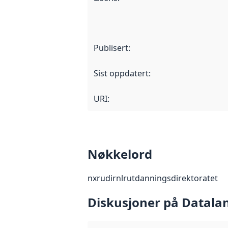
Publisert
:
Sist oppdatert
:
URI:
Nøkkelord
nxr
udir
nlr
utdanningsdirektoratet
Diskusjoner på Datala