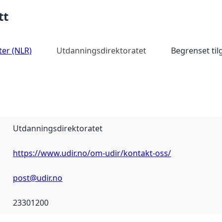
tt
ter (NLR)
Utdanningsdirektoratet
Begrenset ti
Utdanningsdirektoratet
https://www.udir.no/om-udir/kontakt-oss/
post@udir.no
23301200