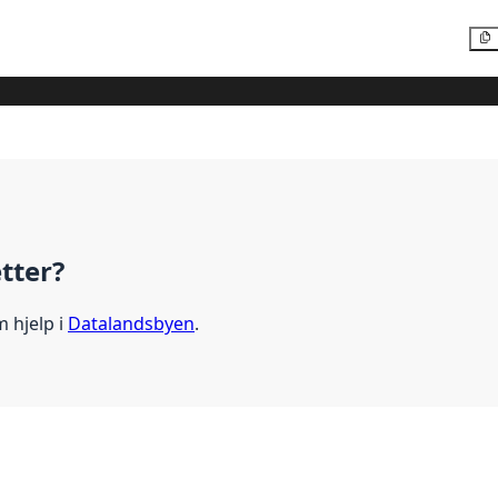
etter?
m hjelp i
Datalandsbyen
.