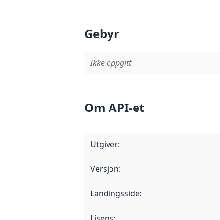
Gebyr
Ikke oppgitt
Om API-et
Utgiver
:
Versjon
:
Landingsside
:
Lisens
: