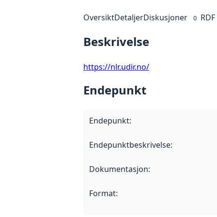
Oversikt
Detaljer
Diskusjoner
RDF
0
Beskrivelse
https://nlr.udir.no/
Endepunkt
Endepunkt
:
Endepunktbeskrivelse
:
Dokumentasjon
:
Format
: