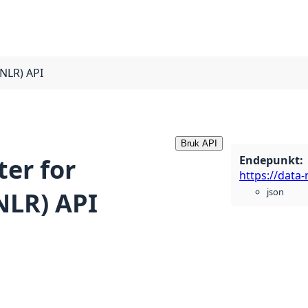
(NLR) API
Bruk API
Endepunkt
:
ter for
json
NLR) API