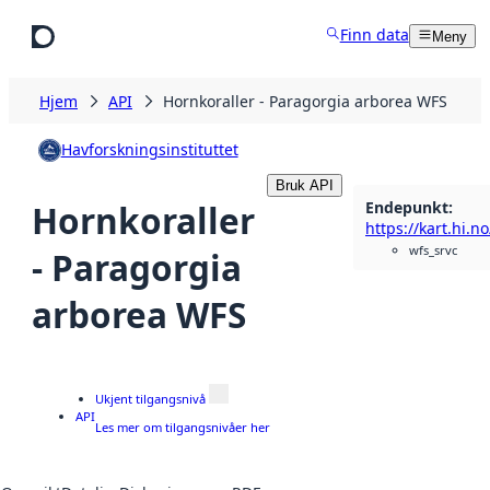
Hopp til hovedinnhold
Finn data
Meny
Hjem
API
Hornkoraller - Paragorgia arborea WFS
Havforskningsinstituttet
Bruk API
Endepunkt
:
Hornkoraller
wfs_srvc
- Paragorgia
arborea WFS
Ukjent tilgangsnivå
API
Les mer om tilgangsnivåer her