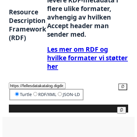
levere RDF-metadata i
flere ulike formater,
Resource
avhengig av hvilken
Description
Accept header man
Framework
sender med.
(RDF)
Les mer om RDF og
hvilke formater vi støtter
her
Kopier
Turtle
RDF/XML
JSON-LD
Kopier