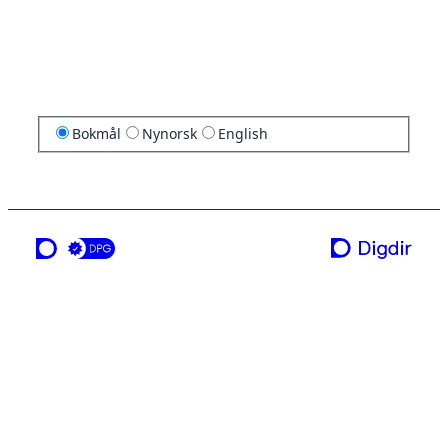
Bokmål
Nynorsk
English
en tjeneste fra