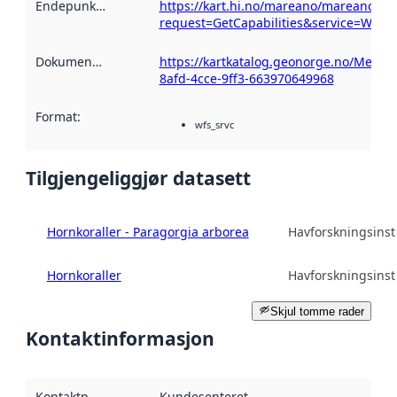
Endepunktbeskrivelse
https://kart.hi.no/mareano/mareano_bi
:
request=GetCapabilities&service=WFS
Dokumentasjon
:
https://kartkatalog.geonorge.no/Metad
8afd-4cce-9ff3-663970649968
Format
:
wfs_srvc
Tilgjengeliggjør datasett
Hornkoraller - Paragorgia arborea
Havforskningsinsti
Hornkoraller
Havforskningsinsti
Skjul tomme rader
Kontaktinformasjon
Kontaktpunkt
:
Kundesenteret