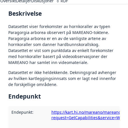
Oversikt
Detaljer
Diskusjoner
RDF
0
Beskrivelse
Datasettet viser forekomster av hornkoraller av typen
Paragorgia arborea observert på MAREANO-toktene.
Paragorgia arborea er en av de vanligste artene av
hornkoraller som danner hardbunnskorallskog.
Datasettet er vist som punktdata av enkelt forekomster
med hornkoraller basert på videoobservasjoner der
MAREANO har samlet inn videomateriale.
Datasettet er ikke heldekkende. Dekningsgrad avhenger
av hvilken kartleggingsinnsats som er lagt ned innenfor
de forskjellige områdene.
Endepunkt
Endepunkt
:
https://kart.hi.no/mareano/mareano_bi
request=GetCapabilities&service=WFS