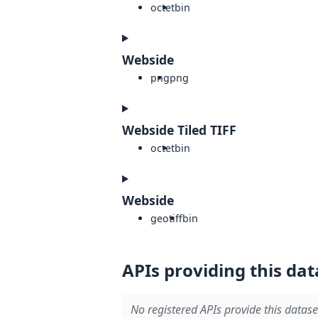
octet
bin
Webside
png
png
Webside Tiled TIFF
octet
bin
Webside
geotiff
bin
APIs providing this dat
No registered APIs provide this datase