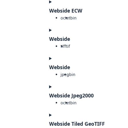
Webside ECW
octet
bin
Webside
tiff
tif
Webside
jpeg
bin
Webside Jpeg2000
octet
bin
Webside Tiled GeoTIFF