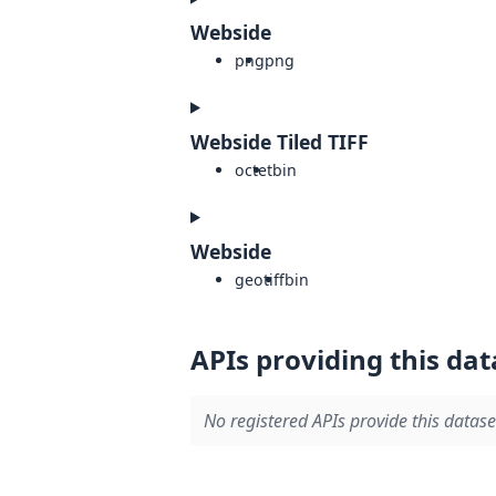
Webside
png
png
Webside Tiled TIFF
octet
bin
Webside
geotiff
bin
APIs providing this dat
No registered APIs provide this datase