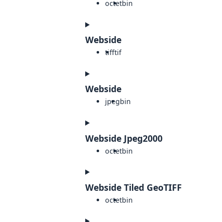
octet
bin
Webside
tiff
tif
Webside
jpeg
bin
Webside Jpeg2000
octet
bin
Webside Tiled GeoTIFF
octet
bin