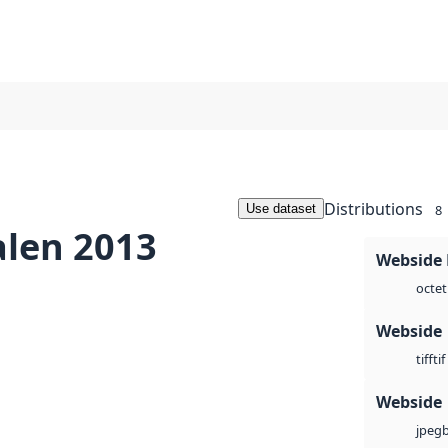
Distributions
Use dataset
8
alen 2013
Webside
octet
Webside
tif
tiff
Webside
jpeg