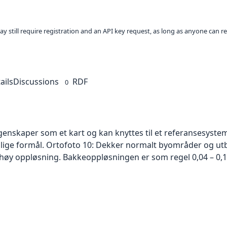
ay still require registration and an API key request, as long as anyone can r
ails
Discussions
RDF
0
skaper som et kart og kan knyttes til et referansesystem. 
ellige formål. Ortofoto 10: Dekker normalt byområder og 
høy oppløsning. Bakkeoppløsningen er som regel 0,04 – 0,1