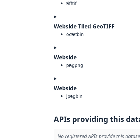
tiff
tif
Webside Tiled GeoTIFF
octet
bin
Webside
png
png
Webside
jpeg
bin
APIs providing this dat
No registered APIs provide this datase