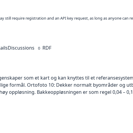
ay still require registration and an API key request, as long as anyone can r
ails
Discussions
RDF
0
skaper som et kart og kan knyttes til et referansesystem. 
ellige formål. Ortofoto 10: Dekker normalt byområder og 
høy oppløsning. Bakkeoppløsningen er som regel 0,04 – 0,1