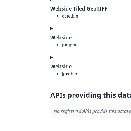
Webside Tiled GeoTIFF
octet
bin
Webside
png
png
Webside
jpeg
bin
APIs providing this dat
No registered APIs provide this datase