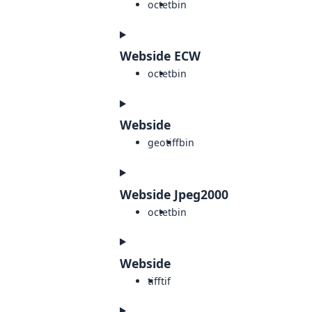
octet
bin
Webside ECW
octet
bin
Webside
geotiff
bin
Webside Jpeg2000
octet
bin
Webside
tiff
tif