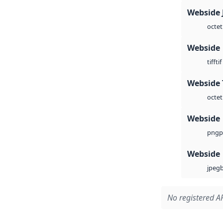
Webside 
octet
Webside
tif
tiff
Webside 
octet
Webside
p
png
Webside
jpeg
No registered AP