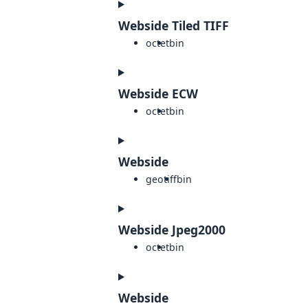
Webside Tiled TIFF
octet
bin
Webside ECW
octet
bin
Webside
geotiff
bin
Webside Jpeg2000
octet
bin
Webside