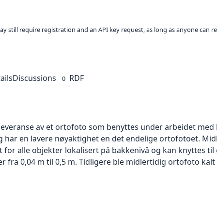
ay still require registration and an API key request, as long as anyone can r
ails
Discussions
RDF
0
 leveranse av et ortofoto som benyttes under arbeidet med 
 har en lavere nøyaktighet en det endelige ortofotoet. Mi
or alle objekter lokalisert på bakkenivå og kan knyttes til
ra 0,04 m til 0,5 m. Tidligere ble midlertidig ortofoto kalt r