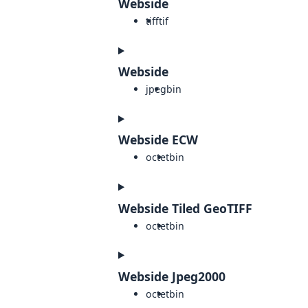
Webside
tiff
tif
Webside
jpeg
bin
Webside ECW
octet
bin
Webside Tiled GeoTIFF
octet
bin
Webside Jpeg2000
octet
bin