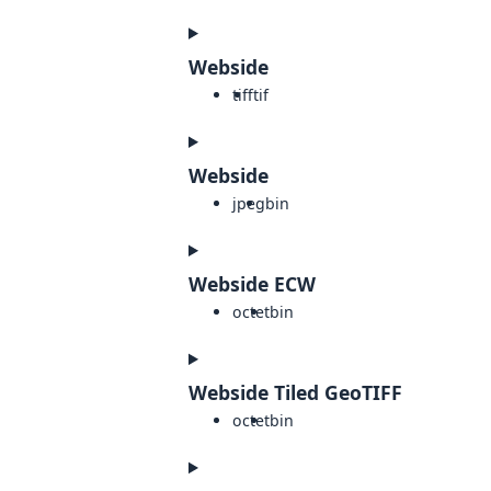
Webside
tiff
tif
Webside
jpeg
bin
Webside ECW
octet
bin
Webside Tiled GeoTIFF
octet
bin