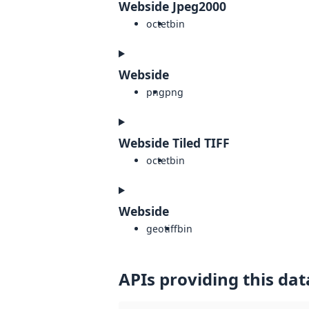
Webside Jpeg2000
octet
bin
Webside
png
png
Webside Tiled TIFF
octet
bin
Webside
geotiff
bin
APIs providing this dat