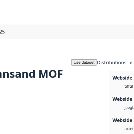
25
Distributions
Use dataset
8
iansand MOF
Webside
tif
tiff
Webside
jpeg
Webside
octet