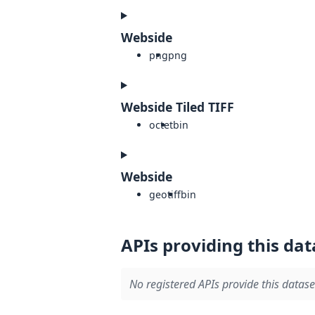
Webside
png
png
Webside Tiled TIFF
octet
bin
Webside
geotiff
bin
APIs providing this dat
No registered APIs provide this datase