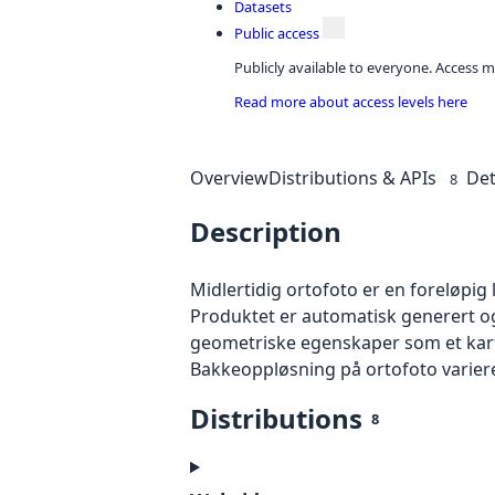
Datasets
Public access
Publicly available to everyone. Access m
Read more about access levels here
Overview
Distributions & APIs
Det
8
Description
Midlertidig ortofoto er en foreløpig
Produktet er automatisk generert og
geometriske egenskaper som et kart f
Bakkeoppløsning på ortofoto varierer f
Distributions
8