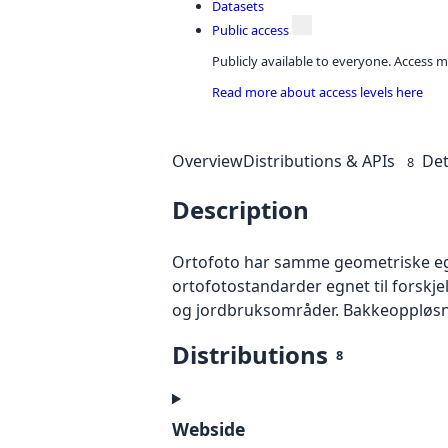
Datasets
Public access
Publicly available to everyone. Access m
Read more about access levels here
Overview
Distributions & APIs
Det
8
Description
Ortofoto har samme geometriske egen
ortofotostandarder egnet til forskj
og jordbruksområder. Bakkeoppløsnin
Distributions
8
Webside