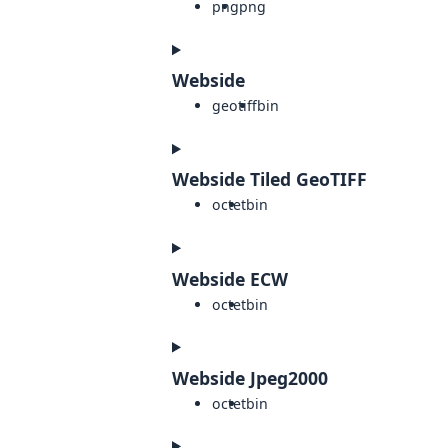
png
png
Webside
geotiff
bin
Webside Tiled GeoTIFF
octet
bin
Webside ECW
octet
bin
Webside Jpeg2000
octet
bin