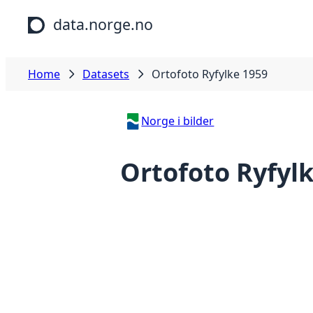
Skip to main content
data.norge.no
Home
Datasets
Ortofoto Ryfylke 1959
Norge i bilder
Ortofoto Ryfyl