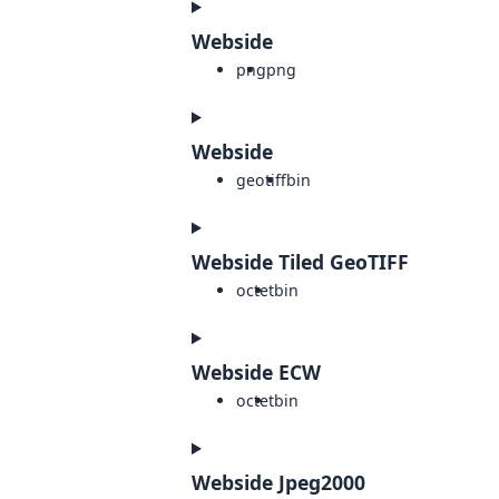
Webside
png
png
Webside
geotiff
bin
Webside Tiled GeoTIFF
octet
bin
Webside ECW
octet
bin
Webside Jpeg2000