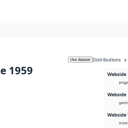
Distributions
Use dataset
8
ke 1959
Webside
p
png
Webside
geoti
Webside 
octet