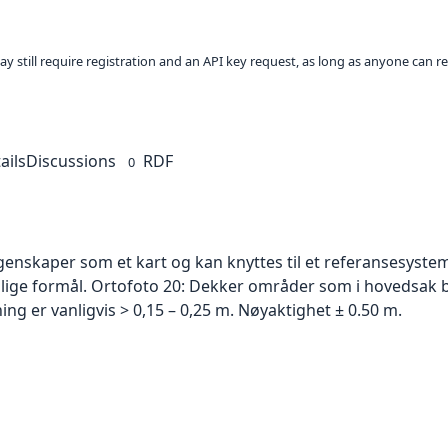
ay still require registration and an API key request, as long as anyone can r
ails
Discussions
RDF
0
skaper som et kart og kan knyttes til et referansesystem. 
ellige formål. Ortofoto 20: Dekker områder som i hovedsak b
g er vanligvis > 0,15 – 0,25 m. Nøyaktighet ± 0.50 m.