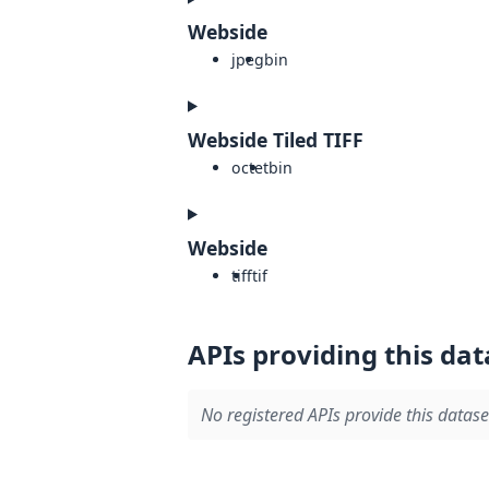
Webside
jpeg
bin
Webside Tiled TIFF
octet
bin
Webside
tiff
tif
APIs providing this dat
No registered APIs provide this datase