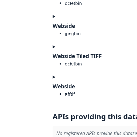
octet
bin
Webside
jpeg
bin
Webside Tiled TIFF
octet
bin
Webside
tiff
tif
APIs providing this dat
No registered APIs provide this datase