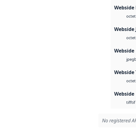
Webside
octet
Webside 
octet
Webside
jpeg
Webside 
octet
Webside
tif
tiff
No registered AP