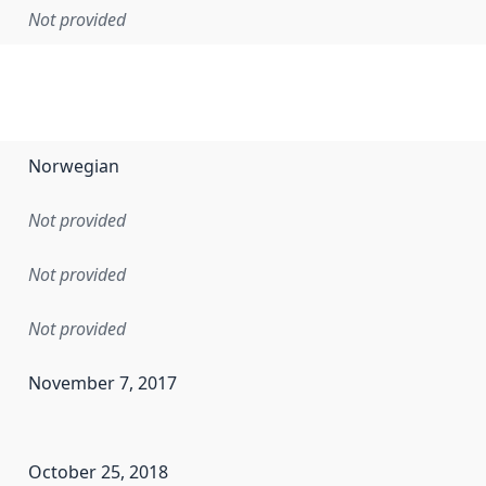
Not provided
Norwegian
Not provided
Not provided
Not provided
November 7, 2017
en the data in this dataset was first released. It may have
October 25, 2018