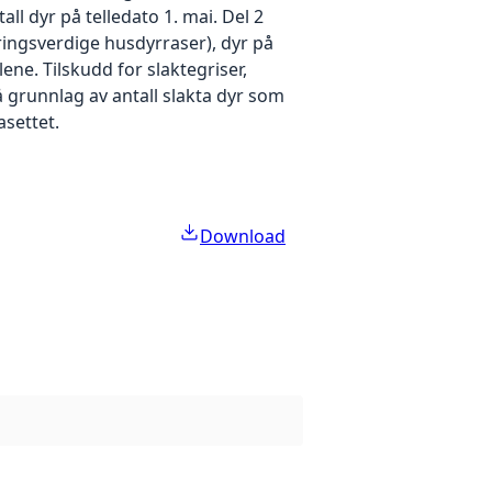
l dyr på telledato 1. mai. Del 2
ringsverdige husdyrraser), dyr på
ne. Tilskudd for slaktegriser,
på grunnlag av antall slakta dyr som
asettet.
Download