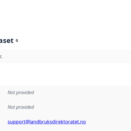
aset
0
t.
Not provided
Not provided
support@landbruksdirektoratet.no