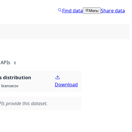
Find data
Share data
Menu
APIs
0
 distribution
Download
csv
license
Is provide this dataset.