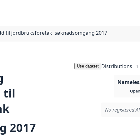
dd til jordbruksforetak  søknadsomgang 2017
Distributions
Use dataset
1
g
Nameless
til
Open 
k 
No registered AP
g 2017