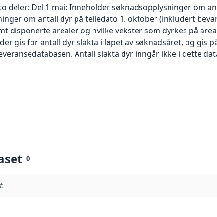
 deler: Del 1 mai: Inneholder søknadsopplysninger om antal
nger om antall dyr på telledato 1. oktober (inkludert beva
t disponerte arealer og hvilke vekster som dyrkes på areale
nder gis for antall dyr slakta i løpet av søknadsåret, og gis 
 Leveransedatabasen. Antall slakta dyr inngår ikke i dette dat
aset
0
t.