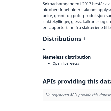
Søknadsomgangen i 2017 består av to
oktober: Inneholder søknadsopplysni
beite, grønt- og potetproduksjon sam
slaktekyllinger, gjess, kalkuner og e
er rapportert inn fra slakteriene til
Distributions
1
Nameless distribution
Open license
csv
APIs providing this dat
No registered APIs provide this datase