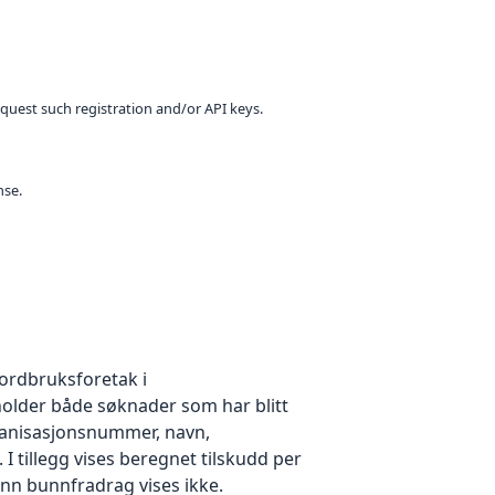
equest such registration and/or API keys.
nse.
jordbruksforetak i
holder både søknader som har blitt
rganisasjonsnummer, navn,
tillegg vises beregnet tilskudd per
nn bunnfradrag vises ikke.