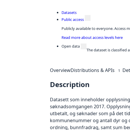
Datasets
Public access
Publicly available to everyone. Access m
Read more about access levels here
Open data
The dataset is classified
Overview
Distributions & APIs
Det
1
Description
Datasett som inneholder opplysninge
søknadsomgangen 2017. Opplysningene
utbetalt, og søknader som på det ti
kommunenummer og antall dyr og deka
ordning, bunnfradrag, samt sum bere