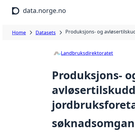
Skip to main content
data.norge.no
Produksjons- og avløsertilsku
Home
Datasets
Landbruksdirektoratet
Produksjons- o
avløsertilskudd 
jordbruksforeta
søknadsomgan