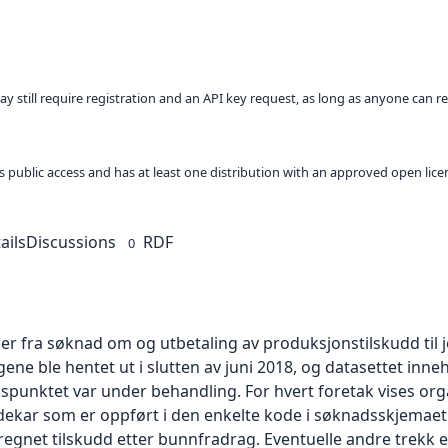
ay still require registration and an API key request, as long as anyone can r
 as public access and has at least one distribution with an approved open lice
ails
Discussions
RDF
0
r fra søknad om og utbetaling av produksjonstilskudd til 
 ble hentet ut i slutten av juni 2018, og datasettet inne
dspunktet var under behandling. For hvert foretak vises o
r som er oppført i den enkelte kode i søknadsskjemaet. I 
gnet tilskudd etter bunnfradrag. Eventuelle andre trekk e